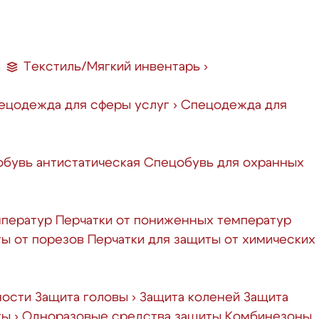
›
Текстиль/Мягкий инвентарь
›
ецодежда для сферы услуг
›
Спецодежда для
бувь антистатическая
Спецобувь для охранных
мператур
Перчатки от пониженных температур
ты от порезов
Перчатки для защиты от химических
ности
Защита головы
›
Защита коленей
Защита
ты
›
Одноразовые средства защиты
Комбинезоны