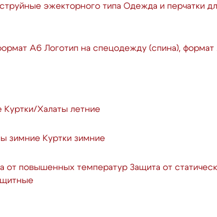
струйные эжекторного типа
Одежда и перчатки д
 формат А6
Логотип на спецодежду (спина), формат
е
Куртки/Халаты летние
ы зимние
Куртки зимние
а от повышенных температур
Защита от статичес
защитные