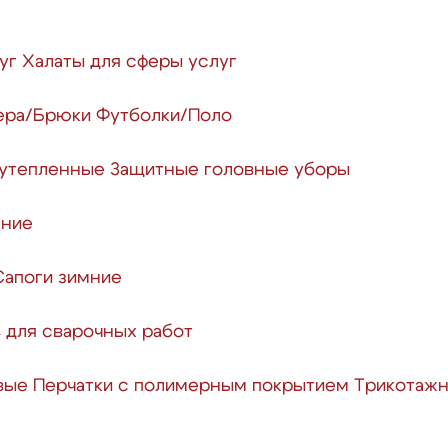
уг
Халаты для сферы услуг
ера/Брюки
Футболки/Поло
 утепленные
Защитные головные уборы
тние
Сапоги зимние
 для сварочных работ
вые
Перчатки с полимерным покрытием
Трикотажн