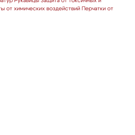
ратур
Рукавицы
Защита от токсичных и
ты от химических воздействий
Перчатки от