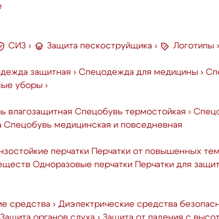
е
СИЗ
›
Защита пескоструйщика
›
Логотипы
дежда защитная
›
Спецодежда для медицины
›
Сп
ные уборы
›
ь влагозащитная
Спецобувь термостойкая
›
Спецо
а
Спецобувь медицинская и повседневная
зостойкие перчатки
Перчатки от повышенных те
веществ
Одноразовые перчатки
Перчатки для защи
ие средства
›
Диэлектрические средства безопас
Защита органов слуха
›
Защита от падения с высо