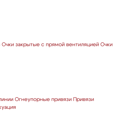
й
Очки закрытые с прямой вентиляцией
Очки
линии
Огнеупорные привязи
Привязи
куация