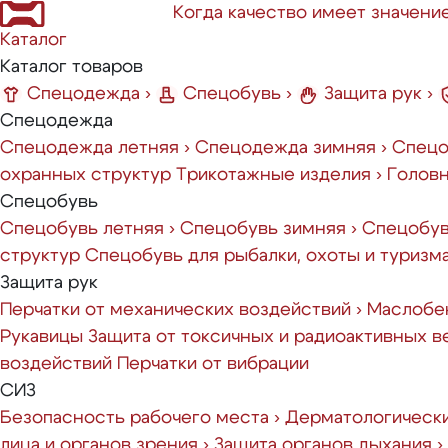
Когда качество имеет значени
Каталог
Каталог товаров
Спецодежда
›
Спецобувь
›
Защита рук
›
Спецодежда
Спецодежда летняя
›
Спецодежда зимняя
›
Спецо
охранных структур
Трикотажные изделия
›
Голов
Спецобувь
Спецобувь летняя
›
Спецобувь зимняя
›
Спецобув
структур
Спецобувь для рыбалки, охоты и туризм
Защита рук
Перчатки от механических воздействий
›
Маслобен
Рукавицы
Защита от токсичных и радиоактивных 
воздействий
Перчатки от вибрации
СИЗ
Безопасность рабочего места
›
Дерматологическ
лица и органов зрения
›
Защита органов дыхания
›