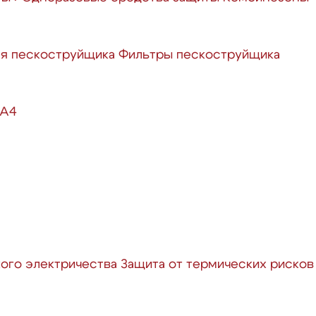
ля пескоструйщика
Фильтры пескоструйщика
 А4
кого электричества
Защита от термических рисков