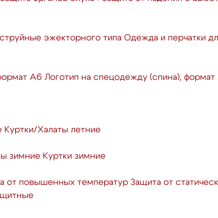
струйные эжекторного типа
Одежда и перчатки д
 формат А6
Логотип на спецодежду (спина), формат
е
Куртки/Халаты летние
ы зимние
Куртки зимние
а от повышенных температур
Защита от статичес
защитные