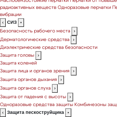
Маслобензостойкие перчатки
Перчатки от повыш
радиоактивных веществ
Одноразовые перчатки
П
вибрации
СИЗ
‹
×
Безопасность рабочего места
›
Дерматологические средства
›
Диэлектрические средства безопасности
Защита головы
›
Защита коленей
Защита лица и органов зрения
›
Защита органов дыхания
›
Защита органов слуха
›
Защита от падения с высоты
›
Одноразовые средства защиты
Комбинезоны защ
Защита пескоструйщика
‹
×