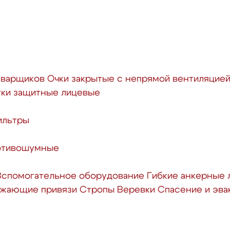
сварщиков
Очки закрытые с непрямой вентиляцие
ки защитные лицевые
ильтры
отивошумные
Вспомогательное оборудование
Гибкие анкерные 
ажающие привязи
Стропы
Веревки
Спасение и эва