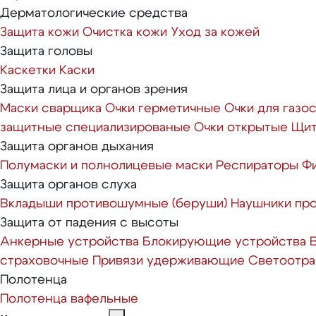
Дерматологические средства
Защита кожи
Очистка кожи
Уход за кожей
Защита головы
Каскетки
Каски
Защита лица и органов зрения
Маски сварщика
Очки герметичные
Очки для газо
защитные специализированые
Очки открытые
Щит
Защита органов дыхания
Полумаски и полнолицевые маски
Респираторы
Ф
Защита органов слуха
Вкладыши противошумные (беруши)
Наушники пр
Защита от падения с высоты
Анкерные устройства
Блокирующие устройства
страховочные
Привязи удерживающие
Светоотр
Полотенца
Полотенца вафельные