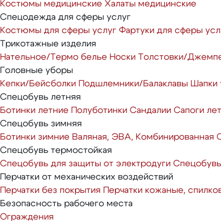
Костюмы медицинские
Халаты медицинские
Спецодежда для сферы услуг
Костюмы для сферы услуг
Фартуки для сферы усл
Трикотажные изделия
Нательное/Термо белье
Носки
Толстовки/Джемп
Головные уборы
Кепки/Бейсболки
Подшлемники/Балаклавы
Шапки
Спецобувь летняя
Ботинки летние
Полуботинки
Сандалии
Сапоги ле
Спецобувь зимняя
Ботинки зимние
Валяная, ЭВА, Комбинированная
Спецобувь термостойкая
Спецобувь для защиты от электродуги
Спецобувь
Перчатки от механических воздействий
Перчатки без покрытия
Перчатки кожаные, спилко
Безопасность рабочего места
Ограждения