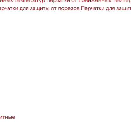
енных температур
Перчатки от пониженных темпе
ерчатки для защиты от порезов
Перчатки для защи
итные