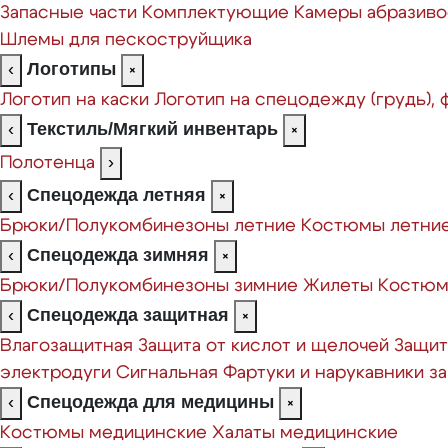
Запасные части
Комплектующие
Камеры абразиво
Шлемы для пескоструйщика
Логотипы
‹
×
Логотип на каски
Логотип на спецодежду (грудь),
Текстиль/Мягкий инвентарь
‹
×
Полотенца
›
Спецодежда летняя
‹
×
Брюки/Полукомбинезоны летние
Костюмы летни
Спецодежда зимняя
‹
×
Брюки/Полукомбинезоны зимние
Жилеты
Костюм
Спецодежда защитная
‹
×
Влагозащитная
Защита от кислот и щелочей
Защит
электродуги
Сигнальная
Фартуки и нарукавники 
Спецодежда для медицины
‹
×
Костюмы медицинские
Халаты медицинские