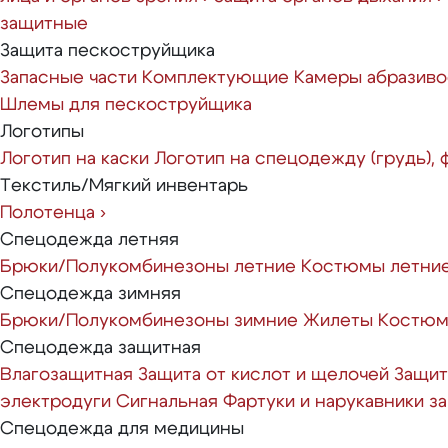
защитные
Защита пескоструйщика
Запасные части
Комплектующие
Камеры абразиво
Шлемы для пескоструйщика
Логотипы
Логотип на каски
Логотип на спецодежду (грудь),
Текстиль/Мягкий инвентарь
Полотенца
›
Спецодежда летняя
Брюки/Полукомбинезоны летние
Костюмы летни
Спецодежда зимняя
Брюки/Полукомбинезоны зимние
Жилеты
Костюм
Спецодежда защитная
Влагозащитная
Защита от кислот и щелочей
Защит
электродуги
Сигнальная
Фартуки и нарукавники 
Спецодежда для медицины