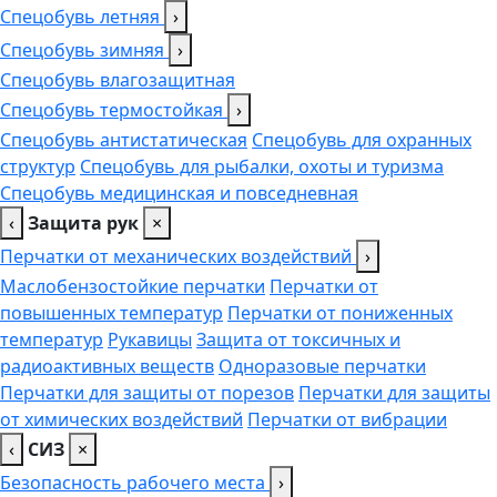
Спецобувь летняя
›
Спецобувь зимняя
›
Спецобувь влагозащитная
Спецобувь термостойкая
›
Спецобувь антистатическая
Спецобувь для охранных
структур
Спецобувь для рыбалки, охоты и туризма
Спецобувь медицинская и повседневная
‹
Защита рук
×
Перчатки от механических воздействий
›
Маслобензостойкие перчатки
Перчатки от
повышенных температур
Перчатки от пониженных
температур
Рукавицы
Защита от токсичных и
радиоактивных веществ
Одноразовые перчатки
Перчатки для защиты от порезов
Перчатки для защиты
от химических воздействий
Перчатки от вибрации
‹
СИЗ
×
Безопасность рабочего места
›