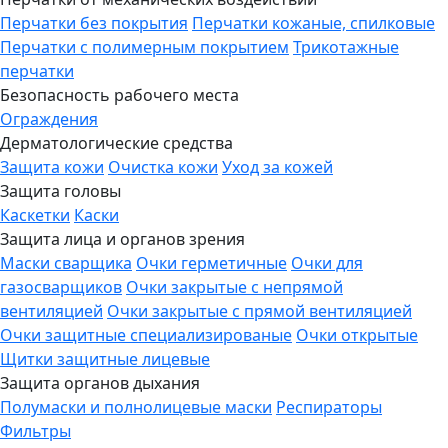
Перчатки без покрытия
Перчатки кожаные, спилковые
Перчатки с полимерным покрытием
Трикотажные
перчатки
Безопасность рабочего места
Ограждения
Дерматологические средства
Защита кожи
Очистка кожи
Уход за кожей
Защита головы
Каскетки
Каски
Защита лица и органов зрения
Маски сварщика
Очки герметичные
Очки для
газосварщиков
Очки закрытые с непрямой
вентиляцией
Очки закрытые с прямой вентиляцией
Очки защитные специализированые
Очки открытые
Щитки защитные лицевые
Защита органов дыхания
Полумаски и полнолицевые маски
Респираторы
Фильтры