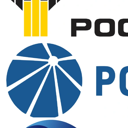
Предоставим сертификаты, декларации и
подтверждающие документы по запросу.
Доставка:
по Москве, регионам России и СНГ
транспортными компаниями.
Самовывоз:
возможен со склада по согласованию с
менеджером.
Оплата:
безналичный расчет для юридических лиц,
счет и закрывающие документы.
Отзывы покупателей
Для данного товара пока нет отзывов. Вы можете
оставить первый отзыв, он появится после
модерации.
Оценить товар
★
Отзывов пока нет
Оставьте отзыв о товаре, и после