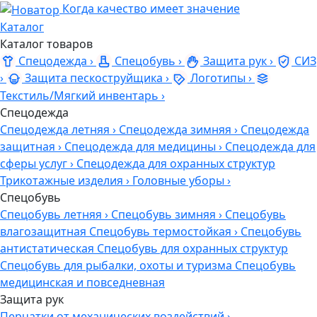
Когда качество имеет значение
Каталог
Каталог товаров
Спецодежда
›
Спецобувь
›
Защита рук
›
СИЗ
›
Защита пескоструйщика
›
Логотипы
›
Текстиль/Мягкий инвентарь
›
Спецодежда
Спецодежда летняя
›
Спецодежда зимняя
›
Спецодежда
защитная
›
Спецодежда для медицины
›
Спецодежда для
сферы услуг
›
Спецодежда для охранных структур
Трикотажные изделия
›
Головные уборы
›
Спецобувь
Спецобувь летняя
›
Спецобувь зимняя
›
Спецобувь
влагозащитная
Спецобувь термостойкая
›
Спецобувь
антистатическая
Спецобувь для охранных структур
Спецобувь для рыбалки, охоты и туризма
Спецобувь
медицинская и повседневная
Защита рук
Перчатки от механических воздействий
›