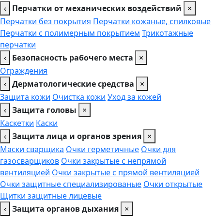
‹
Перчатки от механических воздействий
×
Перчатки без покрытия
Перчатки кожаные, спилковые
Перчатки с полимерным покрытием
Трикотажные
перчатки
‹
Безопасность рабочего места
×
Ограждения
‹
Дерматологические средства
×
Защита кожи
Очистка кожи
Уход за кожей
‹
Защита головы
×
Каскетки
Каски
‹
Защита лица и органов зрения
×
Маски сварщика
Очки герметичные
Очки для
газосварщиков
Очки закрытые с непрямой
вентиляцией
Очки закрытые с прямой вентиляцией
Очки защитные специализированые
Очки открытые
Щитки защитные лицевые
‹
Защита органов дыхания
×