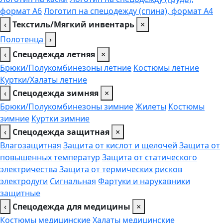
формат А6
Логотип на спецодежду (спина), формат А4
‹
Текстиль/Мягкий инвентарь
×
Полотенца
›
‹
Спецодежда летняя
×
Брюки/Полукомбинезоны летние
Костюмы летние
Куртки/Халаты летние
‹
Спецодежда зимняя
×
Брюки/Полукомбинезоны зимние
Жилеты
Костюмы
зимние
Куртки зимние
‹
Спецодежда защитная
×
Влагозащитная
Защита от кислот и щелочей
Защита от
повышенных температур
Защита от статического
электричества
Защита от термических рисков
электродуги
Сигнальная
Фартуки и нарукавники
защитные
‹
Спецодежда для медицины
×
Костюмы медицинские
Халаты медицинские