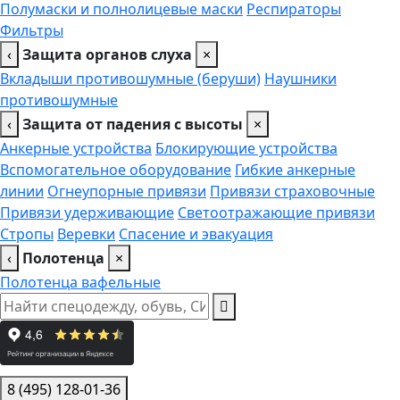
Полумаски и полнолицевые маски
Респираторы
Фильтры
‹
Защита органов слуха
×
Вкладыши противошумные (беруши)
Наушники
противошумные
‹
Защита от падения с высоты
×
Анкерные устройства
Блокирующие устройства
Вспомогательное оборудование
Гибкие анкерные
линии
Огнеупорные привязи
Привязи страховочные
Привязи удерживающие
Светоотражающие привязи
Стропы
Веревки
Спасение и эвакуация
‹
Полотенца
×
Полотенца вафельные
8 (495) 128-01-36