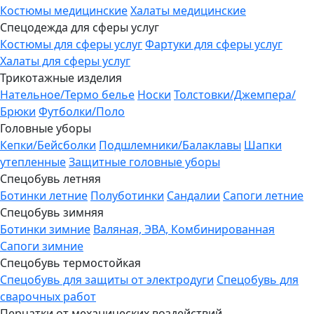
Костюмы медицинские
Халаты медицинские
Спецодежда для сферы услуг
Костюмы для сферы услуг
Фартуки для сферы услуг
Халаты для сферы услуг
Трикотажные изделия
Нательное/Термо белье
Носки
Толстовки/Джемпера/
Брюки
Футболки/Поло
Головные уборы
Кепки/Бейсболки
Подшлемники/Балаклавы
Шапки
утепленные
Защитные головные уборы
Спецобувь летняя
Ботинки летние
Полуботинки
Сандалии
Сапоги летние
Спецобувь зимняя
Ботинки зимние
Валяная, ЭВА, Комбинированная
Сапоги зимние
Спецобувь термостойкая
Спецобувь для защиты от электродуги
Спецобувь для
сварочных работ
Перчатки от механических воздействий