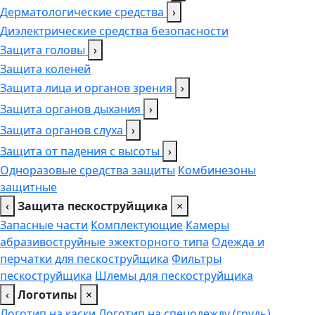
Дерматологические средства
›
Диэлектрические средства безопасности
Защита головы
›
Защита коленей
Защита лица и органов зрения
›
Защита органов дыхания
›
Защита органов слуха
›
Защита от падения с высоты
›
Одноразовые средства защиты
Комбинезоны
защитные
‹
Защита пескоструйщика
×
Запасные части
Комплектующие
Камеры
абразивоструйные эжекторного типа
Одежда и
перчатки для пескоструйщика
Фильтры
пескоструйщика
Шлемы для пескоструйщика
‹
Логотипы
×
Логотип на каски
Логотип на спецодежду (грудь),