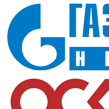
Защита от масел, бензина и воды
Перчатки антипорез из HPPE-нити со стекловолокном,
нитрил Gward (No-Cut FC5C)
— синие порезостойкие перчатки
Gward No-Cut из HPPE-нити со стекловолокном и нитриловым
покрытием. Стекловолокно усиливает защиту от порезов, а
нитрил добавляет маслостойкость.
Назначение и сферы применения
Подойдут для работ с острым металлом и стеклом в условиях
контакта с маслом, где нужны порезостойкость и маслобарьер.
Ключевые преимущества
HPPE со стекловолокном:
усиленная защита от порезов
острыми кромками
Нитриловое покрытие:
добавляет маслостойкость и цепкий
хват
Защита от воды:
покрытие не пропускает влагу
Характеристики и стандарты