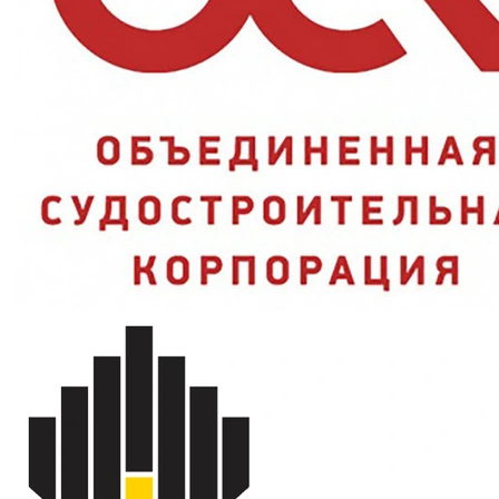
Материал
HPPE-нить со стекловолокном
Покрытие
Нитрил
Цвет
Синий
ТР ТС 019/2011, EN
Стандарты
388:2016+A1:2018
Артикул
4001785
Вопросы и ответы
Зачем в нить добавляют стекловолокно?
Защищают ли перчатки от масел?
Почему выгодно купить в SIZMAG
Перчатки антипорез из HPPE-нити со стекловолокном, нитрил
Gward (No-Cut FC5C) в наличии на складе SIZMAG в Москве —
отгрузка в день заказа, доставка по всей России. Работаем с
юридическими лицами по счёту, документы для закупок
предоставим. Консультация: 8 (495) 128-01-36.
Сертификаты пока не прикреплены к карточке