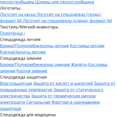
пескоструйщика
Шлемы для пескоструйщика
Логотипы
Логотип на каски
Логотип на спецодежду (грудь),
формат А6
Логотип на спецодежду (спина), формат А4
Текстиль/Мягкий инвентарь
Полотенца
›
Спецодежда летняя
Брюки/Полукомбинезоны летние
Костюмы летние
Куртки/Халаты летние
Спецодежда зимняя
Брюки/Полукомбинезоны зимние
Жилеты
Костюмы
зимние
Куртки зимние
Спецодежда защитная
Влагозащитная
Защита от кислот и щелочей
Защита от
повышенных температур
Защита от статического
электричества
Защита от термических рисков
электродуги
Сигнальная
Фартуки и нарукавники
защитные
Спецодежда для медицины