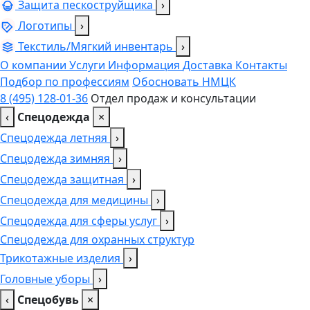
Защита пескоструйщика
›
Логотипы
›
Текстиль/Мягкий инвентарь
›
О компании
Услуги
Информация
Доставка
Контакты
Подбор по профессиям
Обосновать НМЦК
8 (495) 128-01-36
Отдел продаж и консультации
‹
Спецодежда
×
Спецодежда летняя
›
Спецодежда зимняя
›
Спецодежда защитная
›
Спецодежда для медицины
›
Спецодежда для сферы услуг
›
Спецодежда для охранных структур
Трикотажные изделия
›
Головные уборы
›
‹
Спецобувь
×