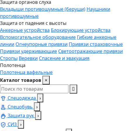
Защита органов слуха
Вкладыши противошумные (беруши)
Наушники
противошумные
Защита от падения с высоты
Анкерные устройства
Блокирующие устройства
Вспомогательное оборудование
Гибкие анкерные
линии
Огнеупорные привязи
Привязи страховочные
Привязи удерживающие
Светоотражающие привязи
Стропы
Веревки
Спасение и эвакуация
Полотенца
Полотенца вафельные
Каталог товаров
×
Спецодежда
›
Спецобувь
›
Защита рук
›
СИЗ
›