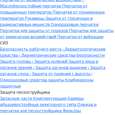
Маслобензостойкие перчатки
Перчатки от
повышенных температур
Перчатки от пониженных
температур
Рукавицы
Защита от токсичных и
радиоактивных веществ
Одноразовые перчатки
Перчатки для защиты от порезов
Перчатки для защиты
от химических воздействий
Перчатки от вибрации
СИЗ
Безопасность рабочего места
›
Дерматологические
средства
›
Диэлектрические средства безопасности
Защита головы
›
Защита коленей
Защита лица и
органов зрения
›
Защита органов дыхания
›
Защита
органов слуха
›
Защита от падения с высоты
›
Одноразовые средства защиты
Комбинезоны
защитные
Защита пескоструйщика
Запасные части
Комплектующие
Камеры
абразивоструйные эжекторного типа
Одежда и
перчатки для пескоструйщика
Фильтры