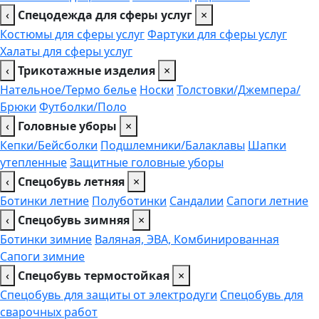
‹
Спецодежда для сферы услуг
×
Костюмы для сферы услуг
Фартуки для сферы услуг
Халаты для сферы услуг
‹
Трикотажные изделия
×
Нательное/Термо белье
Носки
Толстовки/Джемпера/
Брюки
Футболки/Поло
‹
Головные уборы
×
Кепки/Бейсболки
Подшлемники/Балаклавы
Шапки
утепленные
Защитные головные уборы
‹
Спецобувь летняя
×
Ботинки летние
Полуботинки
Сандалии
Сапоги летние
‹
Спецобувь зимняя
×
Ботинки зимние
Валяная, ЭВА, Комбинированная
Сапоги зимние
‹
Спецобувь термостойкая
×
Спецобувь для защиты от электродуги
Спецобувь для
сварочных работ