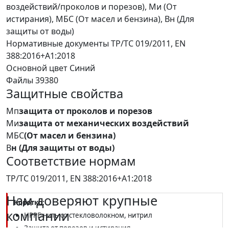
воздействий/проколов и порезов), Ми (От
истирания), МБС (От масел и бензина), Вн (Для
защиты от воды)
Нормативные документы
ТР/ТС 019/2011, EN
388:2016+A1:2018
Основной цвет
Синий
Файлы
39380
Защитные свойства
Мп
защита от проколов и порезов
Ми
защита от механических воздействий
МБС
(От масел и бензина)
В
н (Для защиты от воды)
Соответствие нормам
ТР/ТС 019/2011, EN 388:2016+A1:2018
Нам доверяют крупные
Коротко:
компании
HPPE-нить со стекловолокном, нитрил
Защита от порезов и истирания