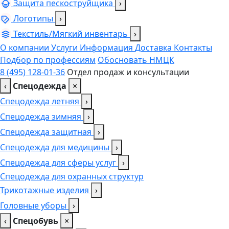
Защита пескоструйщика
›
Логотипы
›
Текстиль/Мягкий инвентарь
›
О компании
Услуги
Информация
Доставка
Контакты
Подбор по профессиям
Обосновать НМЦК
8 (495) 128-01-36
Отдел продаж и консультации
‹
Спецодежда
×
Спецодежда летняя
›
Спецодежда зимняя
›
Спецодежда защитная
›
Спецодежда для медицины
›
Спецодежда для сферы услуг
›
Спецодежда для охранных структур
Трикотажные изделия
›
Головные уборы
›
‹
Спецобувь
×