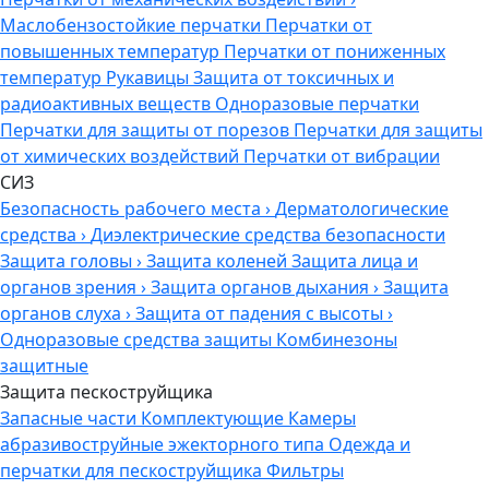
Маслобензостойкие перчатки
Перчатки от
повышенных температур
Перчатки от пониженных
температур
Рукавицы
Защита от токсичных и
радиоактивных веществ
Одноразовые перчатки
Перчатки для защиты от порезов
Перчатки для защиты
от химических воздействий
Перчатки от вибрации
СИЗ
Безопасность рабочего места
›
Дерматологические
средства
›
Диэлектрические средства безопасности
Защита головы
›
Защита коленей
Защита лица и
органов зрения
›
Защита органов дыхания
›
Защита
органов слуха
›
Защита от падения с высоты
›
Одноразовые средства защиты
Комбинезоны
защитные
Защита пескоструйщика
Запасные части
Комплектующие
Камеры
абразивоструйные эжекторного типа
Одежда и
перчатки для пескоструйщика
Фильтры