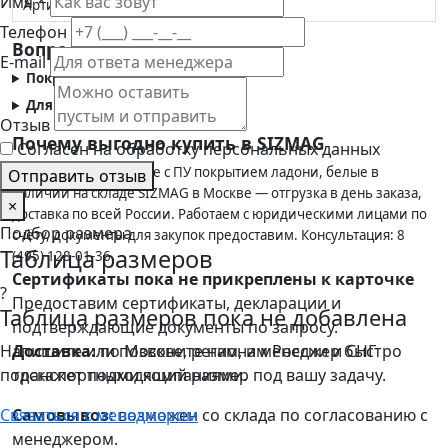
Имя *
Артикул
4002167
Телефон
Вопросы и ответы
E-mail
Покрыта ли вся перчатка?
Для каких работ подходят?
Отзыв
Почему выгодно купить в SIZMAG
Согласен на обработку персональных данных
Перчатки нейлоновые с ПУ покрытием ладони, белые в
Отправить отзыв
наличии на складе SIZMAG в Москве — отгрузка в день заказа,
×
доставка по всей России. Работаем с юридическими лицами по
Подбор размера
счёту, документы для закупок предоставим. Консультация: 8
Таблица размеров
(495) 128-01-36.
Сертификаты пока не прикреплены к карточке
?
Предоставим сертификаты, декларации и
Таблица размеров пока не добавлена
подтверждающие документы по запросу.
Напишите или позвоните нам, и менеджер быстро
Доставка:
по Москве, регионам России и СНГ
подскажет подходящий размер под вашу задачу.
транспортными компаниями.
Связаться с менеджером
Самовывоз:
возможен со склада по согласованию с
менеджером.