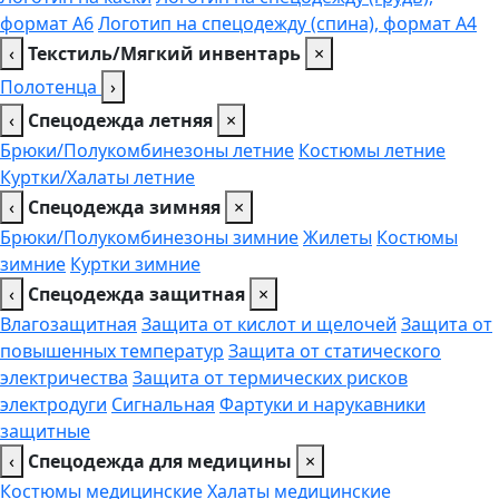
формат А6
Логотип на спецодежду (спина), формат А4
‹
Текстиль/Мягкий инвентарь
×
Полотенца
›
‹
Спецодежда летняя
×
Брюки/Полукомбинезоны летние
Костюмы летние
Куртки/Халаты летние
‹
Спецодежда зимняя
×
Брюки/Полукомбинезоны зимние
Жилеты
Костюмы
зимние
Куртки зимние
‹
Спецодежда защитная
×
Влагозащитная
Защита от кислот и щелочей
Защита от
повышенных температур
Защита от статического
электричества
Защита от термических рисков
электродуги
Сигнальная
Фартуки и нарукавники
защитные
‹
Спецодежда для медицины
×
Костюмы медицинские
Халаты медицинские