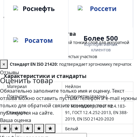
Назначение и сферы применения
Для сборки, контроля качества и точных операций, где важны
чистота и ловкость рук.
Ключевые преимущества
Более 500
ПУ-покрытие ладони:
цепкий тонкий слой для аккуратной
корпоративных
работы
клиентов
Белый цвет:
подходит для чистых участков
×
Стандарт EN ISO 21420:
подтверждает эргономику перчаток
Отзывы
Характеристики и стандарты
Оценить товар
Материал
Нейлон
Обязательно заполните только имя и оценку. Текст
Покрытие
Полиуретан (ладонь)
отзыва можно оставить пустым. Телефон и e-mail нужны
только для обратной связи с менеджером и не
ТР ТС 019/2011, ГОСТ 12.4.183-
публикуются на сайте.
Стандарты
91, ГОСТ 12.4.252-2013, EN 388-
2019, EN ISO 21420-2020
Ваша оценка
★
★
★
★
★
Цвет
Белый