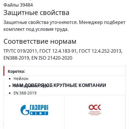
Файлы
39484
Защитные свойства
Защитные свойства уточняются. Менеджер подберет
комплект под условия труда.
Соответствие нормам
ТР/ТС 019/2011, ГОСТ 12.4.183-91, ГОСТ 12.4.252-2013,
EN388-2019, EN ISO 21420-2020
Коротко:
Нейлон
НАМ ДОВЕРЯЮТ КРУПНЫЕ КОМПАНИИ
ПУ-покрытие ладони
EN 388-2019
EN ISO 21420-2020
Перчатки нейлоновые с ПУ покрытием ладони, белые
—
нейлоновые перчатки с полиуретановым покрытием ладони,
белые. Лёгкие и точные для чистых сборочных работ.