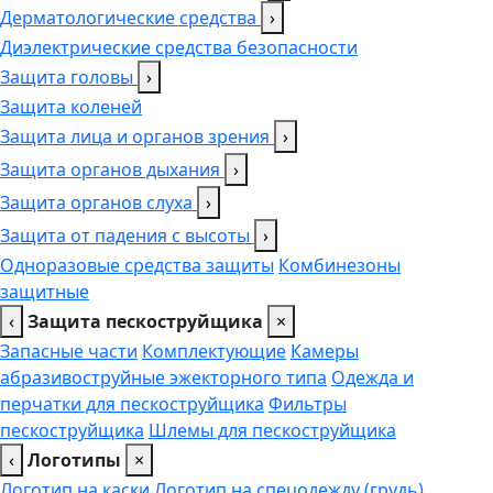
Дерматологические средства
›
Диэлектрические средства безопасности
Защита головы
›
Защита коленей
Защита лица и органов зрения
›
Защита органов дыхания
›
Защита органов слуха
›
Защита от падения с высоты
›
Одноразовые средства защиты
Комбинезоны
защитные
‹
Защита пескоструйщика
×
Запасные части
Комплектующие
Камеры
абразивоструйные эжекторного типа
Одежда и
перчатки для пескоструйщика
Фильтры
пескоструйщика
Шлемы для пескоструйщика
‹
Логотипы
×
Логотип на каски
Логотип на спецодежду (грудь),