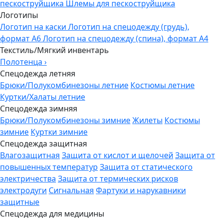
пескоструйщика
Шлемы для пескоструйщика
Логотипы
Логотип на каски
Логотип на спецодежду (грудь),
формат А6
Логотип на спецодежду (спина), формат А4
Текстиль/Мягкий инвентарь
Полотенца
›
Спецодежда летняя
Брюки/Полукомбинезоны летние
Костюмы летние
Куртки/Халаты летние
Спецодежда зимняя
Брюки/Полукомбинезоны зимние
Жилеты
Костюмы
зимние
Куртки зимние
Спецодежда защитная
Влагозащитная
Защита от кислот и щелочей
Защита от
повышенных температур
Защита от статического
электричества
Защита от термических рисков
электродуги
Сигнальная
Фартуки и нарукавники
защитные
Спецодежда для медицины