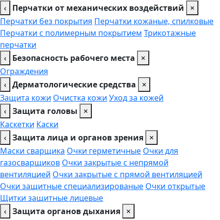
‹
Перчатки от механических воздействий
×
Перчатки без покрытия
Перчатки кожаные, спилковые
Перчатки с полимерным покрытием
Трикотажные
перчатки
‹
Безопасность рабочего места
×
Ограждения
‹
Дерматологические средства
×
Защита кожи
Очистка кожи
Уход за кожей
‹
Защита головы
×
Каскетки
Каски
‹
Защита лица и органов зрения
×
Маски сварщика
Очки герметичные
Очки для
газосварщиков
Очки закрытые с непрямой
вентиляцией
Очки закрытые с прямой вентиляцией
Очки защитные специализированые
Очки открытые
Щитки защитные лицевые
‹
Защита органов дыхания
×