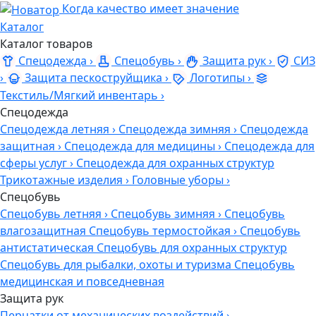
Когда качество имеет значение
Каталог
Каталог товаров
Спецодежда
›
Спецобувь
›
Защита рук
›
СИЗ
›
Защита пескоструйщика
›
Логотипы
›
Текстиль/Мягкий инвентарь
›
Спецодежда
Спецодежда летняя
›
Спецодежда зимняя
›
Спецодежда
защитная
›
Спецодежда для медицины
›
Спецодежда для
сферы услуг
›
Спецодежда для охранных структур
Трикотажные изделия
›
Головные уборы
›
Спецобувь
Спецобувь летняя
›
Спецобувь зимняя
›
Спецобувь
влагозащитная
Спецобувь термостойкая
›
Спецобувь
антистатическая
Спецобувь для охранных структур
Спецобувь для рыбалки, охоты и туризма
Спецобувь
медицинская и повседневная
Защита рук
Перчатки от механических воздействий
›