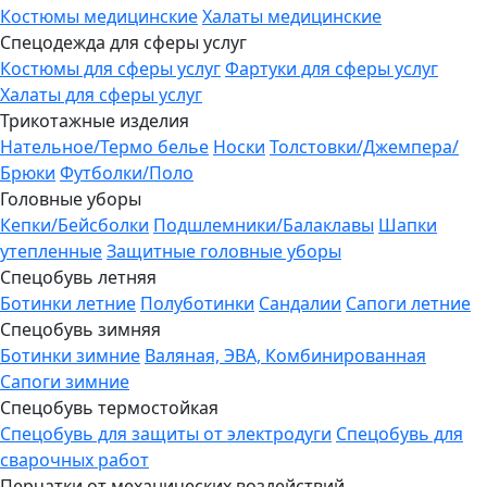
Костюмы медицинские
Халаты медицинские
Спецодежда для сферы услуг
Костюмы для сферы услуг
Фартуки для сферы услуг
Халаты для сферы услуг
Трикотажные изделия
Нательное/Термо белье
Носки
Толстовки/Джемпера/
Брюки
Футболки/Поло
Головные уборы
Кепки/Бейсболки
Подшлемники/Балаклавы
Шапки
утепленные
Защитные головные уборы
Спецобувь летняя
Ботинки летние
Полуботинки
Сандалии
Сапоги летние
Спецобувь зимняя
Ботинки зимние
Валяная, ЭВА, Комбинированная
Сапоги зимние
Спецобувь термостойкая
Спецобувь для защиты от электродуги
Спецобувь для
сварочных работ
Перчатки от механических воздействий