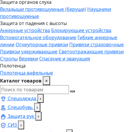
Защита органов слуха
Вкладыши противошумные (беруши)
Наушники
противошумные
Защита от падения с высоты
Анкерные устройства
Блокирующие устройства
Вспомогательное оборудование
Гибкие анкерные
линии
Огнеупорные привязи
Привязи страховочные
Привязи удерживающие
Светоотражающие привязи
Стропы
Веревки
Спасение и эвакуация
Полотенца
Полотенца вафельные
Каталог товаров
×
Спецодежда
›
Спецобувь
›
Защита рук
›
СИЗ
›