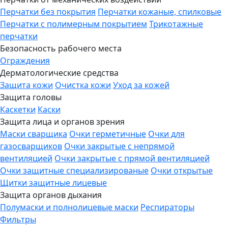
Перчатки без покрытия
Перчатки кожаные, спилковые
Перчатки с полимерным покрытием
Трикотажные
перчатки
Безопасность рабочего места
Ограждения
Дерматологические средства
Защита кожи
Очистка кожи
Уход за кожей
Защита головы
Каскетки
Каски
Защита лица и органов зрения
Маски сварщика
Очки герметичные
Очки для
газосварщиков
Очки закрытые с непрямой
вентиляцией
Очки закрытые с прямой вентиляцией
Очки защитные специализированые
Очки открытые
Щитки защитные лицевые
Защита органов дыхания
Полумаски и полнолицевые маски
Респираторы
Фильтры