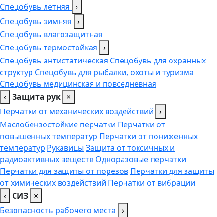
Спецобувь летняя
›
Спецобувь зимняя
›
Спецобувь влагозащитная
Спецобувь термостойкая
›
Спецобувь антистатическая
Спецобувь для охранных
структур
Спецобувь для рыбалки, охоты и туризма
Спецобувь медицинская и повседневная
‹
Защита рук
×
Перчатки от механических воздействий
›
Маслобензостойкие перчатки
Перчатки от
повышенных температур
Перчатки от пониженных
температур
Рукавицы
Защита от токсичных и
радиоактивных веществ
Одноразовые перчатки
Перчатки для защиты от порезов
Перчатки для защиты
от химических воздействий
Перчатки от вибрации
‹
СИЗ
×
Безопасность рабочего места
›