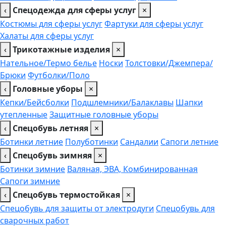
‹
Спецодежда для сферы услуг
×
Костюмы для сферы услуг
Фартуки для сферы услуг
Халаты для сферы услуг
‹
Трикотажные изделия
×
Нательное/Термо белье
Носки
Толстовки/Джемпера/
Брюки
Футболки/Поло
‹
Головные уборы
×
Кепки/Бейсболки
Подшлемники/Балаклавы
Шапки
утепленные
Защитные головные уборы
‹
Спецобувь летняя
×
Ботинки летние
Полуботинки
Сандалии
Сапоги летние
‹
Спецобувь зимняя
×
Ботинки зимние
Валяная, ЭВА, Комбинированная
Сапоги зимние
‹
Спецобувь термостойкая
×
Спецобувь для защиты от электродуги
Спецобувь для
сварочных работ