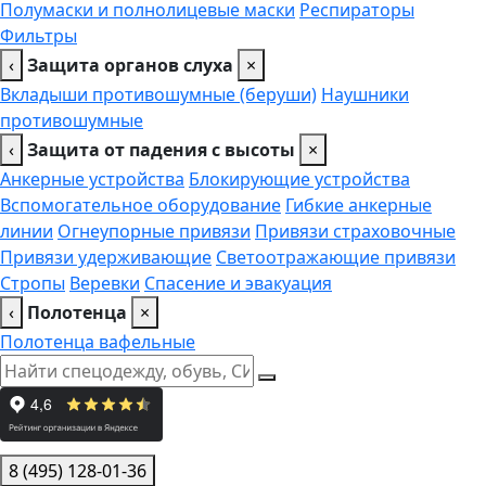
Полумаски и полнолицевые маски
Респираторы
Фильтры
‹
Защита органов слуха
×
Вкладыши противошумные (беруши)
Наушники
противошумные
‹
Защита от падения с высоты
×
Анкерные устройства
Блокирующие устройства
Вспомогательное оборудование
Гибкие анкерные
линии
Огнеупорные привязи
Привязи страховочные
Привязи удерживающие
Светоотражающие привязи
Стропы
Веревки
Спасение и эвакуация
‹
Полотенца
×
Полотенца вафельные
8 (495) 128-01-36