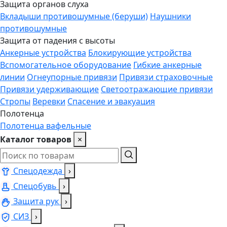
Защита органов слуха
Вкладыши противошумные (беруши)
Наушники
противошумные
Защита от падения с высоты
Анкерные устройства
Блокирующие устройства
Вспомогательное оборудование
Гибкие анкерные
линии
Огнеупорные привязи
Привязи страховочные
Привязи удерживающие
Светоотражающие привязи
Стропы
Веревки
Спасение и эвакуация
Полотенца
Полотенца вафельные
Каталог товаров
×
Спецодежда
›
Спецобувь
›
Защита рук
›
СИЗ
›