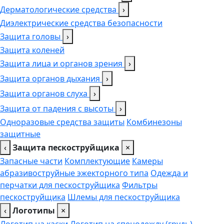
Дерматологические средства
›
Диэлектрические средства безопасности
Защита головы
›
Защита коленей
Защита лица и органов зрения
›
Защита органов дыхания
›
Защита органов слуха
›
Защита от падения с высоты
›
Одноразовые средства защиты
Комбинезоны
защитные
‹
Защита пескоструйщика
×
Запасные части
Комплектующие
Камеры
абразивоструйные эжекторного типа
Одежда и
перчатки для пескоструйщика
Фильтры
пескоструйщика
Шлемы для пескоструйщика
‹
Логотипы
×