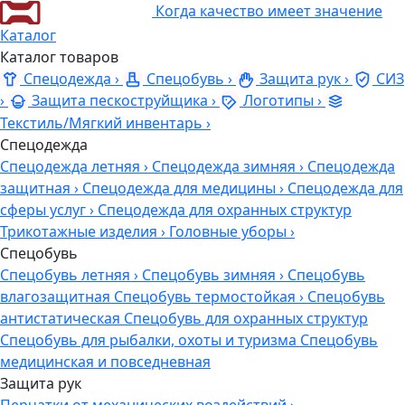
Когда качество имеет значение
Каталог
Каталог товаров
Спецодежда
›
Спецобувь
›
Защита рук
›
СИЗ
›
Защита пескоструйщика
›
Логотипы
›
Текстиль/Мягкий инвентарь
›
Спецодежда
Спецодежда летняя
›
Спецодежда зимняя
›
Спецодежда
защитная
›
Спецодежда для медицины
›
Спецодежда для
сферы услуг
›
Спецодежда для охранных структур
Трикотажные изделия
›
Головные уборы
›
Спецобувь
Спецобувь летняя
›
Спецобувь зимняя
›
Спецобувь
влагозащитная
Спецобувь термостойкая
›
Спецобувь
антистатическая
Спецобувь для охранных структур
Спецобувь для рыбалки, охоты и туризма
Спецобувь
медицинская и повседневная
Защита рук