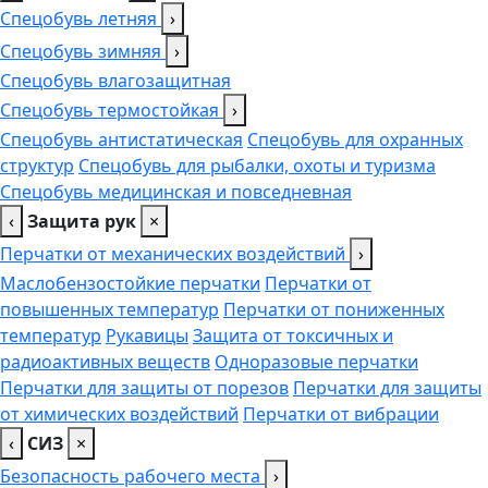
Спецобувь летняя
›
Спецобувь зимняя
›
Спецобувь влагозащитная
Спецобувь термостойкая
›
Спецобувь антистатическая
Спецобувь для охранных
структур
Спецобувь для рыбалки, охоты и туризма
Спецобувь медицинская и повседневная
‹
Защита рук
×
Перчатки от механических воздействий
›
Маслобензостойкие перчатки
Перчатки от
повышенных температур
Перчатки от пониженных
температур
Рукавицы
Защита от токсичных и
радиоактивных веществ
Одноразовые перчатки
Перчатки для защиты от порезов
Перчатки для защиты
от химических воздействий
Перчатки от вибрации
‹
СИЗ
×
Безопасность рабочего места
›