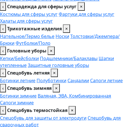
‹
Спецодежда для сферы услуг
×
Костюмы для сферы услуг
Фартуки для сферы услуг
Халаты для сферы услуг
‹
Трикотажные изделия
×
Нательное/Термо белье
Носки
Толстовки/Джемпера/
Брюки
Футболки/Поло
‹
Головные уборы
×
Кепки/Бейсболки
Подшлемники/Балаклавы
Шапки
утепленные
Защитные головные уборы
‹
Спецобувь летняя
×
Ботинки летние
Полуботинки
Сандалии
Сапоги летние
‹
Спецобувь зимняя
×
Ботинки зимние
Валяная, ЭВА, Комбинированная
Сапоги зимние
‹
Спецобувь термостойкая
×
Спецобувь для защиты от электродуги
Спецобувь для
сварочных работ