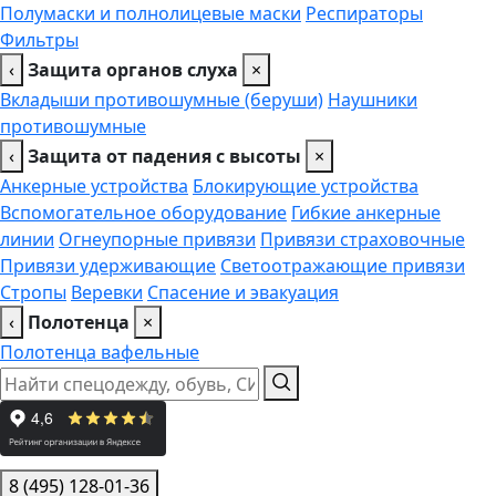
Полумаски и полнолицевые маски
Респираторы
Фильтры
‹
Защита органов слуха
×
Вкладыши противошумные (беруши)
Наушники
противошумные
‹
Защита от падения с высоты
×
Анкерные устройства
Блокирующие устройства
Вспомогательное оборудование
Гибкие анкерные
линии
Огнеупорные привязи
Привязи страховочные
Привязи удерживающие
Светоотражающие привязи
Стропы
Веревки
Спасение и эвакуация
‹
Полотенца
×
Полотенца вафельные
8 (495) 128-01-36