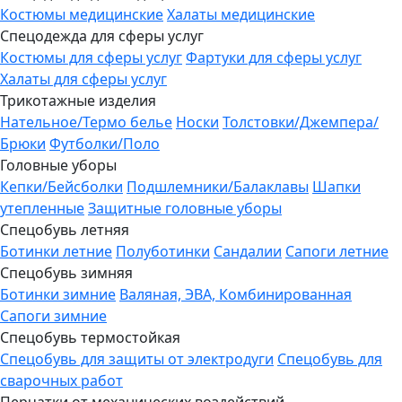
Костюмы медицинские
Халаты медицинские
Спецодежда для сферы услуг
Костюмы для сферы услуг
Фартуки для сферы услуг
Халаты для сферы услуг
Трикотажные изделия
Нательное/Термо белье
Носки
Толстовки/Джемпера/
Брюки
Футболки/Поло
Головные уборы
Кепки/Бейсболки
Подшлемники/Балаклавы
Шапки
утепленные
Защитные головные уборы
Спецобувь летняя
Ботинки летние
Полуботинки
Сандалии
Сапоги летние
Спецобувь зимняя
Ботинки зимние
Валяная, ЭВА, Комбинированная
Сапоги зимние
Спецобувь термостойкая
Спецобувь для защиты от электродуги
Спецобувь для
сварочных работ