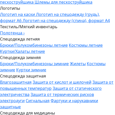
пескоструйщика
Шлемы для пескоструйщика
Логотипы
Логотип на каски
Логотип на спецодежду (грудь),
формат А6
Логотип на спецодежду (спина), формат А4
Текстиль/Мягкий инвентарь
Полотенца
›
Спецодежда летняя
Брюки/Полукомбинезоны летние
Костюмы летние
Куртки/Халаты летние
Спецодежда зимняя
Брюки/Полукомбинезоны зимние
Жилеты
Костюмы
зимние
Куртки зимние
Спецодежда защитная
Влагозащитная
Защита от кислот и щелочей
Защита от
повышенных температур
Защита от статического
электричества
Защита от термических рисков
электродуги
Сигнальная
Фартуки и нарукавники
защитные
Спецодежда для медицины