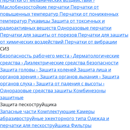
Перчатки от механических воздействий
›
Маслобензостойкие перчатки
Перчатки от
повышенных температур
Перчатки от пониженных
температур
Рукавицы
Защита от токсичных и
радиоактивных веществ
Одноразовые перчатки
Перчатки для защиты от порезов
Перчатки для защиты
от химических воздействий
Перчатки от вибрации
СИЗ
Безопасность рабочего места
›
Дерматологические
средства
›
Диэлектрические средства безопасности
Защита головы
›
Защита коленей
Защита лица и
органов зрения
›
Защита органов дыхания
›
Защита
органов слуха
›
Защита от падения с высоты
›
Одноразовые средства защиты
Комбинезоны
защитные
Защита пескоструйщика
Запасные части
Комплектующие
Камеры
абразивоструйные эжекторного типа
Одежда и
перчатки для пескоструйщика
Фильтры