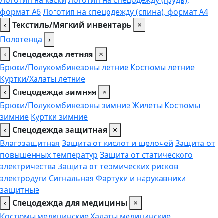
Логотип на каски
Логотип на спецодежду (грудь),
формат А6
Логотип на спецодежду (спина), формат А4
‹
Текстиль/Мягкий инвентарь
×
Полотенца
›
‹
Спецодежда летняя
×
Брюки/Полукомбинезоны летние
Костюмы летние
Куртки/Халаты летние
‹
Спецодежда зимняя
×
Брюки/Полукомбинезоны зимние
Жилеты
Костюмы
зимние
Куртки зимние
‹
Спецодежда защитная
×
Влагозащитная
Защита от кислот и щелочей
Защита от
повышенных температур
Защита от статического
электричества
Защита от термических рисков
электродуги
Сигнальная
Фартуки и нарукавники
защитные
‹
Спецодежда для медицины
×
Костюмы медицинские
Халаты медицинские