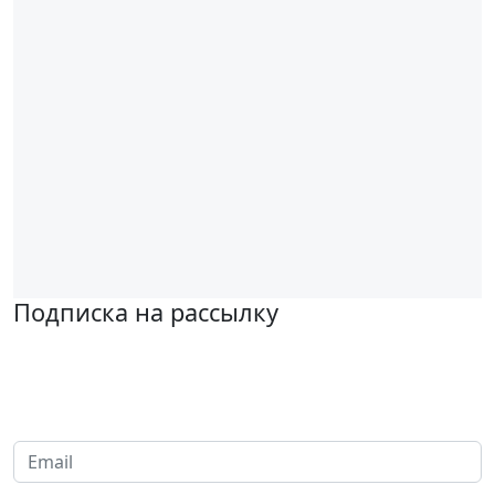
Подписка на рассылку
Надеемся установить хорошие и долгосрочные деловые
отношения с вашей компанией и с нетерпением ждем
получения от вас запросов