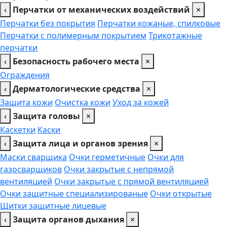
‹
Перчатки от механических воздействий
×
Перчатки без покрытия
Перчатки кожаные, спилковые
Перчатки с полимерным покрытием
Трикотажные
перчатки
‹
Безопасность рабочего места
×
Ограждения
‹
Дерматологические средства
×
Защита кожи
Очистка кожи
Уход за кожей
‹
Защита головы
×
Каскетки
Каски
‹
Защита лица и органов зрения
×
Маски сварщика
Очки герметичные
Очки для
газосварщиков
Очки закрытые с непрямой
вентиляцией
Очки закрытые с прямой вентиляцией
Очки защитные специализированые
Очки открытые
Щитки защитные лицевые
‹
Защита органов дыхания
×