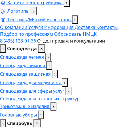
Защита пескоструйщика
›
Логотипы
›
Текстиль/Мягкий инвентарь
›
О компании
Услуги
Информация
Доставка
Контакты
Подбор по профессиям
Обосновать НМЦК
8 (495) 128-01-36
Отдел продаж и консультации
‹
Спецодежда
×
Спецодежда летняя
›
Спецодежда зимняя
›
Спецодежда защитная
›
Спецодежда для медицины
›
Спецодежда для сферы услуг
›
Спецодежда для охранных структур
Трикотажные изделия
›
Головные уборы
›
‹
Спецобувь
×