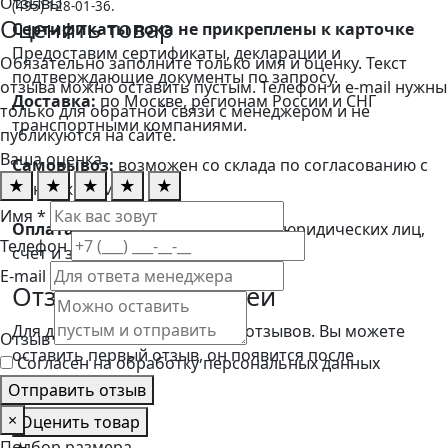
Отзывы
(495) 128-01-36.
Оценить товар
Сертификаты пока не прикреплены к карточке
Предоставим сертификаты, декларации и
Обязательно заполните только имя и оценку. Текст
подтверждающие документы по запросу.
отзыва можно оставить пустым. Телефон и e-mail нужны
Доставка:
по Москве, регионам России и СНГ
только для обратной связи с менеджером и не
транспортными компаниями.
публикуются на сайте.
Ваша оценка
Самовывоз:
возможен со склада по согласованию с
★
★
★
★
★
менеджером.
Имя *
Оплата:
безналичный расчет для юридических лиц,
Телефон
счет и закрывающие документы.
E-mail
Отзывы покупателей
Для данного товара пока нет отзывов. Вы можете
Отзыв
оставить первый отзыв, он появится после
Согласен на обработку персональных данных
модерации.
Отправить отзыв
×
Оценить товар
Подбор размера