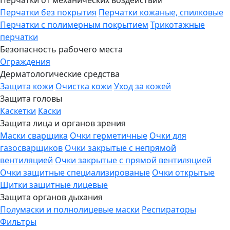
Перчатки от механических воздействий
Перчатки без покрытия
Перчатки кожаные, спилковые
Перчатки с полимерным покрытием
Трикотажные
перчатки
Безопасность рабочего места
Ограждения
Дерматологические средства
Защита кожи
Очистка кожи
Уход за кожей
Защита головы
Каскетки
Каски
Защита лица и органов зрения
Маски сварщика
Очки герметичные
Очки для
газосварщиков
Очки закрытые с непрямой
вентиляцией
Очки закрытые с прямой вентиляцией
Очки защитные специализированые
Очки открытые
Щитки защитные лицевые
Защита органов дыхания
Полумаски и полнолицевые маски
Респираторы
Фильтры