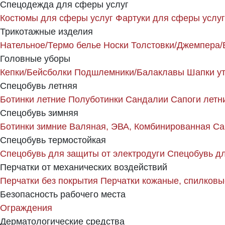
Спецодежда для сферы услуг
Костюмы для сферы услуг
Фартуки для сферы услуг
Трикотажные изделия
Нательное/Термо белье
Носки
Толстовки/Джемпера/
Головные уборы
Кепки/Бейсболки
Подшлемники/Балаклавы
Шапки у
Спецобувь летняя
Ботинки летние
Полуботинки
Сандалии
Сапоги летн
Спецобувь зимняя
Ботинки зимние
Валяная, ЭВА, Комбинированная
Са
Спецобувь термостойкая
Спецобувь для защиты от электродуги
Спецобувь дл
Перчатки от механических воздействий
Перчатки без покрытия
Перчатки кожаные, спилковы
Безопасность рабочего места
Ограждения
Дерматологические средства