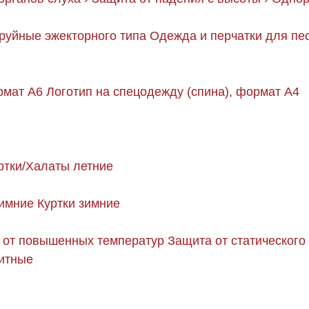
руйные эжекторного типа
Одежда и перчатки для пе
рмат А6
Логотип на спецодежду (спина), формат А4
ртки/Халаты летние
имние
Куртки зимние
 от повышенных температур
Защита от статического
щитные