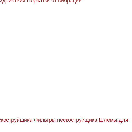
оздействий
Перчатки от вибрации
скоструйщика
Фильтры пескоструйщика
Шлемы для