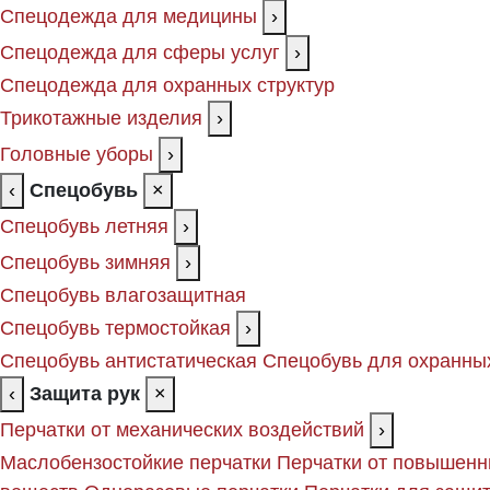
Спецодежда для медицины
›
Спецодежда для сферы услуг
›
Спецодежда для охранных структур
Трикотажные изделия
›
Головные уборы
›
‹
Спецобувь
×
Спецобувь летняя
›
Спецобувь зимняя
›
Спецобувь влагозащитная
Спецобувь термостойкая
›
Спецобувь антистатическая
Спецобувь для охранных
‹
Защита рук
×
Перчатки от механических воздействий
›
Маслобензостойкие перчатки
Перчатки от повышенн