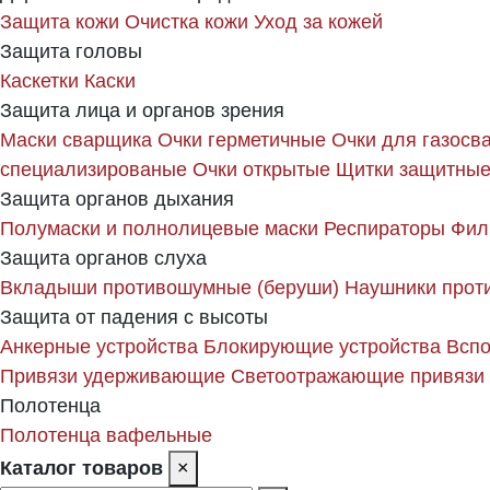
Защита кожи
Очистка кожи
Уход за кожей
Защита головы
Каскетки
Каски
Защита лица и органов зрения
Маски сварщика
Очки герметичные
Очки для газосв
специализированые
Очки открытые
Щитки защитные
Защита органов дыхания
Полумаски и полнолицевые маски
Респираторы
Фил
Защита органов слуха
Вкладыши противошумные (беруши)
Наушники прот
Защита от падения с высоты
Анкерные устройства
Блокирующие устройства
Вспо
Привязи удерживающие
Светоотражающие привязи
Полотенца
Полотенца вафельные
Каталог товаров
×