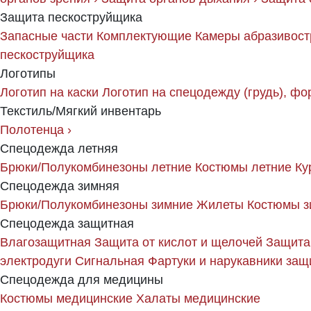
Защита пескоструйщика
Запасные части
Комплектующие
Камеры абразивост
пескоструйщика
Логотипы
Логотип на каски
Логотип на спецодежду (грудь), фо
Текстиль/Мягкий инвентарь
Полотенца
›
Спецодежда летняя
Брюки/Полукомбинезоны летние
Костюмы летние
Ку
Спецодежда зимняя
Брюки/Полукомбинезоны зимние
Жилеты
Костюмы з
Спецодежда защитная
Влагозащитная
Защита от кислот и щелочей
Защита
электродуги
Сигнальная
Фартуки и нарукавники за
Спецодежда для медицины
Костюмы медицинские
Халаты медицинские