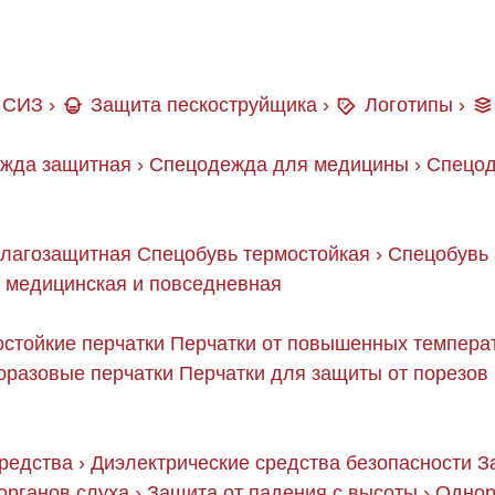
СИЗ
›
Защита пескоструйщика
›
Логотипы
›
жда защитная
›
Спецодежда для медицины
›
Спецод
влагозащитная
Спецобувь термостойкая
›
Спецобувь 
 медицинская и повседневная
стойкие перчатки
Перчатки от повышенных темпера
оразовые перчатки
Перчатки для защиты от порезов
редства
›
Диэлектрические средства безопасности
З
органов слуха
›
Защита от падения с высоты
›
Однор