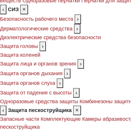
веществ
Одноразовые перчатки
Перчатки для защит
‹
СИЗ
×
Безопасность рабочего места
›
Дерматологические средства
›
Диэлектрические средства безопасности
Защита головы
›
Защита коленей
Защита лица и органов зрения
›
Защита органов дыхания
›
Защита органов слуха
›
Защита от падения с высоты
›
Одноразовые средства защиты
Комбинезоны защит
‹
Защита пескоструйщика
×
Запасные части
Комплектующие
Камеры абразивост
пескоструйщика