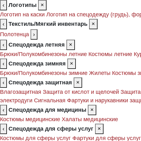
‹
Логотипы
×
Логотип на каски
Логотип на спецодежду (грудь), фо
‹
Текстиль/Мягкий инвентарь
×
Полотенца
›
‹
Спецодежда летняя
×
Брюки/Полукомбинезоны летние
Костюмы летние
Ку
‹
Спецодежда зимняя
×
Брюки/Полукомбинезоны зимние
Жилеты
Костюмы з
‹
Спецодежда защитная
×
Влагозащитная
Защита от кислот и щелочей
Защита
электродуги
Сигнальная
Фартуки и нарукавники за
‹
Спецодежда для медицины
×
Костюмы медицинские
Халаты медицинские
‹
Спецодежда для сферы услуг
×
Костюмы для сферы услуг
Фартуки для сферы услуг