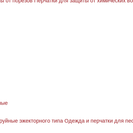
ы от порезов
Перчатки для защиты от химических в
ные
руйные эжекторного типа
Одежда и перчатки для пе