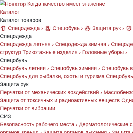
Когда качество имеет значение
Каталог
Каталог товаров
Спецодежда
›
Спецобувь
›
Защита рук
›
Спецодежда
Спецодежда летняя
›
Спецодежда зимняя
›
Спецоде
структур
Трикотажные изделия
›
Головные уборы
›
Спецобувь
Спецобувь летняя
›
Спецобувь зимняя
›
Спецобувь 
Спецобувь для рыбалки, охоты и туризма
Спецобувь
Защита рук
Перчатки от механических воздействий
›
Маслобензо
Защита от токсичных и радиоактивных веществ
Одн
Перчатки от вибрации
СИЗ
Безопасность рабочего места
›
Дерматологические с
органов зрения
›
Защита органов дыхания
›
Защита 