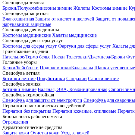
Спецодежда зимняя
Брюки/Полукомбинезоны зимние
Жилеты
Костюмы зимние
Ку
Спецодежда защитная
Влагозащитная
Защита от кислот и щелочей
Защита от повыше
нарукавники защитные
Спецодежда для медицины
Костюмы медицинские
Халаты медицинские
Спецодежда для сферы услуг
Костюмы для сферы услуг
Фартуки для сферы услуг
Халаты дл
Трикотажные изделия
Нательное/Термо белье
Носки
Толстовки/Джемпера/Брюки
Фут
Головные уборы
Кепки/Бейсболки
Подшлемники/Балаклавы
Шапки утепленные
Спецобувь летняя
Ботинки летние
Полуботинки
Сандалии
Сапоги летние
Спецобувь зимняя
Ботинки зимние
Валяная, ЭВА, Комбинированная
Сапоги зим
Спецобувь термостойкая
Спецобувь для защиты от электродуги
Спецобувь для сварочны
Перчатки от механических воздействий
Перчатки без покрытия
Перчатки кожаные, спилковые
Перчатк
Безопасность рабочего места
Ограждения
Дерматологические средства
Защита кожи
Очистка кожи
Уход за кожей