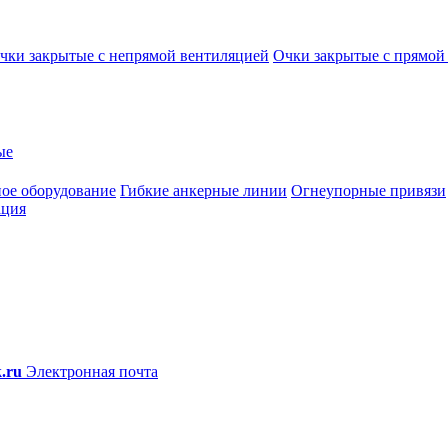
чки закрытые с непрямой вентиляцией
Очки закрытые с прямой
ые
ое оборудование
Гибкие анкерные линии
Огнеупорные привязи
ация
.ru
Электронная почта