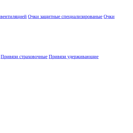
 вентиляцией
Очки защитные специализированые
Очки
Привязи страховочные
Привязи удерживающие