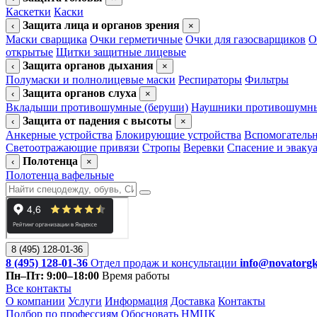
Каскетки
Каски
Защита лица и органов зрения
‹
×
Маски сварщика
Очки герметичные
Очки для газосварщиков
О
открытые
Щитки защитные лицевые
Защита органов дыхания
‹
×
Полумаски и полнолицевые маски
Респираторы
Фильтры
Защита органов слуха
‹
×
Вкладыши противошумные (беруши)
Наушники противошумн
Защита от падения с высоты
‹
×
Анкерные устройства
Блокирующие устройства
Вспомогательн
Светоотражающие привязи
Стропы
Веревки
Спасение и эваку
Полотенца
‹
×
Полотенца вафельные
8 (495) 128-01-36
8 (495) 128-01-36
Отдел продаж и консультации
info@novatorgk
Пн–Пт: 9:00–18:00
Время работы
Все контакты
О компании
Услуги
Информация
Доставка
Контакты
Подбор по профессиям
Обосновать НМЦК