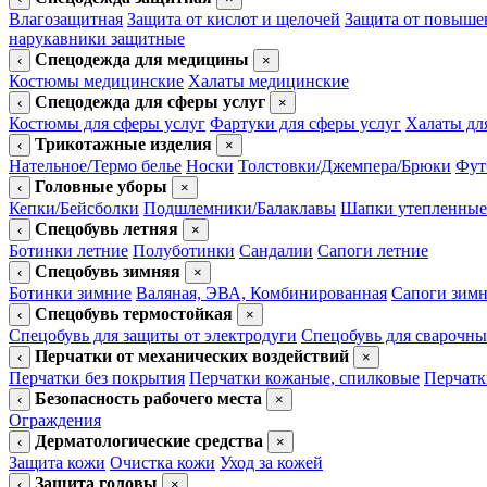
Влагозащитная
Защита от кислот и щелочей
Защита от повыше
нарукавники защитные
Спецодежда для медицины
‹
×
Костюмы медицинские
Халаты медицинские
Спецодежда для сферы услуг
‹
×
Костюмы для сферы услуг
Фартуки для сферы услуг
Халаты дл
Трикотажные изделия
‹
×
Нательное/Термо белье
Носки
Толстовки/Джемпера/Брюки
Фут
Головные уборы
‹
×
Кепки/Бейсболки
Подшлемники/Балаклавы
Шапки утепленные
Спецобувь летняя
‹
×
Ботинки летние
Полуботинки
Сандалии
Сапоги летние
Спецобувь зимняя
‹
×
Ботинки зимние
Валяная, ЭВА, Комбинированная
Сапоги зим
Спецобувь термостойкая
‹
×
Спецобувь для защиты от электродуги
Спецобувь для сварочны
Перчатки от механических воздействий
‹
×
Перчатки без покрытия
Перчатки кожаные, спилковые
Перчатк
Безопасность рабочего места
‹
×
Ограждения
Дерматологические средства
‹
×
Защита кожи
Очистка кожи
Уход за кожей
Защита головы
‹
×