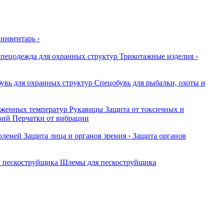
 инвентарь
›
пецодежда для охранных структур
Трикотажные изделия
›
увь для охранных структур
Спецобувь для рыбалки, охоты и
иженных температур
Рукавицы
Защита от токсичных и
вий
Перчатки от вибрации
оленей
Защита лица и органов зрения
›
Защита органов
 пескоструйщика
Шлемы для пескоструйщика