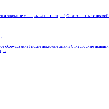
чки закрытые с непрямой вентиляцией
Очки закрытые с прямой
ые
ое оборудование
Гибкие анкерные линии
Огнеупорные привязи
ация