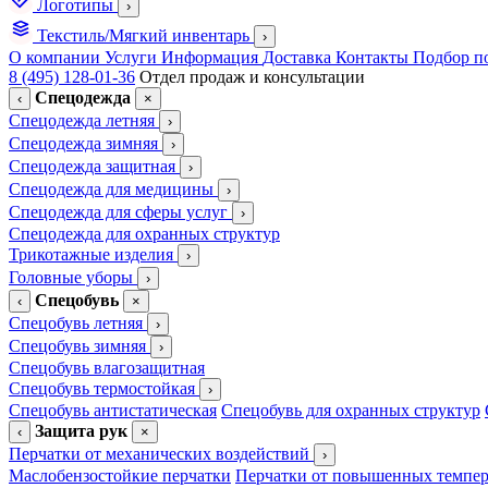
Логотипы
›
Текстиль/Мягкий инвентарь
›
О компании
Услуги
Информация
Доставка
Контакты
Подбор п
8 (495) 128-01-36
Отдел продаж и консультации
Спецодежда
‹
×
Спецодежда летняя
›
Спецодежда зимняя
›
Спецодежда защитная
›
Спецодежда для медицины
›
Спецодежда для сферы услуг
›
Спецодежда для охранных структур
Трикотажные изделия
›
Головные уборы
›
Спецобувь
‹
×
Спецобувь летняя
›
Спецобувь зимняя
›
Спецобувь влагозащитная
Спецобувь термостойкая
›
Спецобувь антистатическая
Спецобувь для охранных структур
Защита рук
‹
×
Перчатки от механических воздействий
›
Маслобензостойкие перчатки
Перчатки от повышенных темпер