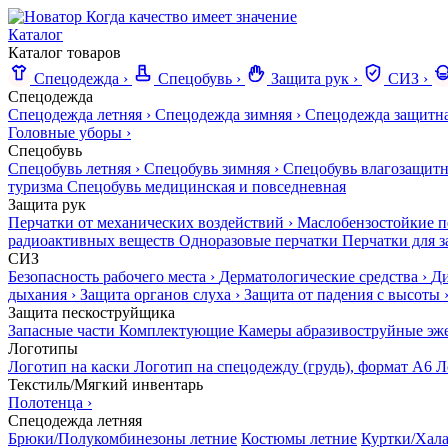
Когда качество имеет значение
Каталог
Каталог товаров
Спецодежда
›
Спецобувь
›
Защита рук
›
СИЗ
›
Спецодежда
Спецодежда летняя
›
Спецодежда зимняя
›
Спецодежда защитн
Головные уборы
›
Спецобувь
Спецобувь летняя
›
Спецобувь зимняя
›
Спецобувь влагозащитн
туризма
Спецобувь медицинская и повседневная
Защита рук
Перчатки от механических воздействий
›
Маслобензостойкие п
радиоактивных веществ
Одноразовые перчатки
Перчатки для з
СИЗ
Безопасность рабочего места
›
Дерматологические средства
›
Ди
дыхания
›
Защита органов слуха
›
Защита от падения с высоты
Защита пескоструйщика
Запасные части
Комплектующие
Камеры абразивоструйные эж
Логотипы
Логотип на каски
Логотип на спецодежду (грудь), формат А6
Л
Текстиль/Мягкий инвентарь
Полотенца
›
Спецодежда летняя
Брюки/Полукомбинезоны летние
Костюмы летние
Куртки/Хала