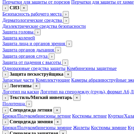
Перчатки для защиты от порезов
Перчатки для защиты от хими
СИЗ
‹
×
Безопасность рабочего места
›
Дерматологические средства
›
Диэлектрические средства безопасности
Защита головы
›
Защита коленей
Защита лица и органов зрения
›
Защита органов дыхания
›
Защита органов слуха
›
Защита от падения с высоты
›
Одноразовые средства защиты
Комбинезоны защитные
Защита пескоструйщика
‹
×
Запасные части
Комплектующие
Камеры абразивоструйные эж
Логотипы
‹
×
Логотип на каски
Логотип на спецодежду (грудь), формат А6
Л
Текстиль/Мягкий инвентарь
‹
×
Полотенца
›
Спецодежда летняя
‹
×
Брюки/Полукомбинезоны летние
Костюмы летние
Куртки/Хала
Спецодежда зимняя
‹
×
Брюки/Полукомбинезоны зимние
Жилеты
Костюмы зимние
Ку
Спецодежда защитная
‹
×