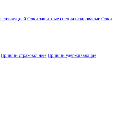
 вентиляцией
Очки защитные специализированые
Очки
Привязи страховочные
Привязи удерживающие