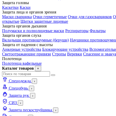
Защита головы
Каскетки
Каски
Защита лица и органов зрения
Маски сварщика
Очки герметичные
Очки для газосварщиков
О
открытые
Щитки защитные лицевые
Защита органов дыхания
Полумаски и полнолицевые маски
Респираторы
Фильтры
Защита органов слуха
Вкладыши противошумные (беруши)
Наушники противошумн
Защита от падения с высоты
Анкерные устройства
Блокирующие устройства
Вспомогательн
Светоотражающие привязи
Стропы
Веревки
Спасение и эваку
Полотенца
Полотенца вафельные
Каталог товаров
×
Спецодежда
›
Спецобувь
›
Защита рук
›
СИЗ
›
Защита пескоструйщика
›