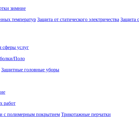
ртки зимние
нных температур
Защита от статического электричества
Защита 
я сферы услуг
болки/Поло
Защитные головные уборы
ние
х работ
и с полимерным покрытием
Трикотажные перчатки