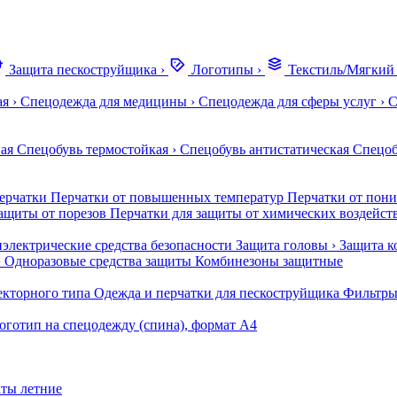
Защита пескоструйщика
›
Логотипы
›
Текстиль/Мягкий
ая
›
Спецодежда для медицины
›
Спецодежда для сферы услуг
›
С
ая
Спецобувь термостойкая
›
Спецобувь антистатическая
Спецоб
ерчатки
Перчатки от повышенных температур
Перчатки от пон
ащиты от порезов
Перчатки для защиты от химических воздейст
электрические средства безопасности
Защита головы
›
Защита к
›
Одноразовые средства защиты
Комбинезоны защитные
екторного типа
Одежда и перчатки для пескоструйщика
Фильтры
оготип на спецодежду (спина), формат А4
ты летние