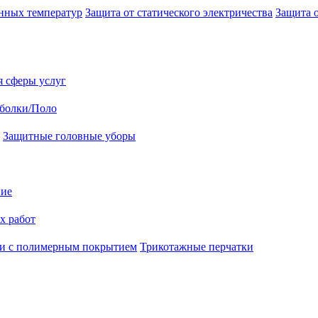
нных температур
Защита от статического электричества
Защита 
я сферы услуг
болки/Поло
Защитные головные уборы
ние
х работ
и с полимерным покрытием
Трикотажные перчатки