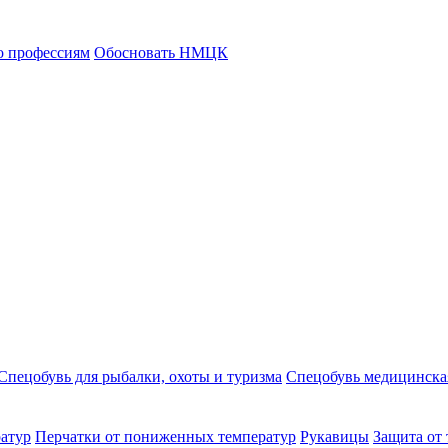
о профессиям
Обосновать НМЦК
Спецобувь для рыбалки, охоты и туризма
Спецобувь медицинска
атур
Перчатки от пониженных температур
Рукавицы
Защита от