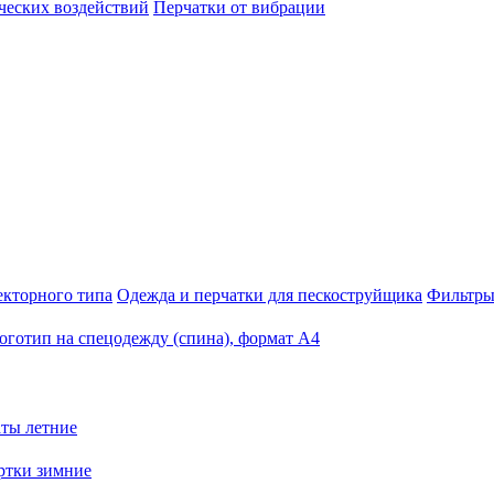
ческих воздействий
Перчатки от вибрации
екторного типа
Одежда и перчатки для пескоструйщика
Фильтры
оготип на спецодежду (спина), формат А4
ты летние
ртки зимние