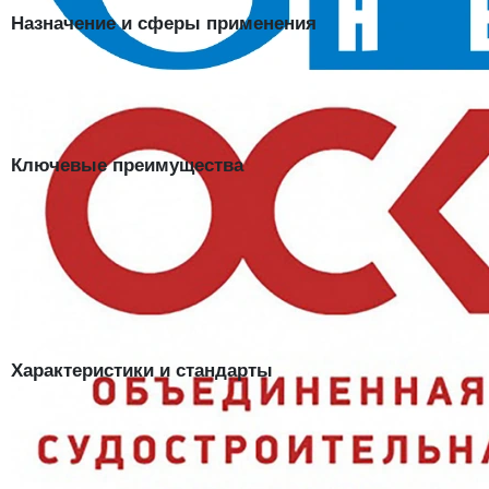
Назначение и сферы применения
Подойдут для сборочных и монтажных работ, логистики, точных
операций, где важны чувствительность пальцев и защита ладони от
механики. Востребованы на производстве, складах и в
строительстве.
Ключевые преимущества
Точный хват:
покрытие кончиков пальцев позволяет работать с
мелкими деталями
Класс 13:
плотная вязка облегает руку и не грубит движения
Защита от порезов:
маркировка Мп подтверждает стойкость к
проколам и порезам
Сертификация:
соответствие ГОСТ EN 388 и ТР ТС 019/2011
Характеристики и стандарты
Материал основы
Смесовая пряжа
Полимерполиуретан (ладонь и
Покрытие
кончики пальцев)