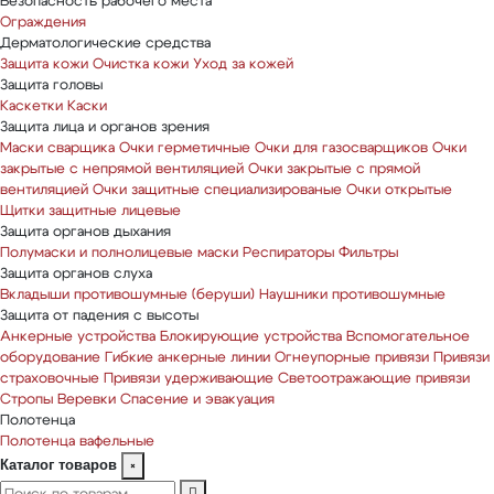
Безопасность рабочего места
Ограждения
Дерматологические средства
Защита кожи
Очистка кожи
Уход за кожей
Защита головы
Каскетки
Каски
Защита лица и органов зрения
Маски сварщика
Очки герметичные
Очки для газосварщиков
Очки
закрытые с непрямой вентиляцией
Очки закрытые с прямой
вентиляцией
Очки защитные специализированые
Очки открытые
Щитки защитные лицевые
Защита органов дыхания
Полумаски и полнолицевые маски
Респираторы
Фильтры
Защита органов слуха
Вкладыши противошумные (беруши)
Наушники противошумные
Защита от падения с высоты
Анкерные устройства
Блокирующие устройства
Вспомогательное
оборудование
Гибкие анкерные линии
Огнеупорные привязи
Привязи
страховочные
Привязи удерживающие
Светоотражающие привязи
Стропы
Веревки
Спасение и эвакуация
Полотенца
Полотенца вафельные
Каталог товаров
×