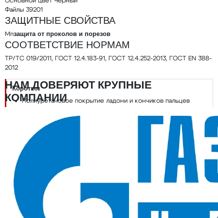
Основной цвет
Черный
Файлы
39201
ЗАЩИТНЫЕ СВОЙСТВА
защита от проколов и порезов
Мп
СООТВЕТСТВИЕ НОРМАМ
ТР/ТС 019/2011, ГОСТ 12.4.183-91, ГОСТ 12.4.252-2013, ГОСТ EN 388-
2012
НАМ ДОВЕРЯЮТ КРУПНЫЕ
Коротко:
КОМПАНИИ
Полиуретановое покрытие ладони и кончиков пальцев
Класс вязки 13 — тонкое плотное вязание
Защита от механических воздействий, проколов и порезов
(Мп)
Соответствуют ГОСТ EN 388-2012 и ТР ТС 019/2011
Перчатки из смесовой пряжи с полиуретановым покрытием
ладони и кончиков пальцев
— Трикотажные перчатки чёрного
цвета с частичным покрытием из полимерполиуретана. Тонкое
покрытие ладони и кончиков пальцев даёт цепкий хват и защищает
от проколов, порезов и механических воздействий.