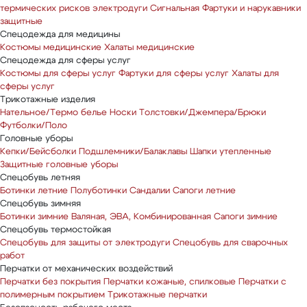
термических рисков электродуги
Сигнальная
Фартуки и нарукавники
защитные
Спецодежда для медицины
Костюмы медицинские
Халаты медицинские
Спецодежда для сферы услуг
Костюмы для сферы услуг
Фартуки для сферы услуг
Халаты для
сферы услуг
Трикотажные изделия
Нательное/Термо белье
Носки
Толстовки/Джемпера/Брюки
Футболки/Поло
Головные уборы
Кепки/Бейсболки
Подшлемники/Балаклавы
Шапки утепленные
Защитные головные уборы
Спецобувь летняя
Ботинки летние
Полуботинки
Сандалии
Сапоги летние
Спецобувь зимняя
Ботинки зимние
Валяная, ЭВА, Комбинированная
Сапоги зимние
Спецобувь термостойкая
Спецобувь для защиты от электродуги
Спецобувь для сварочных
работ
Перчатки от механических воздействий
Перчатки без покрытия
Перчатки кожаные, спилковые
Перчатки с
полимерным покрытием
Трикотажные перчатки