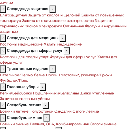
зимние
Спецодежда защитная
‹
×
Влагозащитная
Защита от кислот и щелочей
Защита от повышенных
температур
Защита от статического электричества
Защита от
термических рисков электродуги
Сигнальная
Фартуки и нарукавники
защитные
Спецодежда для медицины
‹
×
Костюмы медицинские
Халаты медицинские
Спецодежда для сферы услуг
‹
×
Костюмы для сферы услуг
Фартуки для сферы услуг
Халаты для
сферы услуг
Трикотажные изделия
‹
×
Нательное/Термо белье
Носки
Толстовки/Джемпера/Брюки
Футболки/Поло
Головные уборы
‹
×
Кепки/Бейсболки
Подшлемники/Балаклавы
Шапки утепленные
Защитные головные уборы
Спецобувь летняя
‹
×
Ботинки летние
Полуботинки
Сандалии
Сапоги летние
Спецобувь зимняя
‹
×
Ботинки зимние
Валяная, ЭВА, Комбинированная
Сапоги зимние