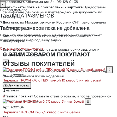
предоставим. Консультация: 8 (495) 128-01-36.
×
Сертификаты пока не прикреплены к карточке
Предоставим
Подбор размера
сертификаты, декларации и подтверждающие документы по
ТАБЛИЦА РАЗМЕРОВ
запросу.
Доставка:
по Москве, регионам России и СНГ транспортными
?
Таблица размеров пока не добавлена
компаниями.
Напишите или позвоните нам, и менеджер быстро подскажет
Самовывоз:
возможен со склада по согласованию с
подходящий размер под вашу задачу.
менеджером.
Связаться с менеджером
Оплата:
безналичный расчет для юридических лиц, счет и
С ЭТИМ ТОВАРОМ ПОКУПАЮТ
закрывающие документы.
ОТЗЫВЫ ПОКУПАТЕЛЕЙ
Для данного товара пока нет отзывов. Вы можете оставить первый
Арт. 4002105
отзыв, он появится после модерации.
Перчатки ПРОФИ х/б с ПВХ точкой 10 класс 5 нитей, серый
29 ₽
Оценить товар
В наличии
★
Отзывов пока нет
Оставьте отзыв о товаре, и после проверки он
появится на странице.
Арт. 4001104
Перчатки ЭКОНОМ х/б 7,5 класс 3 нити, белый