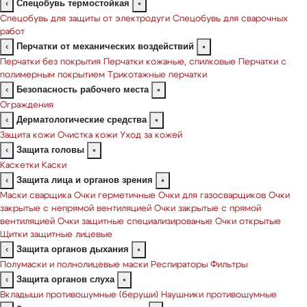
Спецобувь термостойкая
‹
×
Спецобувь для защиты от электродуги
Спецобувь для сварочных
работ
Перчатки от механических воздействий
‹
×
Перчатки без покрытия
Перчатки кожаные, спилковые
Перчатки с
полимерным покрытием
Трикотажные перчатки
Безопасность рабочего места
‹
×
Ограждения
Дерматологические средства
‹
×
Защита кожи
Очистка кожи
Уход за кожей
Защита головы
‹
×
Каскетки
Каски
Защита лица и органов зрения
‹
×
Маски сварщика
Очки герметичные
Очки для газосварщиков
Очки
закрытые с непрямой вентиляцией
Очки закрытые с прямой
вентиляцией
Очки защитные специализированые
Очки открытые
Щитки защитные лицевые
Защита органов дыхания
‹
×
Полумаски и полнолицевые маски
Респираторы
Фильтры
Защита органов слуха
‹
×
Вкладыши противошумные (беруши)
Наушники противошумные