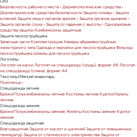
СИЗ
Безопасность рабочего места
›
Дерматологические средства
›
Диэлектрические средства безопасности
Защита головы
›
Защита
коленей
Защита лица и органов зрения
›
Защита органов дыхания
›
Защита органов слуха
›
Защита от падения с высоты
›
Одноразовые
средства защиты
Комбинезоны защитные
Защита пескоструйщика
Запасные части
Комплектующие
Камеры абразивоструйные
эжекторного типа
Одежда и перчатки для пескоструйщика
Фильтры
пескоструйщика
Шлемы для пескоструйщика
Логотипы
Логотип на каски
Логотип на спецодежду (грудь), формат А6
Логотип
на спецодежду (спина), формат А4
Текстиль/Мягкий инвентарь
Полотенца
›
Спецодежда летняя
Брюки/Полукомбинезоны летние
Костюмы летние
Куртки/Халаты
летние
Спецодежда зимняя
Брюки/Полукомбинезоны зимние
Жилеты
Костюмы зимние
Куртки
зимние
Спецодежда защитная
Влагозащитная
Защита от кислот и щелочей
Защита от повышенных
температур
Защита от статического электричества
Защита от