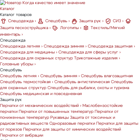
Когда качество имеет значение
Каталог
Каталог товаров
Спецодежда
›
Спецобувь
›
Защита рук
›
СИЗ
›
Защита пескоструйщика
›
Логотипы
›
Текстиль/Мягкий
инвентарь
›
Спецодежда
Спецодежда летняя
›
Спецодежда зимняя
›
Спецодежда защитная
›
Спецодежда для медицины
›
Спецодежда для сферы услуг
›
Спецодежда для охранных структур
Трикотажные изделия
›
Головные уборы
›
Спецобувь
Спецобувь летняя
›
Спецобувь зимняя
›
Спецобувь влагозащитная
Спецобувь термостойкая
›
Спецобувь антистатическая
Спецобувь
для охранных структур
Спецобувь для рыбалки, охоты и туризма
Спецобувь медицинская и повседневная
Защита рук
Перчатки от механических воздействий
›
Маслобензостойкие
перчатки
Перчатки от повышенных температур
Перчатки от
пониженных температур
Рукавицы
Защита от токсичных и
радиоактивных веществ
Одноразовые перчатки
Перчатки для защиты
от порезов
Перчатки для защиты от химических воздействий
Перчатки от вибрации