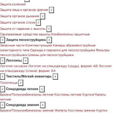
Защита коленей
Защита лица и органов зрения
›
Защита органов дыхания
›
Защита органов слуха
›
Защита от падения с высоты
›
Одноразовые средства защиты
Комбинезоны защитные
Защита пескоструйщика
‹
×
Запасные части
Комплектующие
Камеры абразивоструйные
эжекторного типа
Одежда и перчатки для пескоструйщика
Фильтры
пескоструйщика
Шлемы для пескоструйщика
Логотипы
‹
×
Логотип на каски
Логотип на спецодежду (грудь), формат А6
Логотип
на спецодежду (спина), формат А4
Текстиль/Мягкий инвентарь
‹
×
Полотенца
›
Спецодежда летняя
‹
×
Брюки/Полукомбинезоны летние
Костюмы летние
Куртки/Халаты
летние
Спецодежда зимняя
‹
×
Брюки/Полукомбинезоны зимние
Жилеты
Костюмы зимние
Куртки