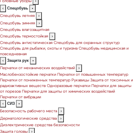
Головные уборы
›
Спецобувь
‹
×
Спецобувь летняя
›
Спецобувь зимняя
›
Спецобувь влагозащитная
Спецобувь термостойкая
›
Спецобувь антистатическая
Спецобувь для охранных структур
Спецобувь для рыбалки, охоты и туризма
Спецобувь медицинская и
повседневная
Защита рук
‹
×
Перчатки от механических воздействий
›
Маслобензостойкие перчатки
Перчатки от повышенных температур
Перчатки от пониженных температур
Рукавицы
Защита от токсичных и
радиоактивных веществ
Одноразовые перчатки
Перчатки для защиты
от порезов
Перчатки для защиты от химических воздействий
Перчатки от вибрации
СИЗ
‹
×
Безопасность рабочего места
›
Дерматологические средства
›
Диэлектрические средства безопасности
Защита головы
›