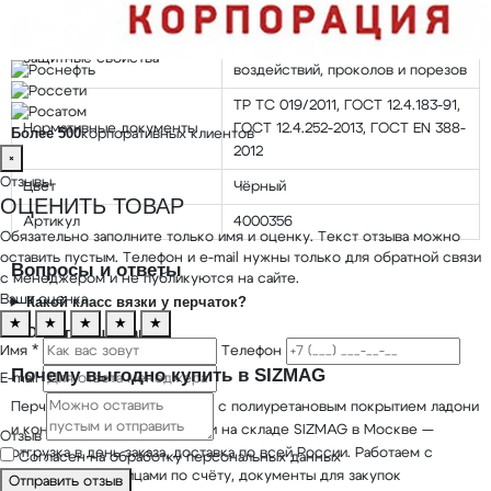
Класс вязки
13
Мп — от механических
Защитные свойства
воздействий, проколов и порезов
ТР ТС 019/2011, ГОСТ 12.4.183-91,
Нормативные документы
ГОСТ 12.4.252-2013, ГОСТ EN 388-
Более 500
корпоративных клиентов
2012
×
Отзывы
Цвет
Чёрный
ОЦЕНИТЬ ТОВАР
Артикул
4000356
Обязательно заполните только имя и оценку. Текст отзыва можно
оставить пустым. Телефон и e-mail нужны только для обратной связи
Вопросы и ответы
с менеджером и не публикуются на сайте.
Ваша оценка
Какой класс вязки у перчаток?
★
★
★
★
★
От чего защищают?
Имя *
Телефон
Почему выгодно купить в SIZMAG
E-mail
Перчатки из смесовой пряжи с полиуретановым покрытием ладони
и кончиков пальцев в наличии на складе SIZMAG в Москве —
Отзыв
отгрузка в день заказа, доставка по всей России. Работаем с
Согласен на обработку персональных данных
юридическими лицами по счёту, документы для закупок
Отправить отзыв