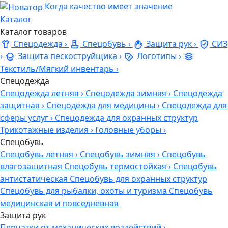
Когда качество имеет значение
Каталог
Каталог товаров
Спецодежда
›
Спецобувь
›
Защита рук
›
СИЗ
›
Защита пескоструйщика
›
Логотипы
›
Текстиль/Мягкий инвентарь
›
Спецодежда
Спецодежда летняя
›
Спецодежда зимняя
›
Спецодежда
защитная
›
Спецодежда для медицины
›
Спецодежда для
сферы услуг
›
Спецодежда для охранных структур
Трикотажные изделия
›
Головные уборы
›
Спецобувь
Спецобувь летняя
›
Спецобувь зимняя
›
Спецобувь
влагозащитная
Спецобувь термостойкая
›
Спецобувь
антистатическая
Спецобувь для охранных структур
Спецобувь для рыбалки, охоты и туризма
Спецобувь
медицинская и повседневная
Защита рук
Перчатки от механических воздействий
›