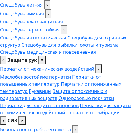
Спецобувь летняя
›
Спецобувь зимняя
›
Спецобувь влагозащитная
Спецобувь термостойкая
›
Спецобувь антистатическая
Спецобувь для охранных
структур
Спецобувь для рыбалки, охоты и туризма
Спецобувь медицинская и повседневная
‹
Защита рук
×
Перчатки от механических воздействий
›
Маслобензостойкие перчатки
Перчатки от
повышенных температур
Перчатки от пониженных
температур
Рукавицы
Защита от токсичных и
радиоактивных веществ
Одноразовые перчатки
Перчатки для защиты от порезов
Перчатки для защиты
от химических воздействий
Перчатки от вибрации
‹
СИЗ
×
Безопасность рабочего места
›