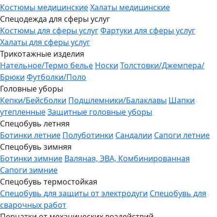
Костюмы медицинские
Халаты медицинские
Спецодежда для сферы услуг
Костюмы для сферы услуг
Фартуки для сферы услуг
Халаты для сферы услуг
Трикотажные изделия
Нательное/Термо белье
Носки
Толстовки/Джемпера/
Брюки
Футболки/Поло
Головные уборы
Кепки/Бейсболки
Подшлемники/Балаклавы
Шапки
утепленные
Защитные головные уборы
Спецобувь летняя
Ботинки летние
Полуботинки
Сандалии
Сапоги летние
Спецобувь зимняя
Ботинки зимние
Валяная, ЭВА, Комбинированная
Сапоги зимние
Спецобувь термостойкая
Спецобувь для защиты от электродуги
Спецобувь для
сварочных работ
Перчатки от механических воздействий