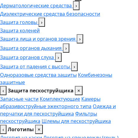
Дерматологические средства
›
Диэлектрические средства безопасности
Защита головы
›
Защита коленей
Защита лица и органов зрения
›
Защита органов дыхания
›
Защита органов слуха
›
Защита от падения с высоты
›
Одноразовые средства защиты
Комбинезоны
защитные
‹
Защита пескоструйщика
×
Запасные части
Комплектующие
Камеры
абразивоструйные эжекторного типа
Одежда и
перчатки для пескоструйщика
Фильтры
пескоструйщика
Шлемы для пескоструйщика
‹
Логотипы
×
Логотип на каски
Логотип на спецодежду (грудь),