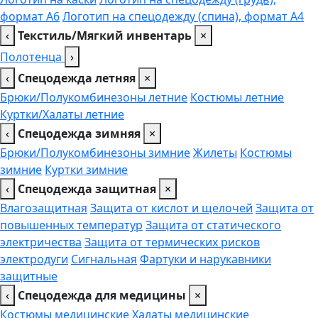
формат А6
Логотип на спецодежду (спина), формат А4
‹
Текстиль/Мягкий инвентарь
×
Полотенца
›
‹
Спецодежда летняя
×
Брюки/Полукомбинезоны летние
Костюмы летние
Куртки/Халаты летние
‹
Спецодежда зимняя
×
Брюки/Полукомбинезоны зимние
Жилеты
Костюмы
зимние
Куртки зимние
‹
Спецодежда защитная
×
Влагозащитная
Защита от кислот и щелочей
Защита от
повышенных температур
Защита от статического
электричества
Защита от термических рисков
электродуги
Сигнальная
Фартуки и нарукавники
защитные
‹
Спецодежда для медицины
×
Костюмы медицинские
Халаты медицинские