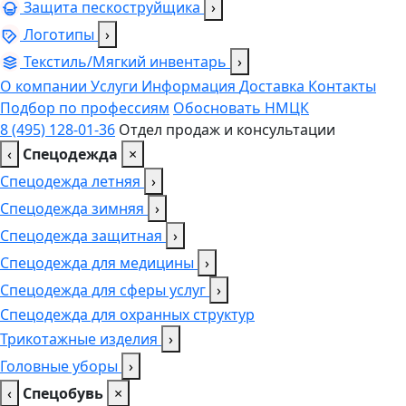
Защита пескоструйщика
›
Логотипы
›
Текстиль/Мягкий инвентарь
›
О компании
Услуги
Информация
Доставка
Контакты
Подбор по профессиям
Обосновать НМЦК
8 (495) 128-01-36
Отдел продаж и консультации
‹
Спецодежда
×
Спецодежда летняя
›
Спецодежда зимняя
›
Спецодежда защитная
›
Спецодежда для медицины
›
Спецодежда для сферы услуг
›
Спецодежда для охранных структур
Трикотажные изделия
›
Головные уборы
›
‹
Спецобувь
×