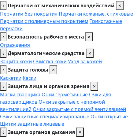
‹
Перчатки от механических воздействий
×
Перчатки без покрытия
Перчатки кожаные, спилковые
Перчатки с полимерным покрытием
Трикотажные
перчатки
‹
Безопасность рабочего места
×
Ограждения
‹
Дерматологические средства
×
Защита кожи
Очистка кожи
Уход за кожей
‹
Защита головы
×
Каскетки
Каски
‹
Защита лица и органов зрения
×
Маски сварщика
Очки герметичные
Очки для
газосварщиков
Очки закрытые с непрямой
вентиляцией
Очки закрытые с прямой вентиляцией
Очки защитные специализированые
Очки открытые
Щитки защитные лицевые
‹
Защита органов дыхания
×