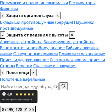
Полумаски и полнолицевые маски
Респираторы
Фильтры
‹
Защита органов слуха
×
Вкладыши противошумные (беруши)
Наушники
противошумные
‹
Защита от падения с высоты
×
Анкерные устройства
Блокирующие устройства
Вспомогательное оборудование
Гибкие анкерные
линии
Огнеупорные привязи
Привязи страховочные
Привязи удерживающие
Светоотражающие привязи
Стропы
Веревки
Спасение и эвакуация
‹
Полотенца
×
Полотенца вафельные
8 (495) 128-01-36