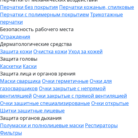
Перчатки без покрытия
Перчатки кожаные, спилковые
Перчатки с полимерным покрытием
Трикотажные
перчатки
Безопасность рабочего места
Ограждения
Дерматологические средства
Защита кожи
Очистка кожи
Уход за кожей
Защита головы
Каскетки
Каски
Защита лица и органов зрения
Маски сварщика
Очки герметичные
Очки для
газосварщиков
Очки закрытые с непрямой
вентиляцией
Очки закрытые с прямой вентиляцией
Очки защитные специализированые
Очки открытые
Щитки защитные лицевые
Защита органов дыхания
Полумаски и полнолицевые маски
Респираторы
Фильтры