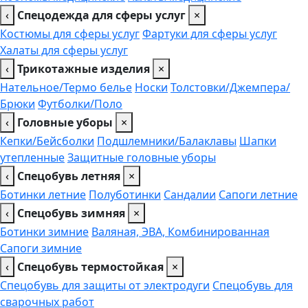
‹
Спецодежда для сферы услуг
×
Костюмы для сферы услуг
Фартуки для сферы услуг
Халаты для сферы услуг
‹
Трикотажные изделия
×
Нательное/Термо белье
Носки
Толстовки/Джемпера/
Брюки
Футболки/Поло
‹
Головные уборы
×
Кепки/Бейсболки
Подшлемники/Балаклавы
Шапки
утепленные
Защитные головные уборы
‹
Спецобувь летняя
×
Ботинки летние
Полуботинки
Сандалии
Сапоги летние
‹
Спецобувь зимняя
×
Ботинки зимние
Валяная, ЭВА, Комбинированная
Сапоги зимние
‹
Спецобувь термостойкая
×
Спецобувь для защиты от электродуги
Спецобувь для
сварочных работ