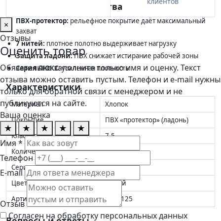
клиентов
Ключевые преимущества
ПВХ-протектор:
рельефное покрытие даёт максимальный
×
захват
Отзывы
7 нитей:
плотное полотно выдерживает нагрузку
Оценить товар
Защита ладони:
ПВХ снижает истирание рабочей зоны
Обязательно заполните только имя и оценку. Текст
Серия ЛЮКС:
усиленная плотность
отзыва можно оставить пустым. Телефон и e-mail нужны
Характеристики
только для обратной связи с менеджером и не
публикуются на сайте.
Материал
Хлопок
Ваша оценка
Покрытие
ПВХ «протектор» (ладонь)
★
★
★
★
★
Класс вязки
7,5
Имя *
Количество нитей
7
Телефон
Серия
ЛЮКС
E-mail
Цвет
Белый
Артикул
4001125
Отзыв
Согласен на обработку персональных данных
Вопросы и ответы