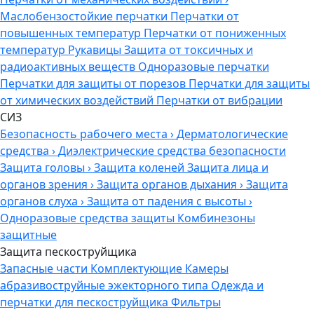
Маслобензостойкие перчатки
Перчатки от
повышенных температур
Перчатки от пониженных
температур
Рукавицы
Защита от токсичных и
радиоактивных веществ
Одноразовые перчатки
Перчатки для защиты от порезов
Перчатки для защиты
от химических воздействий
Перчатки от вибрации
СИЗ
Безопасность рабочего места
›
Дерматологические
средства
›
Диэлектрические средства безопасности
Защита головы
›
Защита коленей
Защита лица и
органов зрения
›
Защита органов дыхания
›
Защита
органов слуха
›
Защита от падения с высоты
›
Одноразовые средства защиты
Комбинезоны
защитные
Защита пескоструйщика
Запасные части
Комплектующие
Камеры
абразивоструйные эжекторного типа
Одежда и
перчатки для пескоструйщика
Фильтры