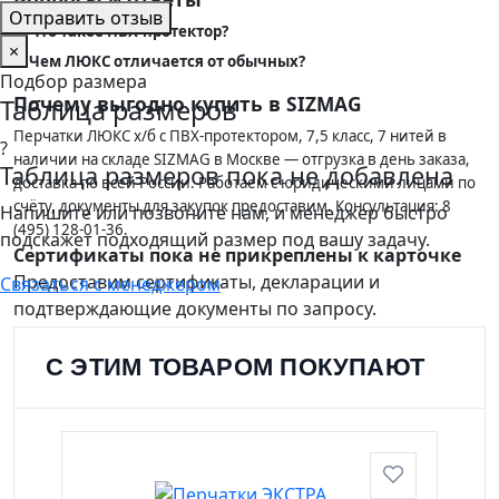
Отправить отзыв
Что такое ПВХ-протектор?
×
Чем ЛЮКС отличается от обычных?
Подбор размера
Почему выгодно купить в SIZMAG
Таблица размеров
Перчатки ЛЮКС х/б с ПВХ-протектором, 7,5 класс, 7 нитей в
?
наличии на складе SIZMAG в Москве — отгрузка в день заказа,
Таблица размеров пока не добавлена
доставка по всей России. Работаем с юридическими лицами по
счёту, документы для закупок предоставим. Консультация: 8
Напишите или позвоните нам, и менеджер быстро
(495) 128-01-36.
подскажет подходящий размер под вашу задачу.
Сертификаты пока не прикреплены к карточке
Предоставим сертификаты, декларации и
Связаться с менеджером
подтверждающие документы по запросу.
Доставка:
по Москве, регионам России и СНГ
транспортными компаниями.
С ЭТИМ ТОВАРОМ ПОКУПАЮТ
Самовывоз:
возможен со склада по согласованию с
менеджером.
Оплата:
безналичный расчет для юридических лиц,