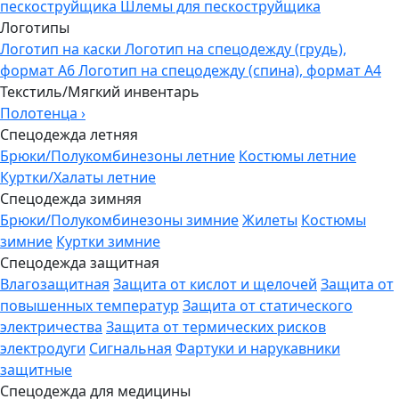
пескоструйщика
Шлемы для пескоструйщика
Логотипы
Логотип на каски
Логотип на спецодежду (грудь),
формат А6
Логотип на спецодежду (спина), формат А4
Текстиль/Мягкий инвентарь
Полотенца
›
Спецодежда летняя
Брюки/Полукомбинезоны летние
Костюмы летние
Куртки/Халаты летние
Спецодежда зимняя
Брюки/Полукомбинезоны зимние
Жилеты
Костюмы
зимние
Куртки зимние
Спецодежда защитная
Влагозащитная
Защита от кислот и щелочей
Защита от
повышенных температур
Защита от статического
электричества
Защита от термических рисков
электродуги
Сигнальная
Фартуки и нарукавники
защитные
Спецодежда для медицины