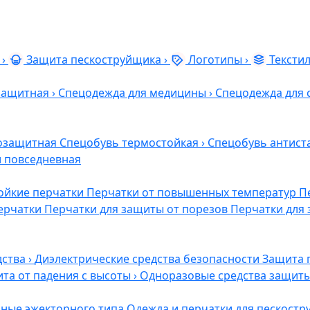
›
Защита пескоструйщика
›
Логотипы
›
Тексти
защитная
›
Спецодежда для медицины
›
Спецодежда для 
озащитная
Спецобувь термостойкая
›
Спецобувь антист
и повседневная
ойкие перчатки
Перчатки от повышенных температур
П
ерчатки
Перчатки для защиты от порезов
Перчатки для 
дства
›
Диэлектрические средства безопасности
Защита 
та от падения с высоты
›
Одноразовые средства защит
ные эжекторного типа
Одежда и перчатки для пескост