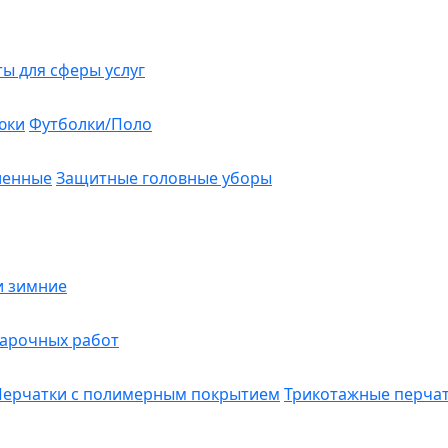
ты для сферы услуг
юки
Футболки/Поло
ленные
Защитные головные уборы
и зимние
варочных работ
Перчатки с полимерным покрытием
Трикотажные перча