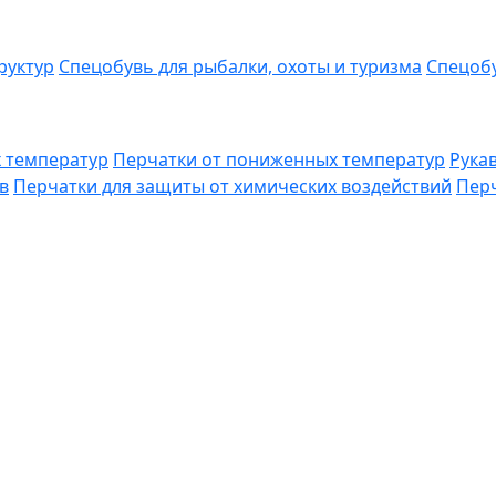
руктур
Спецобувь для рыбалки, охоты и туризма
Спецобу
 температур
Перчатки от пониженных температур
Рука
в
Перчатки для защиты от химических воздействий
Перч