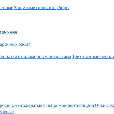
ленные
Защитные головные уборы
и зимние
варочных работ
Перчатки с полимерным покрытием
Трикотажные перча
щиков
Очки закрытые с непрямой вентиляцией
Очки зак
ицевые