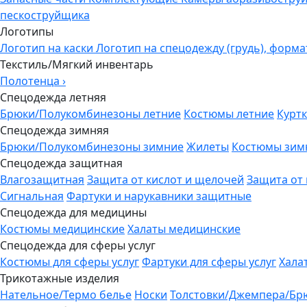
пескоструйщика
Логотипы
Логотип на каски
Логотип на спецодежду (грудь), форма
Текстиль/Мягкий инвентарь
Полотенца
›
Спецодежда летняя
Брюки/Полукомбинезоны летние
Костюмы летние
Куртк
Спецодежда зимняя
Брюки/Полукомбинезоны зимние
Жилеты
Костюмы зим
Спецодежда защитная
Влагозащитная
Защита от кислот и щелочей
Защита от
Сигнальная
Фартуки и нарукавники защитные
Спецодежда для медицины
Костюмы медицинские
Халаты медицинские
Спецодежда для сферы услуг
Костюмы для сферы услуг
Фартуки для сферы услуг
Хала
Трикотажные изделия
Нательное/Термо белье
Носки
Толстовки/Джемпера/Бр