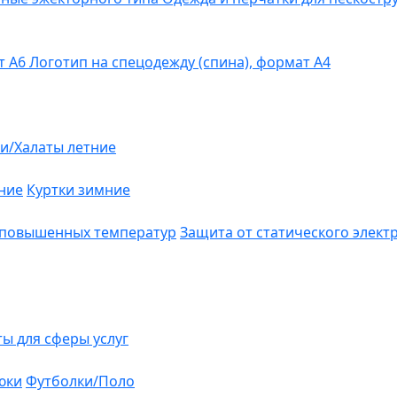
т А6
Логотип на спецодежду (спина), формат А4
и/Халаты летние
ние
Куртки зимние
 повышенных температур
Защита от статического элект
ты для сферы услуг
юки
Футболки/Поло