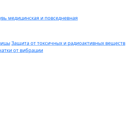
вь медицинская и повседневная
вицы
Защита от токсичных и радиоактивных веществ
атки от вибрации