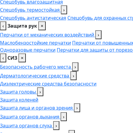
Спецобувь влагозащитная
Спецобувь термостойкая
›
Спецобувь антистатическая
Спецобувь для охранных ст
‹
Защита рук
×
Перчатки от механических воздействий
›
Маслобензостойкие перчатки
Перчатки от повышенных
Одноразовые перчатки
Перчатки для защиты от порезо
‹
СИЗ
×
Безопасность рабочего места
›
Дерматологические средства
›
Диэлектрические средства безопасности
Защита головы
›
Защита коленей
Защита лица и органов зрения
›
Защита органов дыхания
›
Защита органов слуха
›