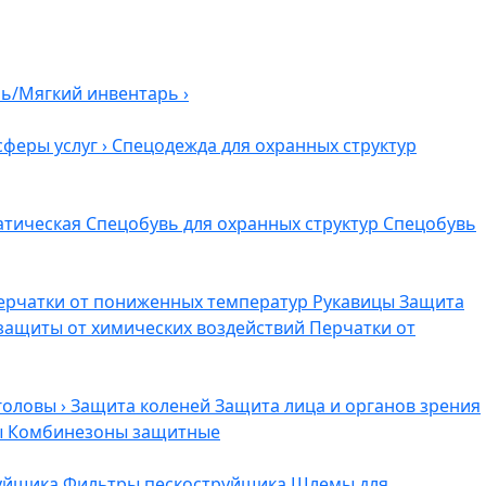
ль/Мягкий инвентарь
›
сферы услуг
›
Спецодежда для охранных структур
атическая
Спецобувь для охранных структур
Спецобувь
ерчатки от пониженных температур
Рукавицы
Защита
защиты от химических воздействий
Перчатки от
головы
›
Защита коленей
Защита лица и органов зрения
ы
Комбинезоны защитные
руйщика
Фильтры пескоструйщика
Шлемы для