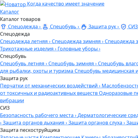
Когда качество имеет значение
Каталог
Каталог товаров
Спецодежда
›
Спецобувь
›
Защита рук
›
СИЗ
Спецодежда
Спецодежда летняя
›
Спецодежда зимняя
›
Спецодежда 
Трикотажные изделия
›
Головные уборы
›
Спецобувь
Спецобувь летняя
›
Спецобувь зимняя
›
Спецобувь влаг
для рыбалки, охоты и туризма
Спецобувь медицинская 
Защита рук
Перчатки от механических воздействий
›
Маслобензост
от токсичных и радиоактивных веществ
Одноразовые п
вибрации
СИЗ
Безопасность рабочего места
›
Дерматологические сре
›
Защита органов дыхания
›
Защита органов слуха
›
Защи
Защита пескоструйщика
Запасные части
Комплектующие
Камеры абразивоструй