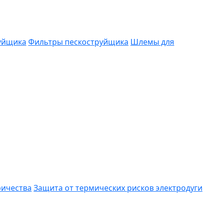
руйщика
Фильтры пескоструйщика
Шлемы для
ричества
Защита от термических рисков электродуги