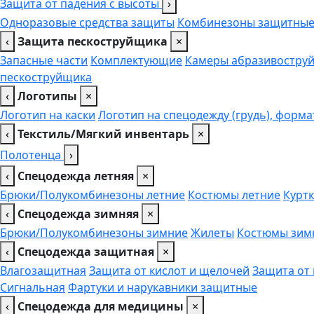
Защита от падения с высоты
›
Одноразовые средства защиты
Комбинезоны защитны
‹
Защита пескоструйщика
×
Запасные части
Комплектующие
Камеры абразивоструй
пескоструйщика
‹
Логотипы
×
Логотип на каски
Логотип на спецодежду (грудь), форма
‹
Текстиль/Мягкий инвентарь
×
Полотенца
›
‹
Спецодежда летняя
×
Брюки/Полукомбинезоны летние
Костюмы летние
Куртк
‹
Спецодежда зимняя
×
Брюки/Полукомбинезоны зимние
Жилеты
Костюмы зим
‹
Спецодежда защитная
×
Влагозащитная
Защита от кислот и щелочей
Защита от
Сигнальная
Фартуки и нарукавники защитные
‹
Спецодежда для медицины
×