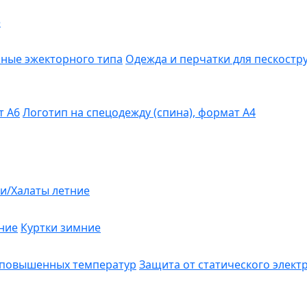
е
ные эжекторного типа
Одежда и перчатки для пескост
т А6
Логотип на спецодежду (спина), формат А4
и/Халаты летние
ние
Куртки зимние
 повышенных температур
Защита от статического элект