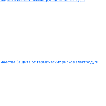
ричества
Защита от термических рисков электродуги