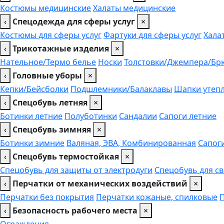
Костюмы медицинские
Халаты медицинские
‹
Спецодежда для сферы услуг
×
Костюмы для сферы услуг
Фартуки для сферы услуг
Хала
‹
Трикотажные изделия
×
Нательное/Термо белье
Носки
Толстовки/Джемпера/Бр
‹
Головные уборы
×
Кепки/Бейсболки
Подшлемники/Балаклавы
Шапки утеп
‹
Спецобувь летняя
×
Ботинки летние
Полуботинки
Сандалии
Сапоги летние
‹
Спецобувь зимняя
×
Ботинки зимние
Валяная, ЭВА, Комбинированная
Сапог
‹
Спецобувь термостойкая
×
Спецобувь для защиты от электродуги
Спецобувь для с
‹
Перчатки от механических воздействий
×
Перчатки без покрытия
Перчатки кожаные, спилковые
‹
Безопасность рабочего места
×