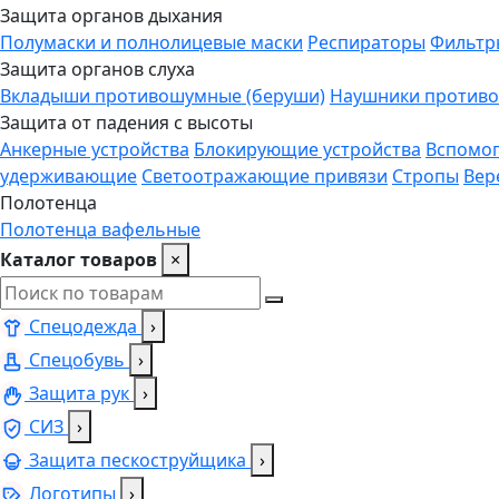
Защита органов дыхания
Полумаски и полнолицевые маски
Респираторы
Фильтр
Защита органов слуха
Вкладыши противошумные (беруши)
Наушники против
Защита от падения с высоты
Анкерные устройства
Блокирующие устройства
Вспомог
удерживающие
Светоотражающие привязи
Стропы
Вер
Полотенца
Полотенца вафельные
Каталог товаров
×
Спецодежда
›
Спецобувь
›
Защита рук
›
СИЗ
›
Защита пескоструйщика
›
Логотипы
›