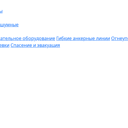
ы
ошумные
ательное оборудование
Гибкие анкерные линии
Огнеуп
евки
Спасение и эвакуация