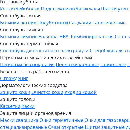
Головные уборы
Кепки/Бейсболки
Подшлемники/Балаклавы
Шапки утеп
Спецобувь летняя
Ботинки летние
Полуботинки
Сандалии
Сапоги летние
Спецобувь зимняя
Ботинки зимние
Валяная, ЭВА, Комбинированная
Сапог
Спецобувь термостойкая
Спецобувь для защиты от электродуги
Спецобувь для с
Перчатки от механических воздействий
Перчатки без покрытия
Перчатки кожаные, спилковые
Безопасность рабочего места
Ограждения
Дерматологические средства
Защита кожи
Очистка кожи
Уход за кожей
Защита головы
Каскетки
Каски
Защита лица и органов зрения
Маски сварщика
Очки герметичные
Очки для газосвар
специализированые
Очки открытые
Щитки защитные л