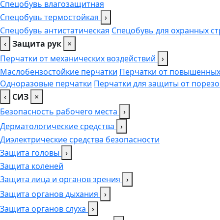
Спецобувь влагозащитная
Спецобувь термостойкая
›
Спецобувь антистатическая
Спецобувь для охранных ст
‹
Защита рук
×
Перчатки от механических воздействий
›
Маслобензостойкие перчатки
Перчатки от повышенных
Одноразовые перчатки
Перчатки для защиты от порезо
‹
СИЗ
×
Безопасность рабочего места
›
Дерматологические средства
›
Диэлектрические средства безопасности
Защита головы
›
Защита коленей
Защита лица и органов зрения
›
Защита органов дыхания
›
Защита органов слуха
›