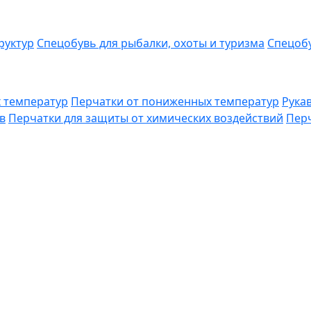
руктур
Спецобувь для рыбалки, охоты и туризма
Спецобу
 температур
Перчатки от пониженных температур
Рука
в
Перчатки для защиты от химических воздействий
Перч