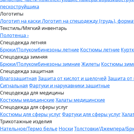
пескоструйщика
Логотипы
Логотип на каски
Логотип на спецодежду (грудь), форма
Текстиль/Мягкий инвентарь
Полотенца
›
Спецодежда летняя
Брюки/Полукомбинезоны летние
Костюмы летние
Куртк
Спецодежда зимняя
Брюки/Полукомбинезоны зимние
Жилеты
Костюмы зим
Спецодежда защитная
Влагозащитная
Защита от кислот и щелочей
Защита от
Сигнальная
Фартуки и нарукавники защитные
Спецодежда для медицины
Костюмы медицинские
Халаты медицинские
Спецодежда для сферы услуг
Костюмы для сферы услуг
Фартуки для сферы услуг
Хала
Трикотажные изделия
Нательное/Термо белье
Носки
Толстовки/Джемпера/Бр