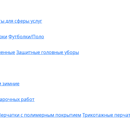
ты для сферы услуг
юки
Футболки/Поло
ленные
Защитные головные уборы
и зимние
варочных работ
Перчатки с полимерным покрытием
Трикотажные перча