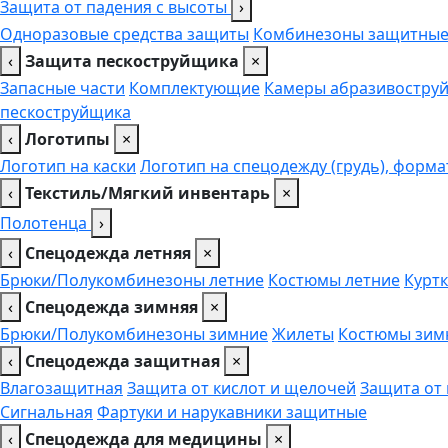
Защита от падения с высоты
›
Одноразовые средства защиты
Комбинезоны защитны
‹
Защита пескоструйщика
×
Запасные части
Комплектующие
Камеры абразивоструй
пескоструйщика
‹
Логотипы
×
Логотип на каски
Логотип на спецодежду (грудь), форма
‹
Текстиль/Мягкий инвентарь
×
Полотенца
›
‹
Спецодежда летняя
×
Брюки/Полукомбинезоны летние
Костюмы летние
Куртк
‹
Спецодежда зимняя
×
Брюки/Полукомбинезоны зимние
Жилеты
Костюмы зим
‹
Спецодежда защитная
×
Влагозащитная
Защита от кислот и щелочей
Защита от
Сигнальная
Фартуки и нарукавники защитные
‹
Спецодежда для медицины
×