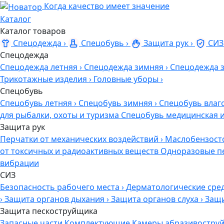
Когда качество имеет значение
Каталог
Каталог товаров
Спецодежда
›
Спецобувь
›
Защита рук
›
СИЗ
Спецодежда
Спецодежда летняя
›
Спецодежда зимняя
›
Спецодежда 
Трикотажные изделия
›
Головные уборы
›
Спецобувь
Спецобувь летняя
›
Спецобувь зимняя
›
Спецобувь влаг
для рыбалки, охоты и туризма
Спецобувь медицинская 
Защита рук
Перчатки от механических воздействий
›
Маслобензост
от токсичных и радиоактивных веществ
Одноразовые п
вибрации
СИЗ
Безопасность рабочего места
›
Дерматологические сре
›
Защита органов дыхания
›
Защита органов слуха
›
Защи
Защита пескоструйщика
Запасные части
Комплектующие
Камеры абразивоструй