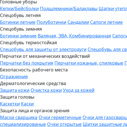
Головные уборы
Кепки/Бейсболки
Подшлемники/Балаклавы
Шапки утеп
Спецобувь летняя
Ботинки летние
Полуботинки
Сандалии
Сапоги летние
Спецобувь зимняя
Ботинки зимние
Валяная, ЭВА, Комбинированная
Сапог
Спецобувь термостойкая
Спецобувь для защиты от электродуги
Спецобувь для с
Перчатки от механических воздействий
Перчатки без покрытия
Перчатки кожаные, спилковые
Безопасность рабочего места
Ограждения
Дерматологические средства
Защита кожи
Очистка кожи
Уход за кожей
Защита головы
Каскетки
Каски
Защита лица и органов зрения
Маски сварщика
Очки герметичные
Очки для газосвар
специализированые
Очки открытые
Щитки защитные л