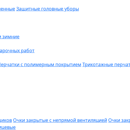
ленные
Защитные головные уборы
и зимние
варочных работ
Перчатки с полимерным покрытием
Трикотажные перча
щиков
Очки закрытые с непрямой вентиляцией
Очки зак
ицевые