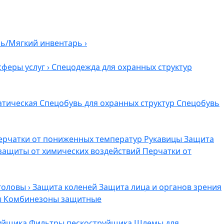
ль/Мягкий инвентарь
›
сферы услуг
›
Спецодежда для охранных структур
атическая
Спецобувь для охранных структур
Спецобувь
ерчатки от пониженных температур
Рукавицы
Защита
защиты от химических воздействий
Перчатки от
головы
›
Защита коленей
Защита лица и органов зрения
ы
Комбинезоны защитные
руйщика
Фильтры пескоструйщика
Шлемы для