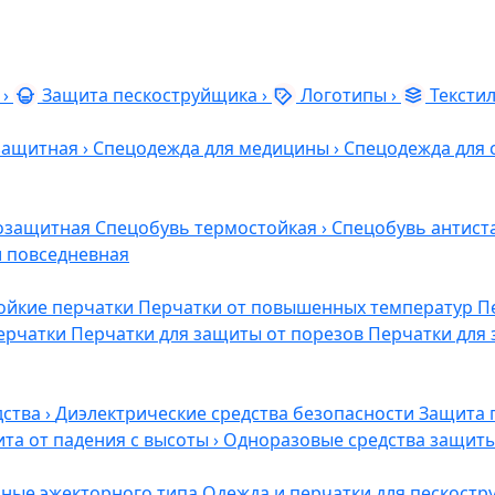
›
Защита пескоструйщика
›
Логотипы
›
Тексти
защитная
›
Спецодежда для медицины
›
Спецодежда для 
озащитная
Спецобувь термостойкая
›
Спецобувь антист
и повседневная
ойкие перчатки
Перчатки от повышенных температур
П
ерчатки
Перчатки для защиты от порезов
Перчатки для 
дства
›
Диэлектрические средства безопасности
Защита 
та от падения с высоты
›
Одноразовые средства защит
ные эжекторного типа
Одежда и перчатки для пескост