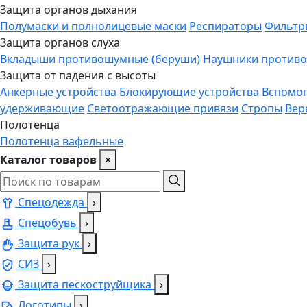
Защита органов дыхания
Полумаски и полнолицевые маски
Респираторы
Фильтр
Защита органов слуха
Вкладыши противошумные (беруши)
Наушники против
Защита от падения с высоты
Анкерные устройства
Блокирующие устройства
Вспомог
удерживающие
Светоотражающие привязи
Стропы
Вер
Полотенца
Полотенца вафельные
Каталог товаров
×
Спецодежда
›
Спецобувь
›
Защита рук
›
СИЗ
›
Защита пескоструйщика
›
Логотипы
›