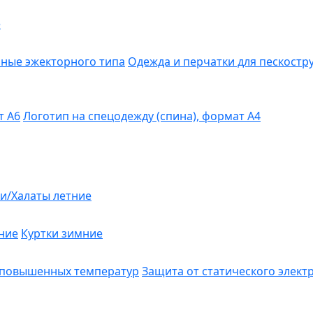
е
ные эжекторного типа
Одежда и перчатки для пескост
т А6
Логотип на спецодежду (спина), формат А4
и/Халаты летние
ние
Куртки зимние
 повышенных температур
Защита от статического элект