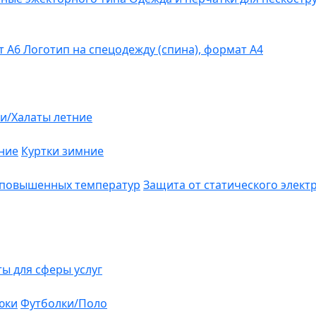
т А6
Логотип на спецодежду (спина), формат А4
и/Халаты летние
ние
Куртки зимние
 повышенных температур
Защита от статического элект
ты для сферы услуг
юки
Футболки/Поло