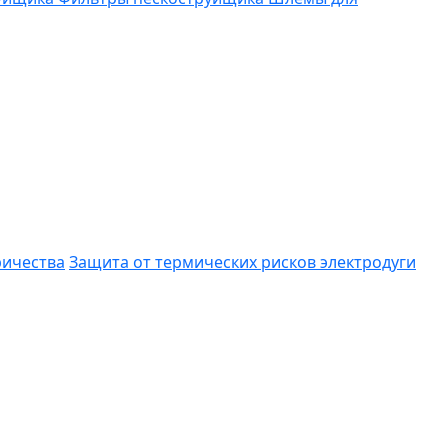
ричества
Защита от термических рисков электродуги