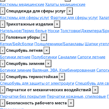
Костюмы медицинские
Халаты медицинские
‹
Спецодежда для сферы услуг
×
Костюмы для сферы услуг
Фартуки для сферы услуг
Хала
‹
Трикотажные изделия
×
Нательное/Термо белье
Носки
Толстовки/Джемпера/Бр
‹
Головные уборы
×
Кепки/Бейсболки
Подшлемники/Балаклавы
Шапки утеп
‹
Спецобувь летняя
×
Ботинки летние
Полуботинки
Сандалии
Сапоги летние
‹
Спецобувь зимняя
×
Ботинки зимние
Валяная, ЭВА, Комбинированная
Сапог
‹
Спецобувь термостойкая
×
Спецобувь для защиты от электродуги
Спецобувь для с
‹
Перчатки от механических воздействий
×
Перчатки без покрытия
Перчатки кожаные, спилковые
‹
Безопасность рабочего места
×