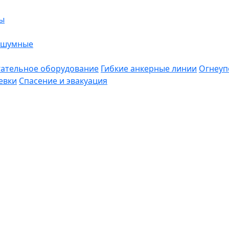
ы
ошумные
ательное оборудование
Гибкие анкерные линии
Огнеуп
евки
Спасение и эвакуация