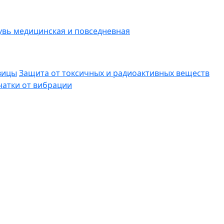
вь медицинская и повседневная
вицы
Защита от токсичных и радиоактивных веществ
атки от вибрации