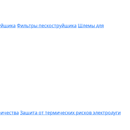
руйщика
Фильтры пескоструйщика
Шлемы для
ричества
Защита от термических рисков электродуги