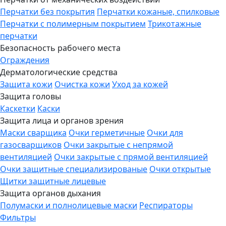
Перчатки без покрытия
Перчатки кожаные, спилковые
Перчатки с полимерным покрытием
Трикотажные
перчатки
Безопасность рабочего места
Ограждения
Дерматологические средства
Защита кожи
Очистка кожи
Уход за кожей
Защита головы
Каскетки
Каски
Защита лица и органов зрения
Маски сварщика
Очки герметичные
Очки для
газосварщиков
Очки закрытые с непрямой
вентиляцией
Очки закрытые с прямой вентиляцией
Очки защитные специализированые
Очки открытые
Щитки защитные лицевые
Защита органов дыхания
Полумаски и полнолицевые маски
Респираторы
Фильтры