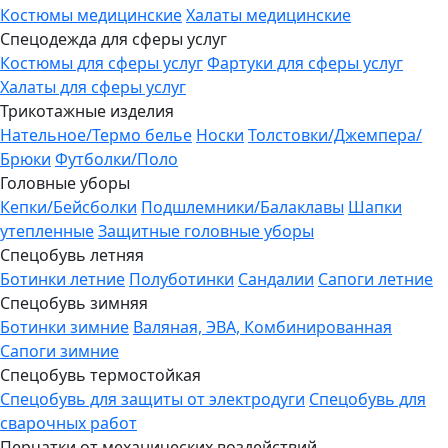
Костюмы медицинские
Халаты медицинские
Спецодежда для сферы услуг
Костюмы для сферы услуг
Фартуки для сферы услуг
Халаты для сферы услуг
Трикотажные изделия
Нательное/Термо белье
Носки
Толстовки/Джемпера/
Брюки
Футболки/Поло
Головные уборы
Кепки/Бейсболки
Подшлемники/Балаклавы
Шапки
утепленные
Защитные головные уборы
Спецобувь летняя
Ботинки летние
Полуботинки
Сандалии
Сапоги летние
Спецобувь зимняя
Ботинки зимние
Валяная, ЭВА, Комбинированная
Сапоги зимние
Спецобувь термостойкая
Спецобувь для защиты от электродуги
Спецобувь для
сварочных работ
Перчатки от механических воздействий