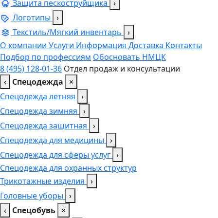
Защита пескоструйщика
›
Логотипы
›
Текстиль/Мягкий инвентарь
›
О компании
Услуги
Информация
Доставка
Контакты
Подбор по профессиям
Обосновать НМЦК
8 (495) 128-01-36
Отдел продаж и консультации
‹
Спецодежда
×
Спецодежда летняя
›
Спецодежда зимняя
›
Спецодежда защитная
›
Спецодежда для медицины
›
Спецодежда для сферы услуг
›
Спецодежда для охранных структур
Трикотажные изделия
›
Головные уборы
›
‹
Спецобувь
×