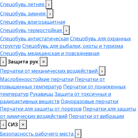
Спецобувь летняя
›
Спецобувь зимняя
›
Спецобувь влагозащитная
Спецобувь термостойкая
›
Спецобувь антистатическая
Спецобувь для охранных
структур
Спецобувь для рыбалки, охоты и туризма
Спецобувь медицинская и повседневная
‹
Защита рук
×
Перчатки от механических воздействий
›
Маслобензостойкие перчатки
Перчатки от
повышенных температур
Перчатки от пониженных
температур
Рукавицы
Защита от токсичных и
радиоактивных веществ
Одноразовые перчатки
Перчатки для защиты от порезов
Перчатки для защиты
от химических воздействий
Перчатки от вибрации
‹
СИЗ
×
Безопасность рабочего места
›