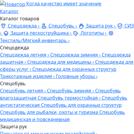
Когда качество имеет значение
Каталог
Каталог товаров
Спецодежда
›
Спецобувь
›
Защита рук
›
СИЗ
›
Защита пескоструйщика
›
Логотипы
›
Текстиль/Мягкий инвентарь
›
Спецодежда
Спецодежда летняя
›
Спецодежда зимняя
›
Спецодежда
защитная
›
Спецодежда для медицины
›
Спецодежда для
сферы услуг
›
Спецодежда для охранных структур
Трикотажные изделия
›
Головные уборы
›
Спецобувь
Спецобувь летняя
›
Спецобувь зимняя
›
Спецобувь
влагозащитная
Спецобувь термостойкая
›
Спецобувь
антистатическая
Спецобувь для охранных структур
Спецобувь для рыбалки, охоты и туризма
Спецобувь
медицинская и повседневная
Защита рук
Перчатки от механических воздействий
›