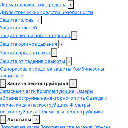
Дерматологические средства
›
Диэлектрические средства безопасности
Защита головы
›
Защита коленей
Защита лица и органов зрения
›
Защита органов дыхания
›
Защита органов слуха
›
Защита от падения с высоты
›
Одноразовые средства защиты
Комбинезоны
защитные
‹
Защита пескоструйщика
×
Запасные части
Комплектующие
Камеры
абразивоструйные эжекторного типа
Одежда и
перчатки для пескоструйщика
Фильтры
пескоструйщика
Шлемы для пескоструйщика
‹
Логотипы
×
Логотип на каски
Логотип на спецодежду (грудь),