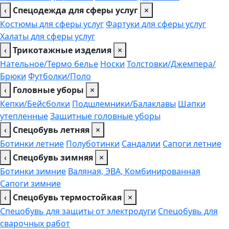
‹
Спецодежда для сферы услуг
×
Костюмы для сферы услуг
Фартуки для сферы услуг
Халаты для сферы услуг
‹
Трикотажные изделия
×
Нательное/Термо белье
Носки
Толстовки/Джемпера/
Брюки
Футболки/Поло
‹
Головные уборы
×
Кепки/Бейсболки
Подшлемники/Балаклавы
Шапки
утепленные
Защитные головные уборы
‹
Спецобувь летняя
×
Ботинки летние
Полуботинки
Сандалии
Сапоги летние
‹
Спецобувь зимняя
×
Ботинки зимние
Валяная, ЭВА, Комбинированная
Сапоги зимние
‹
Спецобувь термостойкая
×
Спецобувь для защиты от электродуги
Спецобувь для
сварочных работ