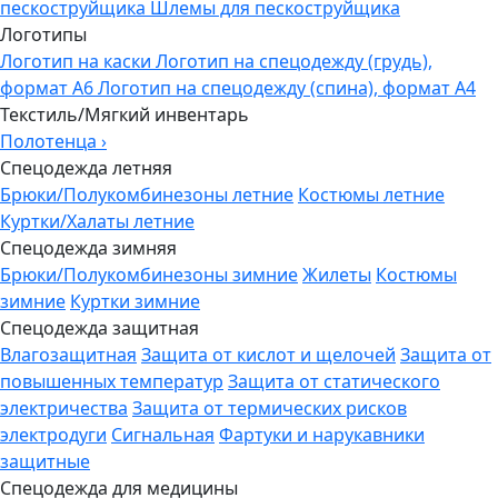
пескоструйщика
Шлемы для пескоструйщика
Логотипы
Логотип на каски
Логотип на спецодежду (грудь),
формат А6
Логотип на спецодежду (спина), формат А4
Текстиль/Мягкий инвентарь
Полотенца
›
Спецодежда летняя
Брюки/Полукомбинезоны летние
Костюмы летние
Куртки/Халаты летние
Спецодежда зимняя
Брюки/Полукомбинезоны зимние
Жилеты
Костюмы
зимние
Куртки зимние
Спецодежда защитная
Влагозащитная
Защита от кислот и щелочей
Защита от
повышенных температур
Защита от статического
электричества
Защита от термических рисков
электродуги
Сигнальная
Фартуки и нарукавники
защитные
Спецодежда для медицины