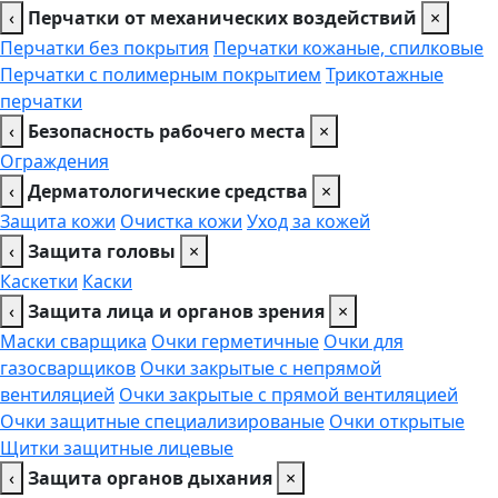
‹
Перчатки от механических воздействий
×
Перчатки без покрытия
Перчатки кожаные, спилковые
Перчатки с полимерным покрытием
Трикотажные
перчатки
‹
Безопасность рабочего места
×
Ограждения
‹
Дерматологические средства
×
Защита кожи
Очистка кожи
Уход за кожей
‹
Защита головы
×
Каскетки
Каски
‹
Защита лица и органов зрения
×
Маски сварщика
Очки герметичные
Очки для
газосварщиков
Очки закрытые с непрямой
вентиляцией
Очки закрытые с прямой вентиляцией
Очки защитные специализированые
Очки открытые
Щитки защитные лицевые
‹
Защита органов дыхания
×