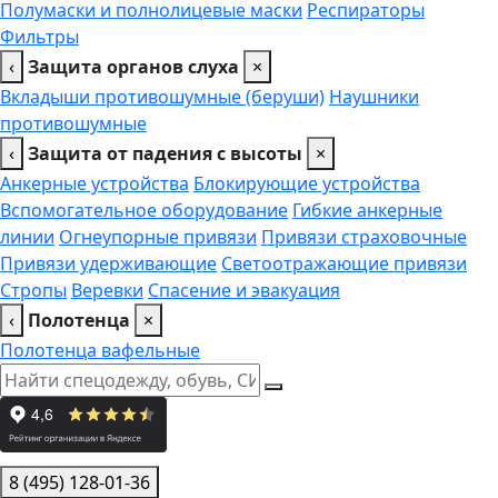
Полумаски и полнолицевые маски
Респираторы
Фильтры
‹
Защита органов слуха
×
Вкладыши противошумные (беруши)
Наушники
противошумные
‹
Защита от падения с высоты
×
Анкерные устройства
Блокирующие устройства
Вспомогательное оборудование
Гибкие анкерные
линии
Огнеупорные привязи
Привязи страховочные
Привязи удерживающие
Светоотражающие привязи
Стропы
Веревки
Спасение и эвакуация
‹
Полотенца
×
Полотенца вафельные
8 (495) 128-01-36