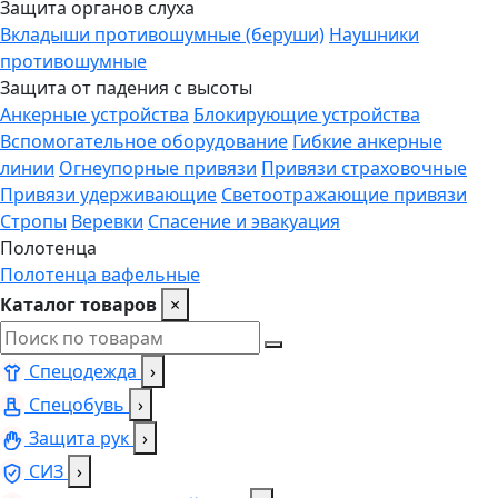
Защита органов слуха
Вкладыши противошумные (беруши)
Наушники
противошумные
Защита от падения с высоты
Анкерные устройства
Блокирующие устройства
Вспомогательное оборудование
Гибкие анкерные
линии
Огнеупорные привязи
Привязи страховочные
Привязи удерживающие
Светоотражающие привязи
Стропы
Веревки
Спасение и эвакуация
Полотенца
Полотенца вафельные
Каталог товаров
×
Спецодежда
›
Спецобувь
›
Защита рук
›
СИЗ
›