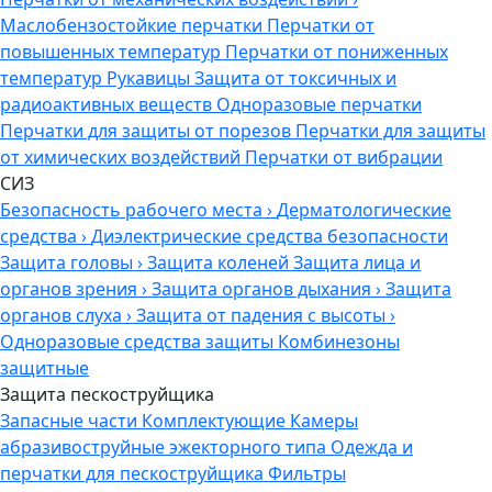
Маслобензостойкие перчатки
Перчатки от
повышенных температур
Перчатки от пониженных
температур
Рукавицы
Защита от токсичных и
радиоактивных веществ
Одноразовые перчатки
Перчатки для защиты от порезов
Перчатки для защиты
от химических воздействий
Перчатки от вибрации
СИЗ
Безопасность рабочего места
›
Дерматологические
средства
›
Диэлектрические средства безопасности
Защита головы
›
Защита коленей
Защита лица и
органов зрения
›
Защита органов дыхания
›
Защита
органов слуха
›
Защита от падения с высоты
›
Одноразовые средства защиты
Комбинезоны
защитные
Защита пескоструйщика
Запасные части
Комплектующие
Камеры
абразивоструйные эжекторного типа
Одежда и
перчатки для пескоструйщика
Фильтры