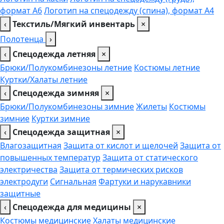
формат А6
Логотип на спецодежду (спина), формат А4
‹
Текстиль/Мягкий инвентарь
×
Полотенца
›
‹
Спецодежда летняя
×
Брюки/Полукомбинезоны летние
Костюмы летние
Куртки/Халаты летние
‹
Спецодежда зимняя
×
Брюки/Полукомбинезоны зимние
Жилеты
Костюмы
зимние
Куртки зимние
‹
Спецодежда защитная
×
Влагозащитная
Защита от кислот и щелочей
Защита от
повышенных температур
Защита от статического
электричества
Защита от термических рисков
электродуги
Сигнальная
Фартуки и нарукавники
защитные
‹
Спецодежда для медицины
×
Костюмы медицинские
Халаты медицинские