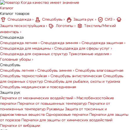
Когда качество имеет значение
Каталог
Каталог товаров
Спецодежда
›
Спецобувь
›
Защита рук
›
СИЗ
›
Защита пескоструйщика
›
Логотипы
›
Текстиль/Мягкий
инвентарь
›
Спецодежда
Спецодежда летняя
›
Спецодежда зимняя
›
Спецодежда защитная
›
Спецодежда для медицины
›
Спецодежда для сферы услуг
›
Спецодежда для охранных структур
Трикотажные изделия
›
Головные уборы
›
Спецобувь
Спецобувь летняя
›
Спецобувь зимняя
›
Спецобувь влагозащитная
Спецобувь термостойкая
›
Спецобувь антистатическая
Спецобувь
для охранных структур
Спецобувь для рыбалки, охоты и туризма
Спецобувь медицинская и повседневная
Защита рук
Перчатки от механических воздействий
›
Маслобензостойкие
перчатки
Перчатки от повышенных температур
Перчатки от
пониженных температур
Рукавицы
Защита от токсичных и
радиоактивных веществ
Одноразовые перчатки
Перчатки для защиты
от порезов
Перчатки для защиты от химических воздействий
Перчатки от вибрации