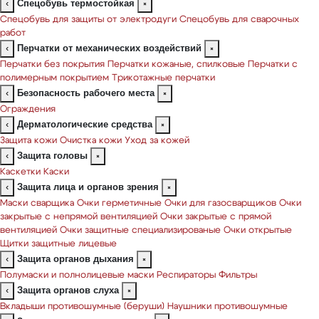
Спецобувь термостойкая
‹
×
Спецобувь для защиты от электродуги
Спецобувь для сварочных
работ
Перчатки от механических воздействий
‹
×
Перчатки без покрытия
Перчатки кожаные, спилковые
Перчатки с
полимерным покрытием
Трикотажные перчатки
Безопасность рабочего места
‹
×
Ограждения
Дерматологические средства
‹
×
Защита кожи
Очистка кожи
Уход за кожей
Защита головы
‹
×
Каскетки
Каски
Защита лица и органов зрения
‹
×
Маски сварщика
Очки герметичные
Очки для газосварщиков
Очки
закрытые с непрямой вентиляцией
Очки закрытые с прямой
вентиляцией
Очки защитные специализированые
Очки открытые
Щитки защитные лицевые
Защита органов дыхания
‹
×
Полумаски и полнолицевые маски
Респираторы
Фильтры
Защита органов слуха
‹
×
Вкладыши противошумные (беруши)
Наушники противошумные