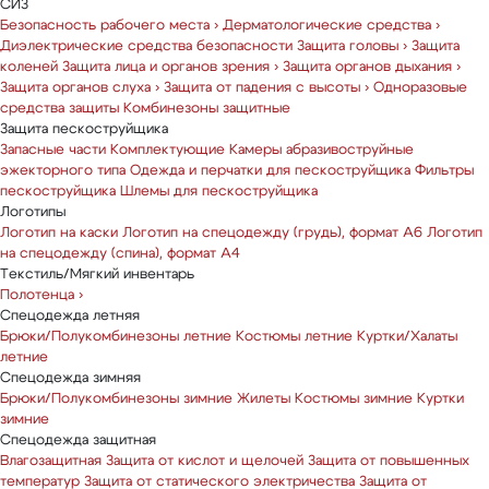
СИЗ
Безопасность рабочего места
›
Дерматологические средства
›
Диэлектрические средства безопасности
Защита головы
›
Защита
коленей
Защита лица и органов зрения
›
Защита органов дыхания
›
Защита органов слуха
›
Защита от падения с высоты
›
Одноразовые
средства защиты
Комбинезоны защитные
Защита пескоструйщика
Запасные части
Комплектующие
Камеры абразивоструйные
эжекторного типа
Одежда и перчатки для пескоструйщика
Фильтры
пескоструйщика
Шлемы для пескоструйщика
Логотипы
Логотип на каски
Логотип на спецодежду (грудь), формат А6
Логотип
на спецодежду (спина), формат А4
Текстиль/Мягкий инвентарь
Полотенца
›
Спецодежда летняя
Брюки/Полукомбинезоны летние
Костюмы летние
Куртки/Халаты
летние
Спецодежда зимняя
Брюки/Полукомбинезоны зимние
Жилеты
Костюмы зимние
Куртки
зимние
Спецодежда защитная
Влагозащитная
Защита от кислот и щелочей
Защита от повышенных
температур
Защита от статического электричества
Защита от