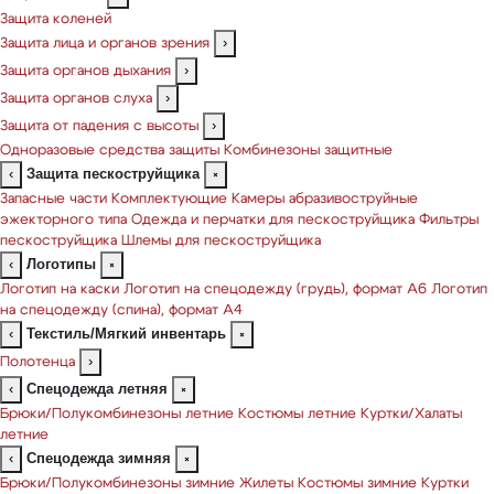
Защита коленей
Защита лица и органов зрения
›
Защита органов дыхания
›
Защита органов слуха
›
Защита от падения с высоты
›
Одноразовые средства защиты
Комбинезоны защитные
Защита пескоструйщика
‹
×
Запасные части
Комплектующие
Камеры абразивоструйные
эжекторного типа
Одежда и перчатки для пескоструйщика
Фильтры
пескоструйщика
Шлемы для пескоструйщика
Логотипы
‹
×
Логотип на каски
Логотип на спецодежду (грудь), формат А6
Логотип
на спецодежду (спина), формат А4
Текстиль/Мягкий инвентарь
‹
×
Полотенца
›
Спецодежда летняя
‹
×
Брюки/Полукомбинезоны летние
Костюмы летние
Куртки/Халаты
летние
Спецодежда зимняя
‹
×
Брюки/Полукомбинезоны зимние
Жилеты
Костюмы зимние
Куртки