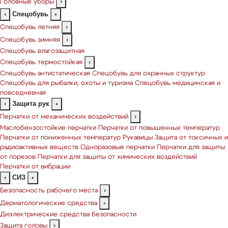
Головные уборы
›
Спецобувь
‹
×
Спецобувь летняя
›
Спецобувь зимняя
›
Спецобувь влагозащитная
Спецобувь термостойкая
›
Спецобувь антистатическая
Спецобувь для охранных структур
Спецобувь для рыбалки, охоты и туризма
Спецобувь медицинская и
повседневная
Защита рук
‹
×
Перчатки от механических воздействий
›
Маслобензостойкие перчатки
Перчатки от повышенных температур
Перчатки от пониженных температур
Рукавицы
Защита от токсичных и
радиоактивных веществ
Одноразовые перчатки
Перчатки для защиты
от порезов
Перчатки для защиты от химических воздействий
Перчатки от вибрации
СИЗ
‹
×
Безопасность рабочего места
›
Дерматологические средства
›
Диэлектрические средства безопасности
Защита головы
›