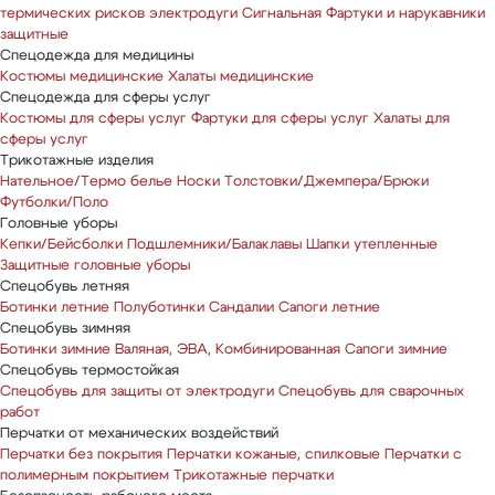
термических рисков электродуги
Сигнальная
Фартуки и нарукавники
защитные
Спецодежда для медицины
Костюмы медицинские
Халаты медицинские
Спецодежда для сферы услуг
Костюмы для сферы услуг
Фартуки для сферы услуг
Халаты для
сферы услуг
Трикотажные изделия
Нательное/Термо белье
Носки
Толстовки/Джемпера/Брюки
Футболки/Поло
Головные уборы
Кепки/Бейсболки
Подшлемники/Балаклавы
Шапки утепленные
Защитные головные уборы
Спецобувь летняя
Ботинки летние
Полуботинки
Сандалии
Сапоги летние
Спецобувь зимняя
Ботинки зимние
Валяная, ЭВА, Комбинированная
Сапоги зимние
Спецобувь термостойкая
Спецобувь для защиты от электродуги
Спецобувь для сварочных
работ
Перчатки от механических воздействий
Перчатки без покрытия
Перчатки кожаные, спилковые
Перчатки с
полимерным покрытием
Трикотажные перчатки