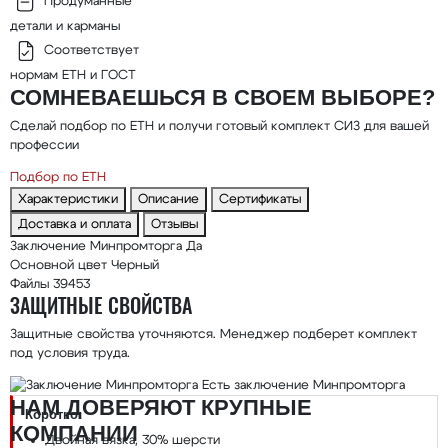
Продуманные
детали и карманы
Соответствует
нормам ЕТН и ГОСТ
СОМНЕВАЕШЬСЯ В СВОЕМ ВЫБОРЕ?
Сделай подбор по ЕТН и получи готовый комплект СИЗ для вашей
профессии
Подбор по ЕТН
Характеристики
Описание
Сертификаты
Доставка и оплата
Отзывы
Заключение Минпромторга
Да
Основной цвет
Черный
Файлы
39453
ЗАЩИТНЫЕ СВОЙСТВА
Защитные свойства уточняются. Менеджер подберет комплект
под условия труда.
Есть заключение Минпромторга
НАМ ДОВЕРЯЮТ КРУПНЫЕ
Коротко:
КОМПАНИИ
Двойная вязка, 30% шерсти