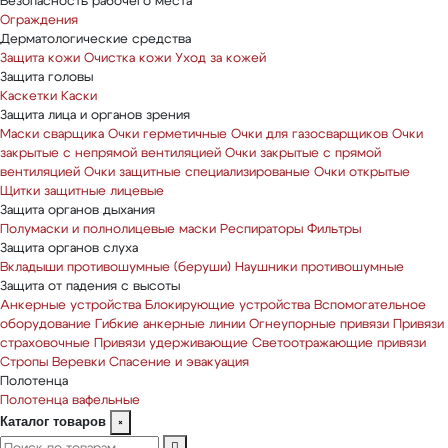
Безопасность рабочего места
Ограждения
Дерматологические средства
Защита кожи
Очистка кожи
Уход за кожей
Защита головы
Каскетки
Каски
Защита лица и органов зрения
Маски сварщика
Очки герметичные
Очки для газосварщиков
Очки
закрытые с непрямой вентиляцией
Очки закрытые с прямой
вентиляцией
Очки защитные специализированые
Очки открытые
Щитки защитные лицевые
Защита органов дыхания
Полумаски и полнолицевые маски
Респираторы
Фильтры
Защита органов слуха
Вкладыши противошумные (беруши)
Наушники противошумные
Защита от падения с высоты
Анкерные устройства
Блокирующие устройства
Вспомогательное
оборудование
Гибкие анкерные линии
Огнеупорные привязи
Привязи
страховочные
Привязи удерживающие
Светоотражающие привязи
Стропы
Веревки
Спасение и эвакуация
Полотенца
Полотенца вафельные
Каталог товаров
×