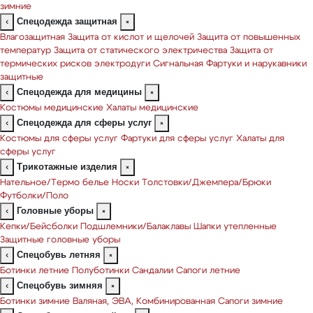
зимние
Спецодежда защитная
‹
×
Влагозащитная
Защита от кислот и щелочей
Защита от повышенных
температур
Защита от статического электричества
Защита от
термических рисков электродуги
Сигнальная
Фартуки и нарукавники
защитные
Спецодежда для медицины
‹
×
Костюмы медицинские
Халаты медицинские
Спецодежда для сферы услуг
‹
×
Костюмы для сферы услуг
Фартуки для сферы услуг
Халаты для
сферы услуг
Трикотажные изделия
‹
×
Нательное/Термо белье
Носки
Толстовки/Джемпера/Брюки
Футболки/Поло
Головные уборы
‹
×
Кепки/Бейсболки
Подшлемники/Балаклавы
Шапки утепленные
Защитные головные уборы
Спецобувь летняя
‹
×
Ботинки летние
Полуботинки
Сандалии
Сапоги летние
Спецобувь зимняя
‹
×
Ботинки зимние
Валяная, ЭВА, Комбинированная
Сапоги зимние