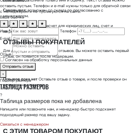
Обязательно заполните только имя и оценку. Текст отзыва можно
компаниями.
оставить пустым. Телефон и e-mail нужны только для обратной связи
Самовывоз:
возможен со склада по согласованию с
с менеджером и не публикуются на сайте.
менеджером.
Ваша оценка
★
★
★
★
★
Оплата:
безналичный расчет для юридических лиц, счет и
Имя *
Телефон
закрывающие документы.
E-mail
ОТЗЫВЫ ПОКУПАТЕЛЕЙ
Для данного товара пока нет отзывов. Вы можете оставить первый
Отзыв
отзыв, он появится после модерации.
Согласен на обработку персональных данных
Отправить отзыв
Оценить товар
★
×
Отзывов пока нет
Оставьте отзыв о товаре, и после проверки он
Подбор размера
ТАБЛИЦА РАЗМЕРОВ
появится на странице.
?
Таблица размеров пока не добавлена
Напишите или позвоните нам, и менеджер быстро подскажет
подходящий размер под вашу задачу.
Связаться с менеджером
С ЭТИМ ТОВАРОМ ПОКУПАЮТ