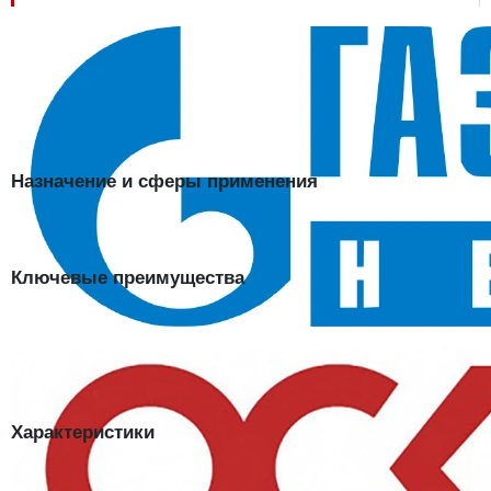
Усиленная теплоизоляция
Заключение Минпромторга получено
Перчатки шерстяные двойной вязки (30%), черный
— Шерстяные
перчатки двойной вязки с 30% шерсти. Двойное плотное полотно
удваивает теплоизоляцию для холодной погоды.
Назначение и сферы применения
Подойдут для длительных работ на морозе — на складах-
холодильниках, стройке, в транспортных и коммунальных службах.
Ключевые преимущества
Двойная вязка:
двойной слой полотна усиливает защиту от
холода
30% шерсти:
натуральное волокно долго удерживает тепло
Плотная манжета:
не пропускает холодный воздух к запястью
Характеристики
Шерстяная пряжа (30% шерсти),
Материал