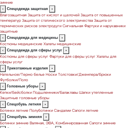
зимние
Спецодежда защитная
‹
×
Влагозащитная
Защита от кислот и щелочей
Защита от повышенных
температур
Защита от статического электричества
Защита от
термических рисков электродуги
Сигнальная
Фартуки и нарукавники
защитные
Спецодежда для медицины
‹
×
Костюмы медицинские
Халаты медицинские
Спецодежда для сферы услуг
‹
×
Костюмы для сферы услуг
Фартуки для сферы услуг
Халаты для
сферы услуг
Трикотажные изделия
‹
×
Нательное/Термо белье
Носки
Толстовки/Джемпера/Брюки
Футболки/Поло
Головные уборы
‹
×
Кепки/Бейсболки
Подшлемники/Балаклавы
Шапки утепленные
Защитные головные уборы
Спецобувь летняя
‹
×
Ботинки летние
Полуботинки
Сандалии
Сапоги летние
Спецобувь зимняя
‹
×
Ботинки зимние
Валяная, ЭВА, Комбинированная
Сапоги зимние