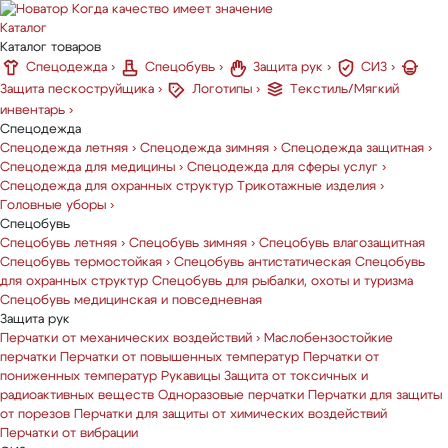
Когда качество имеет значение
Каталог
Каталог товаров
Спецодежда
›
Спецобувь
›
Защита рук
›
СИЗ
›
Защита пескоструйщика
›
Логотипы
›
Текстиль/Мягкий
инвентарь
›
Спецодежда
Спецодежда летняя
›
Спецодежда зимняя
›
Спецодежда защитная
›
Спецодежда для медицины
›
Спецодежда для сферы услуг
›
Спецодежда для охранных структур
Трикотажные изделия
›
Головные уборы
›
Спецобувь
Спецобувь летняя
›
Спецобувь зимняя
›
Спецобувь влагозащитная
Спецобувь термостойкая
›
Спецобувь антистатическая
Спецобувь
для охранных структур
Спецобувь для рыбалки, охоты и туризма
Спецобувь медицинская и повседневная
Защита рук
Перчатки от механических воздействий
›
Маслобензостойкие
перчатки
Перчатки от повышенных температур
Перчатки от
пониженных температур
Рукавицы
Защита от токсичных и
радиоактивных веществ
Одноразовые перчатки
Перчатки для защиты
от порезов
Перчатки для защиты от химических воздействий
Перчатки от вибрации