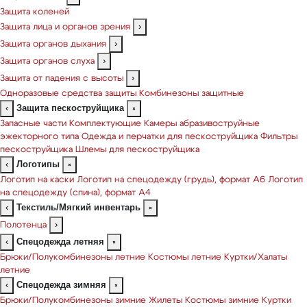
Защита коленей
Защита лица и органов зрения
›
Защита органов дыхания
›
Защита органов слуха
›
Защита от падения с высоты
›
Одноразовые средства защиты
Комбинезоны защитные
Защита пескоструйщика
‹
×
Запасные части
Комплектующие
Камеры абразивоструйные
эжекторного типа
Одежда и перчатки для пескоструйщика
Фильтры
пескоструйщика
Шлемы для пескоструйщика
Логотипы
‹
×
Логотип на каски
Логотип на спецодежду (грудь), формат А6
Логотип
на спецодежду (спина), формат А4
Текстиль/Мягкий инвентарь
‹
×
Полотенца
›
Спецодежда летняя
‹
×
Брюки/Полукомбинезоны летние
Костюмы летние
Куртки/Халаты
летние
Спецодежда зимняя
‹
×
Брюки/Полукомбинезоны зимние
Жилеты
Костюмы зимние
Куртки