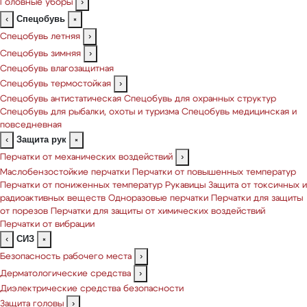
Головные уборы
›
Спецобувь
‹
×
Спецобувь летняя
›
Спецобувь зимняя
›
Спецобувь влагозащитная
Спецобувь термостойкая
›
Спецобувь антистатическая
Спецобувь для охранных структур
Спецобувь для рыбалки, охоты и туризма
Спецобувь медицинская и
повседневная
Защита рук
‹
×
Перчатки от механических воздействий
›
Маслобензостойкие перчатки
Перчатки от повышенных температур
Перчатки от пониженных температур
Рукавицы
Защита от токсичных и
радиоактивных веществ
Одноразовые перчатки
Перчатки для защиты
от порезов
Перчатки для защиты от химических воздействий
Перчатки от вибрации
СИЗ
‹
×
Безопасность рабочего места
›
Дерматологические средства
›
Диэлектрические средства безопасности
Защита головы
›