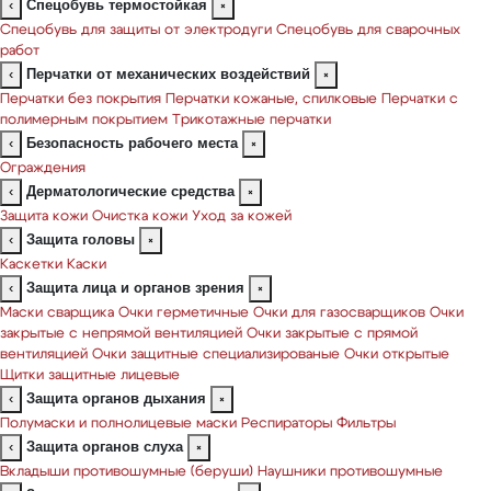
Спецобувь термостойкая
‹
×
Спецобувь для защиты от электродуги
Спецобувь для сварочных
работ
Перчатки от механических воздействий
‹
×
Перчатки без покрытия
Перчатки кожаные, спилковые
Перчатки с
полимерным покрытием
Трикотажные перчатки
Безопасность рабочего места
‹
×
Ограждения
Дерматологические средства
‹
×
Защита кожи
Очистка кожи
Уход за кожей
Защита головы
‹
×
Каскетки
Каски
Защита лица и органов зрения
‹
×
Маски сварщика
Очки герметичные
Очки для газосварщиков
Очки
закрытые с непрямой вентиляцией
Очки закрытые с прямой
вентиляцией
Очки защитные специализированые
Очки открытые
Щитки защитные лицевые
Защита органов дыхания
‹
×
Полумаски и полнолицевые маски
Респираторы
Фильтры
Защита органов слуха
‹
×
Вкладыши противошумные (беруши)
Наушники противошумные