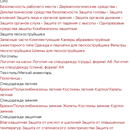
СИЗ
Безопасность рабочего места
›
Дерматологические средства
›
Диэлектрические средства безопасности
Защита головы
›
Защита
коленей
Защита лица и органов зрения
›
Защита органов дыхания
›
Защита органов слуха
›
Защита от падения с высоты
›
Одноразовые
средства защиты
Комбинезоны защитные
Защита пескоструйщика
Запасные части
Комплектующие
Камеры абразивоструйные
эжекторного типа
Одежда и перчатки для пескоструйщика
Фильтры
пескоструйщика
Шлемы для пескоструйщика
Логотипы
Логотип на каски
Логотип на спецодежду (грудь), формат А6
Логотип
на спецодежду (спина), формат А4
Текстиль/Мягкий инвентарь
Полотенца
›
Спецодежда летняя
Брюки/Полукомбинезоны летние
Костюмы летние
Куртки/Халаты
летние
Спецодежда зимняя
Брюки/Полукомбинезоны зимние
Жилеты
Костюмы зимние
Куртки
зимние
Спецодежда защитная
Влагозащитная
Защита от кислот и щелочей
Защита от повышенных
температур
Защита от статического электричества
Защита от