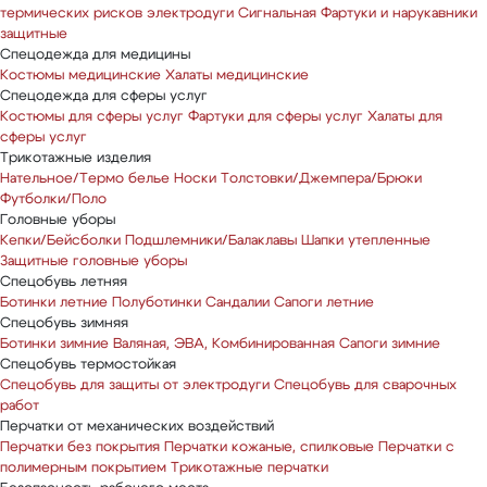
термических рисков электродуги
Сигнальная
Фартуки и нарукавники
защитные
Спецодежда для медицины
Костюмы медицинские
Халаты медицинские
Спецодежда для сферы услуг
Костюмы для сферы услуг
Фартуки для сферы услуг
Халаты для
сферы услуг
Трикотажные изделия
Нательное/Термо белье
Носки
Толстовки/Джемпера/Брюки
Футболки/Поло
Головные уборы
Кепки/Бейсболки
Подшлемники/Балаклавы
Шапки утепленные
Защитные головные уборы
Спецобувь летняя
Ботинки летние
Полуботинки
Сандалии
Сапоги летние
Спецобувь зимняя
Ботинки зимние
Валяная, ЭВА, Комбинированная
Сапоги зимние
Спецобувь термостойкая
Спецобувь для защиты от электродуги
Спецобувь для сварочных
работ
Перчатки от механических воздействий
Перчатки без покрытия
Перчатки кожаные, спилковые
Перчатки с
полимерным покрытием
Трикотажные перчатки