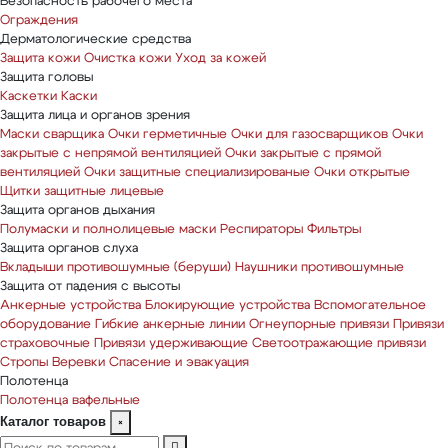
Безопасность рабочего места
Ограждения
Дерматологические средства
Защита кожи
Очистка кожи
Уход за кожей
Защита головы
Каскетки
Каски
Защита лица и органов зрения
Маски сварщика
Очки герметичные
Очки для газосварщиков
Очки
закрытые с непрямой вентиляцией
Очки закрытые с прямой
вентиляцией
Очки защитные специализированые
Очки открытые
Щитки защитные лицевые
Защита органов дыхания
Полумаски и полнолицевые маски
Респираторы
Фильтры
Защита органов слуха
Вкладыши противошумные (беруши)
Наушники противошумные
Защита от падения с высоты
Анкерные устройства
Блокирующие устройства
Вспомогательное
оборудование
Гибкие анкерные линии
Огнеупорные привязи
Привязи
страховочные
Привязи удерживающие
Светоотражающие привязи
Стропы
Веревки
Спасение и эвакуация
Полотенца
Полотенца вафельные
Каталог товаров
×