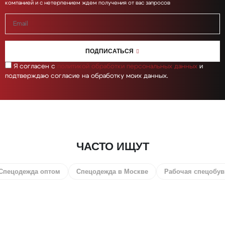
компанией и с нетерпением ждем получения от вас запросов
ПОДПИСАТЬСЯ
Я согласен с
политикой обработки персональных данных
и
подтверждаю согласие на обработку моих данных.
ЧАСТО ИЩУТ
дежда оптом
Спецодежда в Москве
Рабочая спецобувь