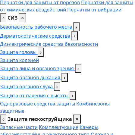
Перчатки для защиты от порезов
Перчатки для защиты
от химических воздействий
Перчатки от вибрации
‹
СИЗ
×
Безопасность рабочего места
›
Дерматологические средства
›
Диэлектрические средства безопасности
Защита головы
›
Защита коленей
Защита лица и органов зрения
›
Защита органов дыхания
›
Защита органов слуха
›
Защита от падения с высоты
›
Одноразовые средства защиты
Комбинезоны
защитные
‹
Защита пескоструйщика
×
Запасные части
Комплектующие
Камеры
абразивоструйные эжекторного типа
Одежда и