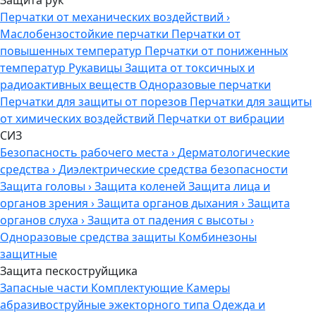
Перчатки от механических воздействий
›
Маслобензостойкие перчатки
Перчатки от
повышенных температур
Перчатки от пониженных
температур
Рукавицы
Защита от токсичных и
радиоактивных веществ
Одноразовые перчатки
Перчатки для защиты от порезов
Перчатки для защиты
от химических воздействий
Перчатки от вибрации
СИЗ
Безопасность рабочего места
›
Дерматологические
средства
›
Диэлектрические средства безопасности
Защита головы
›
Защита коленей
Защита лица и
органов зрения
›
Защита органов дыхания
›
Защита
органов слуха
›
Защита от падения с высоты
›
Одноразовые средства защиты
Комбинезоны
защитные
Защита пескоструйщика
Запасные части
Комплектующие
Камеры
абразивоструйные эжекторного типа
Одежда и