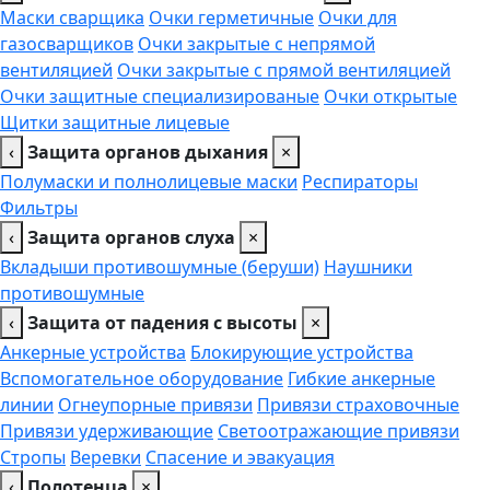
Маски сварщика
Очки герметичные
Очки для
газосварщиков
Очки закрытые с непрямой
вентиляцией
Очки закрытые с прямой вентиляцией
Очки защитные специализированые
Очки открытые
Щитки защитные лицевые
‹
Защита органов дыхания
×
Полумаски и полнолицевые маски
Респираторы
Фильтры
‹
Защита органов слуха
×
Вкладыши противошумные (беруши)
Наушники
противошумные
‹
Защита от падения с высоты
×
Анкерные устройства
Блокирующие устройства
Вспомогательное оборудование
Гибкие анкерные
линии
Огнеупорные привязи
Привязи страховочные
Привязи удерживающие
Светоотражающие привязи
Стропы
Веревки
Спасение и эвакуация
‹
Полотенца
×