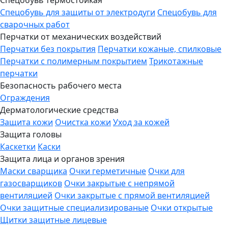
Спецобувь для защиты от электродуги
Спецобувь для
сварочных работ
Перчатки от механических воздействий
Перчатки без покрытия
Перчатки кожаные, спилковые
Перчатки с полимерным покрытием
Трикотажные
перчатки
Безопасность рабочего места
Ограждения
Дерматологические средства
Защита кожи
Очистка кожи
Уход за кожей
Защита головы
Каскетки
Каски
Защита лица и органов зрения
Маски сварщика
Очки герметичные
Очки для
газосварщиков
Очки закрытые с непрямой
вентиляцией
Очки закрытые с прямой вентиляцией
Очки защитные специализированые
Очки открытые
Щитки защитные лицевые