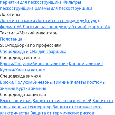
перчатки для пескоструйщика
Фильтры
пескоструйщика
Шлемы для пескоструйщика
Логотипы
Логотип на каски
Логотип на спецодежду (грудь),
формат А6
Логотип на спецодежду (спина), формат А4
Текстиль/Мягкий инвентарь
Полотенца
›
SEO-подборки по профессиям
Спецодежда и СИЗ для сварщика
Спецодежда летняя
Брюки/Полукомбинезоны летние
Костюмы летние
Куртки/Халаты летние
Спецодежда зимняя
Брюки/Полукомбинезоны зимние
Жилеты
Костюмы
зимние
Куртки зимние
Спецодежда защитная
Влагозащитная
Защита от кислот и щелочей
Защита от
повышенных температур
Защита от статического
электричества
Защита от термических рисков