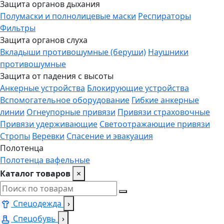
Защита органов дыхания
Полумаски и полнолицевые маски
Респираторы
Фильтры
Защита органов слуха
Вкладыши противошумные (беруши)
Наушники
противошумные
Защита от падения с высоты
Анкерные устройства
Блокирующие устройства
Вспомогательное оборудование
Гибкие анкерные
линии
Огнеупорные привязи
Привязи страховочные
Привязи удерживающие
Светоотражающие привязи
Стропы
Веревки
Спасение и эвакуация
Полотенца
Полотенца вафельные
Каталог товаров
×
Спецодежда
›
Спецобувь
›