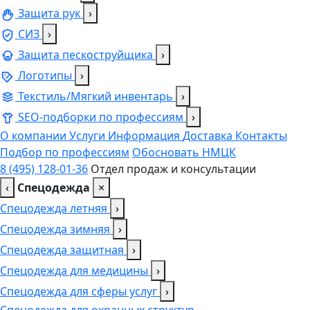
Защита рук
›
СИЗ
›
Защита пескоструйщика
›
Логотипы
›
Текстиль/Мягкий инвентарь
›
SEO-подборки по профессиям
›
О компании
Услуги
Информация
Доставка
Контакты
Подбор по профессиям
Обосновать НМЦК
8 (495) 128-01-36
Отдел продаж и консультации
‹
Спецодежда
×
Спецодежда летняя
›
Спецодежда зимняя
›
Спецодежда защитная
›
Спецодежда для медицины
›
Спецодежда для сферы услуг
›
Спецодежда для охранных структур