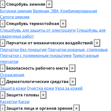
‹
Спецобувь зимняя
×
Ботинки зимние
Валяная, ЭВА, Комбинированная
Сапоги зимние
‹
Спецобувь термостойкая
×
Спецобувь для защиты от электродуги
Спецобувь для
сварочных работ
‹
Перчатки от механических воздействий
×
Перчатки без покрытия
Перчатки кожаные, спилковые
Перчатки с полимерным покрытием
Трикотажные
перчатки
‹
Безопасность рабочего места
×
Ограждения
‹
Дерматологические средства
×
Защита кожи
Очистка кожи
Уход за кожей
‹
Защита головы
×
Каскетки
Каски
‹
Защита лица и органов зрения
×