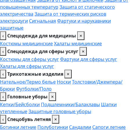
повышенных температур
Защита от статического
электричества
Защита от термических рисков
электродуги
Сигнальная
Фартуки и нарукавники
защитные
‹
Спецодежда для медицины
×
Костюмы медицинские
Халаты медицинские
‹
Спецодежда для сферы услуг
×
Костюмы для сферы услуг
Фартуки для сферы услуг
Халаты для сферы услуг
‹
Трикотажные изделия
×
Нательное/Термо белье
Носки
Толстовки/Джемпера/
Брюки
Футболки/Поло
‹
Головные уборы
×
Кепки/Бейсболки
Подшлемники/Балаклавы
Шапки
утепленные
Защитные головные уборы
‹
Спецобувь летняя
×
Ботинки летние
Полуботинки
Сандалии
Сапоги летние