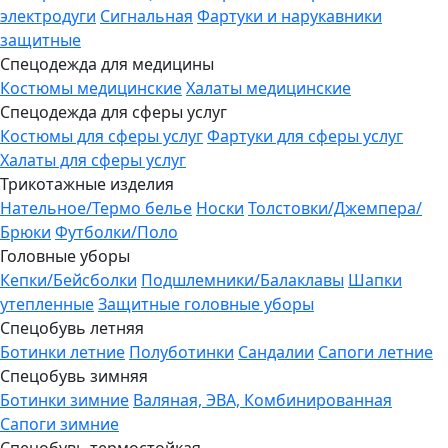
электродуги
Сигнальная
Фартуки и нарукавники
защитные
Спецодежда для медицины
Костюмы медицинские
Халаты медицинские
Спецодежда для сферы услуг
Костюмы для сферы услуг
Фартуки для сферы услуг
Халаты для сферы услуг
Трикотажные изделия
Нательное/Термо белье
Носки
Толстовки/Джемпера/
Брюки
Футболки/Поло
Головные уборы
Кепки/Бейсболки
Подшлемники/Балаклавы
Шапки
утепленные
Защитные головные уборы
Спецобувь летняя
Ботинки летние
Полуботинки
Сандалии
Сапоги летние
Спецобувь зимняя
Ботинки зимние
Валяная, ЭВА, Комбинированная
Сапоги зимние
Спецобувь термостойкая