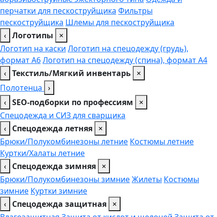
перчатки для пескоструйщика
Фильтры
пескоструйщика
Шлемы для пескоструйщика
‹
Логотипы
×
Логотип на каски
Логотип на спецодежду (грудь),
формат А6
Логотип на спецодежду (спина), формат А4
‹
Текстиль/Мягкий инвентарь
×
Полотенца
›
‹
SEO-подборки по профессиям
×
Спецодежда и СИЗ для сварщика
‹
Спецодежда летняя
×
Брюки/Полукомбинезоны летние
Костюмы летние
Куртки/Халаты летние
‹
Спецодежда зимняя
×
Брюки/Полукомбинезоны зимние
Жилеты
Костюмы
зимние
Куртки зимние
‹
Спецодежда защитная
×
Влагозащитная
Защита от кислот и щелочей
Защита от