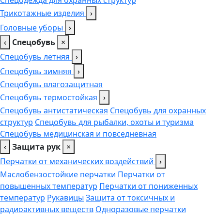
Трикотажные изделия
›
Головные уборы
›
‹
Спецобувь
×
Спецобувь летняя
›
Спецобувь зимняя
›
Спецобувь влагозащитная
Спецобувь термостойкая
›
Спецобувь антистатическая
Спецобувь для охранных
структур
Спецобувь для рыбалки, охоты и туризма
Спецобувь медицинская и повседневная
‹
Защита рук
×
Перчатки от механических воздействий
›
Маслобензостойкие перчатки
Перчатки от
повышенных температур
Перчатки от пониженных
температур
Рукавицы
Защита от токсичных и
радиоактивных веществ
Одноразовые перчатки