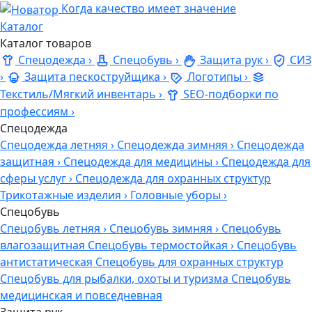
Когда качество имеет значение
Каталог
Каталог товаров
Спецодежда
›
Спецобувь
›
Защита рук
›
СИЗ
›
Защита пескоструйщика
›
Логотипы
›
Текстиль/Мягкий инвентарь
›
SEO-подборки по
профессиям
›
Спецодежда
Спецодежда летняя
›
Спецодежда зимняя
›
Спецодежда
защитная
›
Спецодежда для медицины
›
Спецодежда для
сферы услуг
›
Спецодежда для охранных структур
Трикотажные изделия
›
Головные уборы
›
Спецобувь
Спецобувь летняя
›
Спецобувь зимняя
›
Спецобувь
влагозащитная
Спецобувь термостойкая
›
Спецобувь
антистатическая
Спецобувь для охранных структур
Спецобувь для рыбалки, охоты и туризма
Спецобувь
медицинская и повседневная
Защита рук