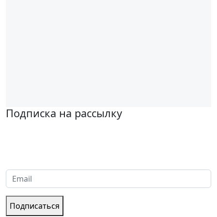
Подписка на рассылку
Надеемся установить хорошие и долгосрочные деловые
отношения с вашей компанией и с нетерпением ждем
получения от вас запросов
Подписаться