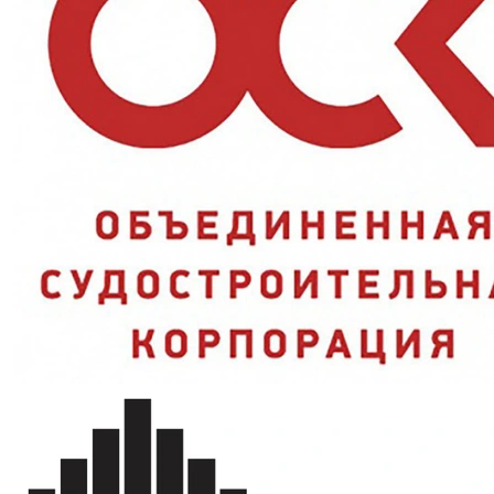
Характеристики и стандарты
Тип изделия
Перчатки диэлектрические
Материал
Резина
Класс
00
К20 (кислоты до 20%), Эв (выше
Защитные свойства
1000 В), Эн (до 1000 В)
Нормативный документ
ТР ТС 019/2011
Артикул
4000742
Вопросы и ответы
От чего защищают перчатки класса 00?
Каким нормам они соответствуют?
Почему выгодно купить в SIZMAG
Перчатки резиновые диэлектрические АЗРИЭЛЕКТРО класс 00 в
наличии на складе SIZMAG в Москве — отгрузка в день заказа,