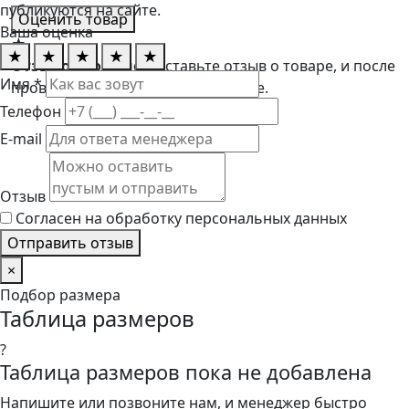
публикуются на сайте.
Оценить товар
Ваша оценка
★
★
★
★
★
★
Отзывов пока нет
Оставьте отзыв о товаре, и после
Имя *
проверки он появится на странице.
Телефон
E-mail
Отзыв
Согласен на обработку персональных данных
Отправить отзыв
×
Подбор размера
Таблица размеров
?
Таблица размеров пока не добавлена
Напишите или позвоните нам, и менеджер быстро