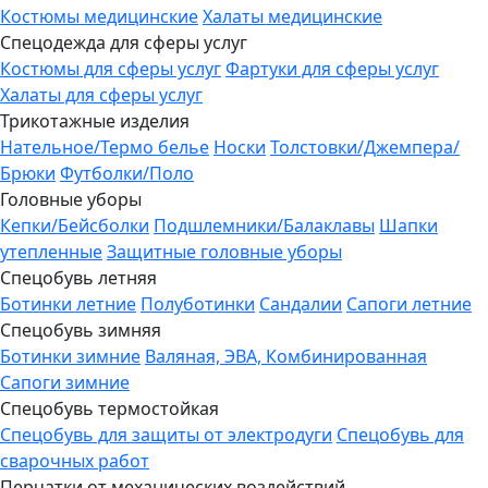
Костюмы медицинские
Халаты медицинские
Спецодежда для сферы услуг
Костюмы для сферы услуг
Фартуки для сферы услуг
Халаты для сферы услуг
Трикотажные изделия
Нательное/Термо белье
Носки
Толстовки/Джемпера/
Брюки
Футболки/Поло
Головные уборы
Кепки/Бейсболки
Подшлемники/Балаклавы
Шапки
утепленные
Защитные головные уборы
Спецобувь летняя
Ботинки летние
Полуботинки
Сандалии
Сапоги летние
Спецобувь зимняя
Ботинки зимние
Валяная, ЭВА, Комбинированная
Сапоги зимние
Спецобувь термостойкая
Спецобувь для защиты от электродуги
Спецобувь для
сварочных работ
Перчатки от механических воздействий