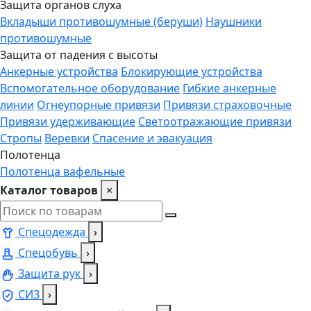
Защита органов слуха
Вкладыши противошумные (беруши)
Наушники
противошумные
Защита от падения с высоты
Анкерные устройства
Блокирующие устройства
Вспомогательное оборудование
Гибкие анкерные
линии
Огнеупорные привязи
Привязи страховочные
Привязи удерживающие
Светоотражающие привязи
Стропы
Веревки
Спасение и эвакуация
Полотенца
Полотенца вафельные
Каталог товаров
×
Спецодежда
›
Спецобувь
›
Защита рук
›
СИЗ
›