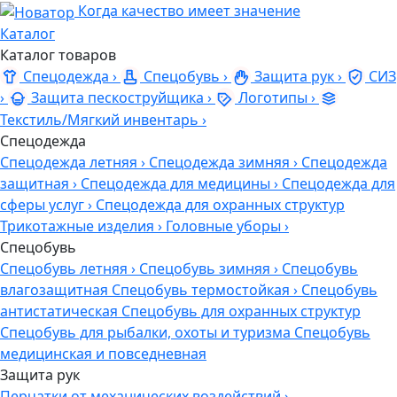
Когда качество имеет значение
Каталог
Каталог товаров
Спецодежда
›
Спецобувь
›
Защита рук
›
СИЗ
›
Защита пескоструйщика
›
Логотипы
›
Текстиль/Мягкий инвентарь
›
Спецодежда
Спецодежда летняя
›
Спецодежда зимняя
›
Спецодежда
защитная
›
Спецодежда для медицины
›
Спецодежда для
сферы услуг
›
Спецодежда для охранных структур
Трикотажные изделия
›
Головные уборы
›
Спецобувь
Спецобувь летняя
›
Спецобувь зимняя
›
Спецобувь
влагозащитная
Спецобувь термостойкая
›
Спецобувь
антистатическая
Спецобувь для охранных структур
Спецобувь для рыбалки, охоты и туризма
Спецобувь
медицинская и повседневная
Защита рук
Перчатки от механических воздействий
›