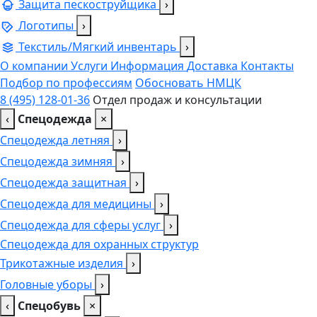
Защита пескоструйщика
›
Логотипы
›
Текстиль/Мягкий инвентарь
›
О компании
Услуги
Информация
Доставка
Контакты
Подбор по профессиям
Обосновать НМЦК
8 (495) 128-01-36
Отдел продаж и консультации
‹
Спецодежда
×
Спецодежда летняя
›
Спецодежда зимняя
›
Спецодежда защитная
›
Спецодежда для медицины
›
Спецодежда для сферы услуг
›
Спецодежда для охранных структур
Трикотажные изделия
›
Головные уборы
›
‹
Спецобувь
×