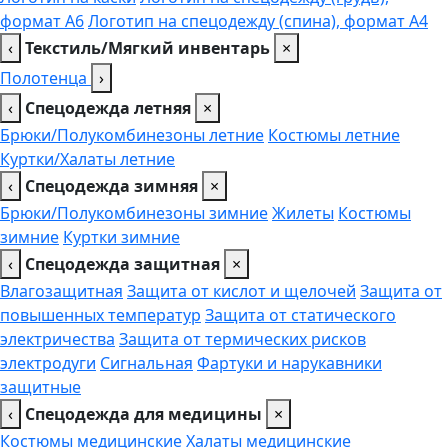
формат А6
Логотип на спецодежду (спина), формат А4
‹
Текстиль/Мягкий инвентарь
×
Полотенца
›
‹
Спецодежда летняя
×
Брюки/Полукомбинезоны летние
Костюмы летние
Куртки/Халаты летние
‹
Спецодежда зимняя
×
Брюки/Полукомбинезоны зимние
Жилеты
Костюмы
зимние
Куртки зимние
‹
Спецодежда защитная
×
Влагозащитная
Защита от кислот и щелочей
Защита от
повышенных температур
Защита от статического
электричества
Защита от термических рисков
электродуги
Сигнальная
Фартуки и нарукавники
защитные
‹
Спецодежда для медицины
×
Костюмы медицинские
Халаты медицинские