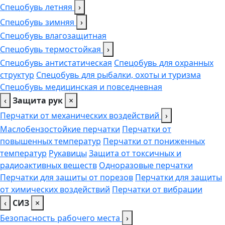
Спецобувь летняя
›
Спецобувь зимняя
›
Спецобувь влагозащитная
Спецобувь термостойкая
›
Спецобувь антистатическая
Спецобувь для охранных
структур
Спецобувь для рыбалки, охоты и туризма
Спецобувь медицинская и повседневная
‹
Защита рук
×
Перчатки от механических воздействий
›
Маслобензостойкие перчатки
Перчатки от
повышенных температур
Перчатки от пониженных
температур
Рукавицы
Защита от токсичных и
радиоактивных веществ
Одноразовые перчатки
Перчатки для защиты от порезов
Перчатки для защиты
от химических воздействий
Перчатки от вибрации
‹
СИЗ
×
Безопасность рабочего места
›