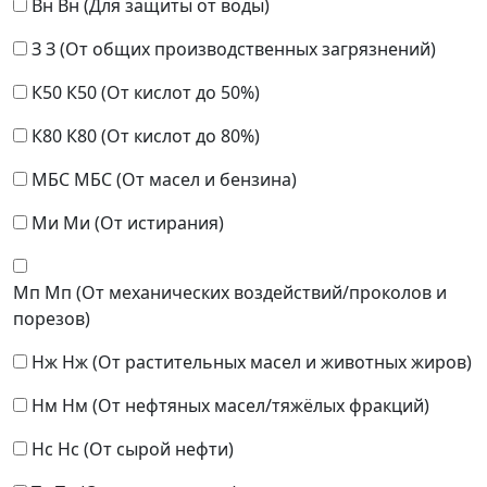
Вн
Вн (Для защиты от воды)
З
З (От общих производственных загрязнений)
К50
К50 (От кислот до 50%)
К80
К80 (От кислот до 80%)
МБС
МБС (От масел и бензина)
Ми
Ми (От истирания)
Мп
Мп (От механических воздействий/проколов и
порезов)
Нж
Нж (От растительных масел и животных жиров)
Нм
Нм (От нефтяных масел/тяжёлых фракций)
Нс
Нс (От сырой нефти)