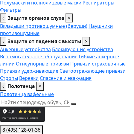
Полумаски и полнолицевые маски
Респираторы
Фильтры
‹
Защита органов слуха
×
Вкладыши противошумные (беруши)
Наушники
противошумные
‹
Защита от падения с высоты
×
Анкерные устройства
Блокирующие устройства
Вспомогательное оборудование
Гибкие анкерные
линии
Огнеупорные привязи
Привязи страховочные
Привязи удерживающие
Светоотражающие привязи
Стропы
Веревки
Спасение и эвакуация
‹
Полотенца
×
Полотенца вафельные
8 (495) 128-01-36