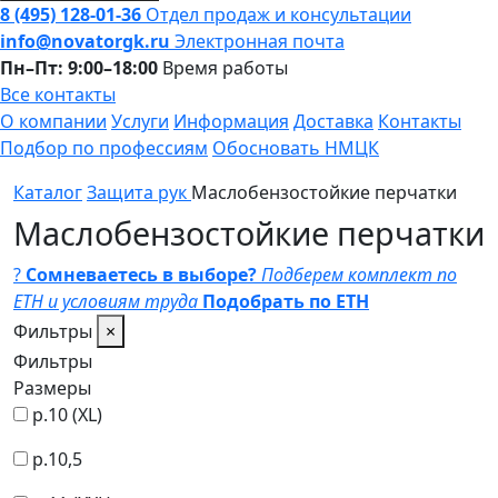
8 (495) 128-01-36
Отдел продаж и консультации
info@novatorgk.ru
Электронная почта
Пн–Пт: 9:00–18:00
Время работы
Все контакты
О компании
Услуги
Информация
Доставка
Контакты
Подбор по профессиям
Обосновать НМЦК
Каталог
Защита рук
Маслобензостойкие перчатки
Маслобензостойкие перчатки
?
Сомневаетесь в выборе?
Подберем комплект по
ЕТН и условиям труда
Подобрать по ЕТН
Фильтры
×
Фильтры
Размеры
р.10 (XL)
р.10,5