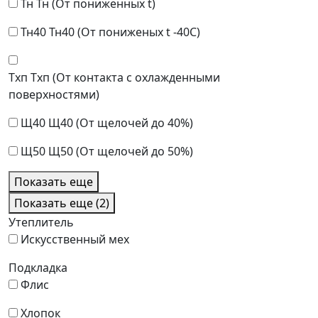
Тн
Тн (От пониженных t)
Тн40
Тн40 (От пониженых t -40C)
Тхп
Тхп (От контакта с охлажденными
поверхностями)
Щ40
Щ40 (От щелочей до 40%)
Щ50
Щ50 (От щелочей до 50%)
Показать еще
Показать еще (2)
Утеплитель
Искусственный мех
Подкладка
Флис
Хлопок