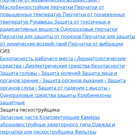
Маслобензостойкие перчатки
Перчатки от
повышенных температур
Перчатки от пониженных
температур
Рукавицы
Защита от токсичных и
радиоактивных веществ
Одноразовые перчатки
Перчатки для защиты от порезов
Перчатки для защиты
от химических воздействий
Перчатки от вибрации
СИЗ
Безопасность рабочего места
›
Дерматологические
средства
›
Диэлектрические средства безопасности
Защита головы
›
Защита коленей
Защита лица и
органов зрения
›
Защита органов дыхания
›
Защита
органов слуха
›
Защита от падения с высоты
›
Одноразовые средства защиты
Комбинезоны
защитные
Защита пескоструйщика
Запасные части
Комплектующие
Камеры
абразивоструйные эжекторного типа
Одежда и
перчатки для пескоструйщика
Фильтры