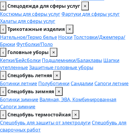
‹
Спецодежда для сферы услуг
×
Костюмы для сферы услуг
Фартуки для сферы услуг
Халаты для сферы услуг
‹
Трикотажные изделия
×
Нательное/Термо белье
Носки
Толстовки/Джемпера/
Брюки
Футболки/Поло
‹
Головные уборы
×
Кепки/Бейсболки
Подшлемники/Балаклавы
Шапки
утепленные
Защитные головные уборы
‹
Спецобувь летняя
×
Ботинки летние
Полуботинки
Сандалии
Сапоги летние
‹
Спецобувь зимняя
×
Ботинки зимние
Валяная, ЭВА, Комбинированная
Сапоги зимние
‹
Спецобувь термостойкая
×
Спецобувь для защиты от электродуги
Спецобувь для
сварочных работ