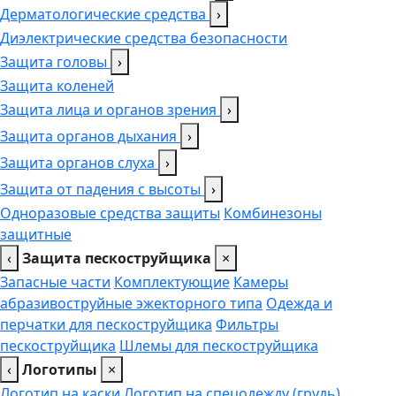
Дерматологические средства
›
Диэлектрические средства безопасности
Защита головы
›
Защита коленей
Защита лица и органов зрения
›
Защита органов дыхания
›
Защита органов слуха
›
Защита от падения с высоты
›
Одноразовые средства защиты
Комбинезоны
защитные
‹
Защита пескоструйщика
×
Запасные части
Комплектующие
Камеры
абразивоструйные эжекторного типа
Одежда и
перчатки для пескоструйщика
Фильтры
пескоструйщика
Шлемы для пескоструйщика
‹
Логотипы
×
Логотип на каски
Логотип на спецодежду (грудь),