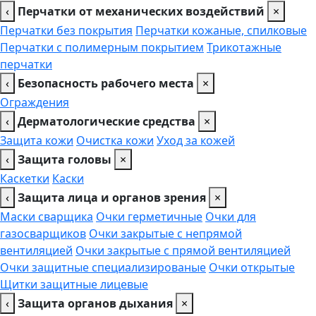
‹
Перчатки от механических воздействий
×
Перчатки без покрытия
Перчатки кожаные, спилковые
Перчатки с полимерным покрытием
Трикотажные
перчатки
‹
Безопасность рабочего места
×
Ограждения
‹
Дерматологические средства
×
Защита кожи
Очистка кожи
Уход за кожей
‹
Защита головы
×
Каскетки
Каски
‹
Защита лица и органов зрения
×
Маски сварщика
Очки герметичные
Очки для
газосварщиков
Очки закрытые с непрямой
вентиляцией
Очки закрытые с прямой вентиляцией
Очки защитные специализированые
Очки открытые
Щитки защитные лицевые
‹
Защита органов дыхания
×