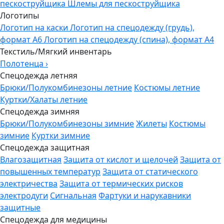
пескоструйщика
Шлемы для пескоструйщика
Логотипы
Логотип на каски
Логотип на спецодежду (грудь),
формат А6
Логотип на спецодежду (спина), формат А4
Текстиль/Мягкий инвентарь
Полотенца
›
Спецодежда летняя
Брюки/Полукомбинезоны летние
Костюмы летние
Куртки/Халаты летние
Спецодежда зимняя
Брюки/Полукомбинезоны зимние
Жилеты
Костюмы
зимние
Куртки зимние
Спецодежда защитная
Влагозащитная
Защита от кислот и щелочей
Защита от
повышенных температур
Защита от статического
электричества
Защита от термических рисков
электродуги
Сигнальная
Фартуки и нарукавники
защитные
Спецодежда для медицины