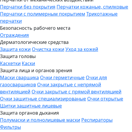
Перчатки без покрытия
Перчатки кожаные, спилковые
Перчатки с полимерным покрытием
Трикотажные
перчатки
Безопасность рабочего места
Ограждения
Дерматологические средства
Защита кожи
Очистка кожи
Уход за кожей
Защита головы
Каскетки
Каски
Защита лица и органов зрения
Маски сварщика
Очки герметичные
Очки для
газосварщиков
Очки закрытые с непрямой
вентиляцией
Очки закрытые с прямой вентиляцией
Очки защитные специализированые
Очки открытые
Щитки защитные лицевые
Защита органов дыхания
Полумаски и полнолицевые маски
Респираторы
Фильтры