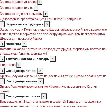
Защита органов дыхания
›
Защита органов слуха
›
Защита от падения с высоты
›
Одноразовые средства защиты
Комбинезоны защитные
‹
Защита пескоструйщика
×
Запасные части
Комплектующие
Камеры абразивоструйные эжекторного
типа
Одежда и перчатки для пескоструйщика
Фильтры пескоструйщика
Шлемы для пескоструйщика
‹
Логотипы
×
Логотип на каски
Логотип на спецодежду (грудь), формат А6
Логотип на
спецодежду (спина), формат А4
‹
Текстиль/Мягкий инвентарь
×
Полотенца
›
‹
Спецодежда летняя
×
Брюки/Полукомбинезоны летние
Костюмы летние
Куртки/Халаты летние
‹
Спецодежда зимняя
×
Брюки/Полукомбинезоны зимние
Жилеты
Костюмы зимние
Куртки
зимние
‹
Спецодежда защитная
×
Влагозащитная
Защита от кислот и щелочей
Защита от повышенных
температур
Защита от статического электричества
Защита от