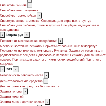
Спецобувь зимняя
›
Спецобувь влагозащитная
Спецобувь термостойкая
›
Спецобувь антистатическая
Спецобувь для охранных структур
Спецобувь для рыбалки, охоты и туризма
Спецобувь медицинская и
повседневная
‹
Защита рук
×
Перчатки от механических воздействий
›
Маслобензостойкие перчатки
Перчатки от повышенных температур
Перчатки от пониженных температур
Рукавицы
Защита от токсичных и
радиоактивных веществ
Одноразовые перчатки
Перчатки для защиты от
порезов
Перчатки для защиты от химических воздействий
Перчатки от
вибрации
‹
СИЗ
×
Безопасность рабочего места
›
Дерматологические средства
›
Диэлектрические средства безопасности
Защита головы
›
Защита коленей
Защита лица и органов зрения
›