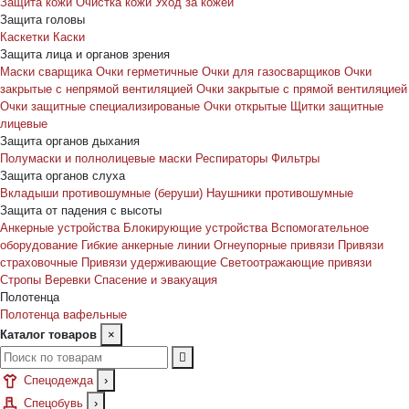
Защита кожи
Очистка кожи
Уход за кожей
Защита головы
Каскетки
Каски
Защита лица и органов зрения
Маски сварщика
Очки герметичные
Очки для газосварщиков
Очки
закрытые с непрямой вентиляцией
Очки закрытые с прямой вентиляцией
Очки защитные специализированые
Очки открытые
Щитки защитные
лицевые
Защита органов дыхания
Полумаски и полнолицевые маски
Респираторы
Фильтры
Защита органов слуха
Вкладыши противошумные (беруши)
Наушники противошумные
Защита от падения с высоты
Анкерные устройства
Блокирующие устройства
Вспомогательное
оборудование
Гибкие анкерные линии
Огнеупорные привязи
Привязи
страховочные
Привязи удерживающие
Светоотражающие привязи
Стропы
Веревки
Спасение и эвакуация
Полотенца
Полотенца вафельные
Каталог товаров
×
Спецодежда
›
Спецобувь
›