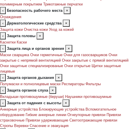
полимерным покрытием
Трикотажные перчатки
‹
Безопасность рабочего места
×
Ограждения
‹
Дерматологические средства
×
Защита кожи
Очистка кожи
Уход за кожей
‹
Защита головы
×
Каскетки
Каски
‹
Защита лица и органов зрения
×
Маски сварщика
Очки герметичные
Очки для газосварщиков
Очки
закрытые с непрямой вентиляцией
Очки закрытые с прямой вентиляцией
Очки защитные специализированые
Очки открытые
Щитки защитные
лицевые
‹
Защита органов дыхания
×
Полумаски и полнолицевые маски
Респираторы
Фильтры
‹
Защита органов слуха
×
Вкладыши противошумные (беруши)
Наушники противошумные
‹
Защита от падения с высоты
×
Анкерные устройства
Блокирующие устройства
Вспомогательное
оборудование
Гибкие анкерные линии
Огнеупорные привязи
Привязи
страховочные
Привязи удерживающие
Светоотражающие привязи
Стропы
Веревки
Спасение и эвакуация