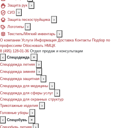
Защита рук
›
СИЗ
›
Защита пескоструйщика
›
Логотипы
›
Текстиль/Мягкий инвентарь
›
О компании
Услуги
Информация
Доставка
Контакты
Подбор по
профессиям
Обосновать НМЦК
8 (495) 128-01-36
Отдел продаж и консультации
‹
Спецодежда
×
Спецодежда летняя
›
Спецодежда зимняя
›
Спецодежда защитная
›
Спецодежда для медицины
›
Спецодежда для сферы услуг
›
Спецодежда для охранных структур
Трикотажные изделия
›
Головные уборы
›
‹
Спецобувь
×
Спецобувь летняя
›