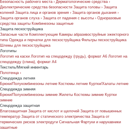
Безопасность рабочего места
›
Дерматологические средства
›
Диэлектрические средства безопасности
Защита головы
›
Защита
коленей
Защита лица и органов зрения
›
Защита органов дыхания
›
Защита органов слуха
›
Защита от падения с высоты
›
Одноразовые
средства защиты
Комбинезоны защитные
Защита пескоструйщика
Запасные части
Комплектующие
Камеры абразивоструйные эжекторного
типа
Одежда и перчатки для пескоструйщика
Фильтры пескоструйщика
Шлемы для пескоструйщика
Логотипы
Логотип на каски
Логотип на спецодежду (грудь), формат А6
Логотип на
спецодежду (спина), формат А4
Текстиль/Мягкий инвентарь
Полотенца
›
Спецодежда летняя
Брюки/Полукомбинезоны летние
Костюмы летние
Куртки/Халаты летние
Спецодежда зимняя
Брюки/Полукомбинезоны зимние
Жилеты
Костюмы зимние
Куртки
зимние
Спецодежда защитная
Влагозащитная
Защита от кислот и щелочей
Защита от повышенных
температур
Защита от статического электричества
Защита от
термических рисков электродуги
Сигнальная
Фартуки и нарукавники
защитные