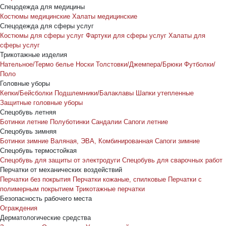
Спецодежда для медицины
Костюмы медицинские
Халаты медицинские
Спецодежда для сферы услуг
Костюмы для сферы услуг
Фартуки для сферы услуг
Халаты для
сферы услуг
Трикотажные изделия
Нательное/Термо белье
Носки
Толстовки/Джемпера/Брюки
Футболки/
Поло
Головные уборы
Кепки/Бейсболки
Подшлемники/Балаклавы
Шапки утепленные
Защитные головные уборы
Спецобувь летняя
Ботинки летние
Полуботинки
Сандалии
Сапоги летние
Спецобувь зимняя
Ботинки зимние
Валяная, ЭВА, Комбинированная
Сапоги зимние
Спецобувь термостойкая
Спецобувь для защиты от электродуги
Спецобувь для сварочных работ
Перчатки от механических воздействий
Перчатки без покрытия
Перчатки кожаные, спилковые
Перчатки с
полимерным покрытием
Трикотажные перчатки
Безопасность рабочего места
Ограждения
Дерматологические средства