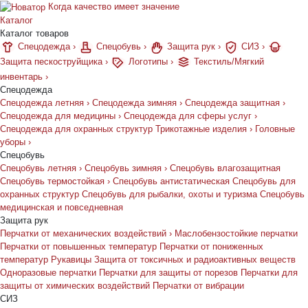
Когда качество имеет значение
Каталог
Каталог товаров
Спецодежда
›
Спецобувь
›
Защита рук
›
СИЗ
›
Защита пескоструйщика
›
Логотипы
›
Текстиль/Мягкий
инвентарь
›
Спецодежда
Спецодежда летняя
›
Спецодежда зимняя
›
Спецодежда защитная
›
Спецодежда для медицины
›
Спецодежда для сферы услуг
›
Спецодежда для охранных структур
Трикотажные изделия
›
Головные
уборы
›
Спецобувь
Спецобувь летняя
›
Спецобувь зимняя
›
Спецобувь влагозащитная
Спецобувь термостойкая
›
Спецобувь антистатическая
Спецобувь для
охранных структур
Спецобувь для рыбалки, охоты и туризма
Спецобувь
медицинская и повседневная
Защита рук
Перчатки от механических воздействий
›
Маслобензостойкие перчатки
Перчатки от повышенных температур
Перчатки от пониженных
температур
Рукавицы
Защита от токсичных и радиоактивных веществ
Одноразовые перчатки
Перчатки для защиты от порезов
Перчатки для
защиты от химических воздействий
Перчатки от вибрации
СИЗ