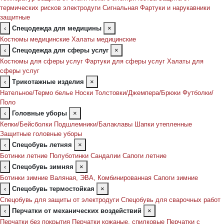
термических рисков электродуги
Сигнальная
Фартуки и нарукавники
защитные
‹
Спецодежда для медицины
×
Костюмы медицинские
Халаты медицинские
‹
Спецодежда для сферы услуг
×
Костюмы для сферы услуг
Фартуки для сферы услуг
Халаты для
сферы услуг
‹
Трикотажные изделия
×
Нательное/Термо белье
Носки
Толстовки/Джемпера/Брюки
Футболки/
Поло
‹
Головные уборы
×
Кепки/Бейсболки
Подшлемники/Балаклавы
Шапки утепленные
Защитные головные уборы
‹
Спецобувь летняя
×
Ботинки летние
Полуботинки
Сандалии
Сапоги летние
‹
Спецобувь зимняя
×
Ботинки зимние
Валяная, ЭВА, Комбинированная
Сапоги зимние
‹
Спецобувь термостойкая
×
Спецобувь для защиты от электродуги
Спецобувь для сварочных работ
‹
Перчатки от механических воздействий
×
Перчатки без покрытия
Перчатки кожаные, спилковые
Перчатки с