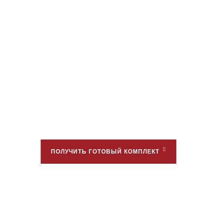
ПОДБЕРЁМ СИЗ
ПОД ВАШУ ПРОФЕССИЮ
Ответьте на несколько вопросов — подберём
одежду, обувь и средства защиты под профессию,
риски и условия труда.
ПОЛУЧИТЬ ГОТОВЫЙ КОМПЛЕКТ
00