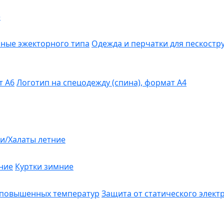
е
ные эжекторного типа
Одежда и перчатки для пескост
т А6
Логотип на спецодежду (спина), формат А4
и/Халаты летние
ние
Куртки зимние
 повышенных температур
Защита от статического элект