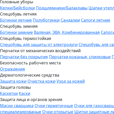
Головные уборы
Кепки/Бейсболки
Подшлемники/Балаклавы
Шапки утеп
Спецобувь летняя
Ботинки летние
Полуботинки
Сандалии
Сапоги летние
Спецобувь зимняя
Ботинки зимние
Валяная, ЭВА, Комбинированная
Сапог
Спецобувь термостойкая
Спецобувь для защиты от электродуги
Спецобувь для с
Перчатки от механических воздействий
Перчатки без покрытия
Перчатки кожаные, спилковые
Безопасность рабочего места
Ограждения
Дерматологические средства
Защита кожи
Очистка кожи
Уход за кожей
Защита головы
Каскетки
Каски
Защита лица и органов зрения
Маски сварщика
Очки герметичные
Очки для газосвар
специализированые
Очки открытые
Щитки защитные л