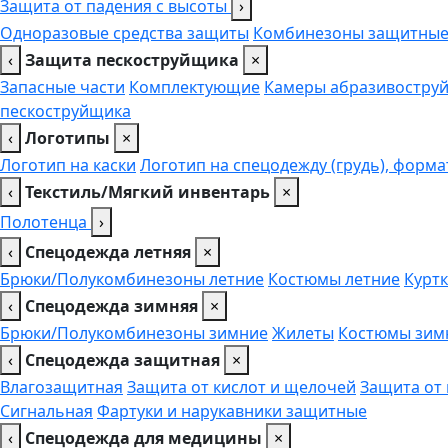
Защита от падения с высоты
›
Одноразовые средства защиты
Комбинезоны защитны
‹
Защита пескоструйщика
×
Запасные части
Комплектующие
Камеры абразивоструй
пескоструйщика
‹
Логотипы
×
Логотип на каски
Логотип на спецодежду (грудь), форма
‹
Текстиль/Мягкий инвентарь
×
Полотенца
›
‹
Спецодежда летняя
×
Брюки/Полукомбинезоны летние
Костюмы летние
Куртк
‹
Спецодежда зимняя
×
Брюки/Полукомбинезоны зимние
Жилеты
Костюмы зим
‹
Спецодежда защитная
×
Влагозащитная
Защита от кислот и щелочей
Защита от
Сигнальная
Фартуки и нарукавники защитные
‹
Спецодежда для медицины
×