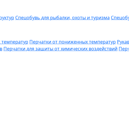
руктур
Спецобувь для рыбалки, охоты и туризма
Спецобу
 температур
Перчатки от пониженных температур
Рука
в
Перчатки для защиты от химических воздействий
Перч