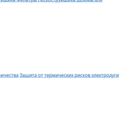
ричества
Защита от термических рисков электродуги