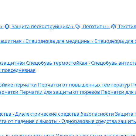
›
Защита пескоструйщика
›
Логотипы
›
Тексти
защитная
›
Спецодежда для медицины
›
Спецодежда для 
озащитная
Спецобувь термостойкая
›
Спецобувь антист
и повседневная
ойкие перчатки
Перчатки от повышенных температур
П
ерчатки
Перчатки для защиты от порезов
Перчатки для 
дства
›
Диэлектрические средства безопасности
Защита 
та от падения с высоты
›
Одноразовые средства защит
ные эжекторного типа
Одежда и перчатки для пескост