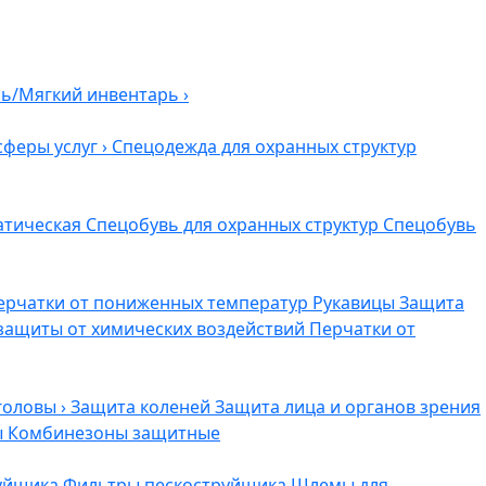
ль/Мягкий инвентарь
›
сферы услуг
›
Спецодежда для охранных структур
атическая
Спецобувь для охранных структур
Спецобувь
ерчатки от пониженных температур
Рукавицы
Защита
защиты от химических воздействий
Перчатки от
головы
›
Защита коленей
Защита лица и органов зрения
ы
Комбинезоны защитные
руйщика
Фильтры пескоструйщика
Шлемы для