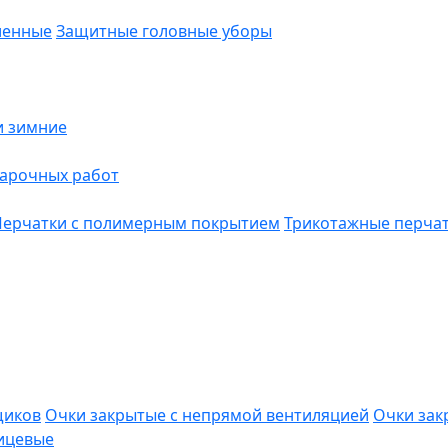
ленные
Защитные головные уборы
и зимние
варочных работ
Перчатки с полимерным покрытием
Трикотажные перча
щиков
Очки закрытые с непрямой вентиляцией
Очки зак
ицевые