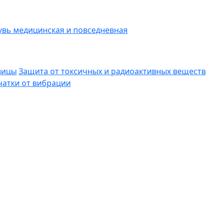
вь медицинская и повседневная
вицы
Защита от токсичных и радиоактивных веществ
атки от вибрации