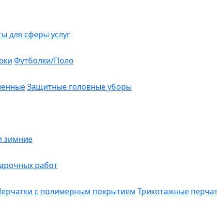
ты для сферы услуг
юки
Футболки/Поло
ленные
Защитные головные уборы
и зимние
варочных работ
Перчатки с полимерным покрытием
Трикотажные перча