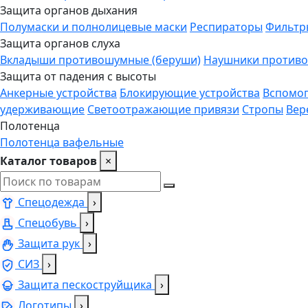
Защита органов дыхания
Полумаски и полнолицевые маски
Респираторы
Фильтр
Защита органов слуха
Вкладыши противошумные (беруши)
Наушники против
Защита от падения с высоты
Анкерные устройства
Блокирующие устройства
Вспомог
удерживающие
Светоотражающие привязи
Стропы
Вер
Полотенца
Полотенца вафельные
Каталог товаров
×
Спецодежда
›
Спецобувь
›
Защита рук
›
СИЗ
›
Защита пескоструйщика
›
Логотипы
›