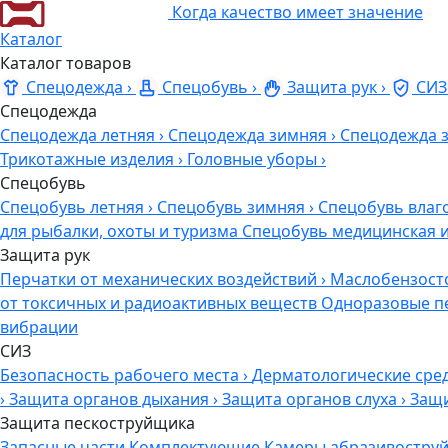
Когда качество имеет значение
Каталог
Каталог товаров
Спецодежда
›
Спецобувь
›
Защита рук
›
СИЗ
Спецодежда
Спецодежда летняя
›
Спецодежда зимняя
›
Спецодежда 
Трикотажные изделия
›
Головные уборы
›
Спецобувь
Спецобувь летняя
›
Спецобувь зимняя
›
Спецобувь влаг
для рыбалки, охоты и туризма
Спецобувь медицинская 
Защита рук
Перчатки от механических воздействий
›
Маслобензост
от токсичных и радиоактивных веществ
Одноразовые п
вибрации
СИЗ
Безопасность рабочего места
›
Дерматологические сре
›
Защита органов дыхания
›
Защита органов слуха
›
Защи
Защита пескоструйщика
Запасные части
Комплектующие
Камеры абразивоструй