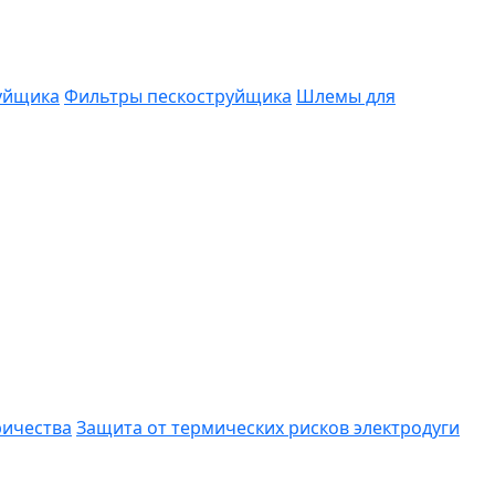
руйщика
Фильтры пескоструйщика
Шлемы для
ричества
Защита от термических рисков электродуги