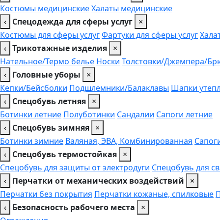
Костюмы медицинские
Халаты медицинские
‹
Спецодежда для сферы услуг
×
Костюмы для сферы услуг
Фартуки для сферы услуг
Хала
‹
Трикотажные изделия
×
Нательное/Термо белье
Носки
Толстовки/Джемпера/Бр
‹
Головные уборы
×
Кепки/Бейсболки
Подшлемники/Балаклавы
Шапки утеп
‹
Спецобувь летняя
×
Ботинки летние
Полуботинки
Сандалии
Сапоги летние
‹
Спецобувь зимняя
×
Ботинки зимние
Валяная, ЭВА, Комбинированная
Сапог
‹
Спецобувь термостойкая
×
Спецобувь для защиты от электродуги
Спецобувь для с
‹
Перчатки от механических воздействий
×
Перчатки без покрытия
Перчатки кожаные, спилковые
‹
Безопасность рабочего места
×