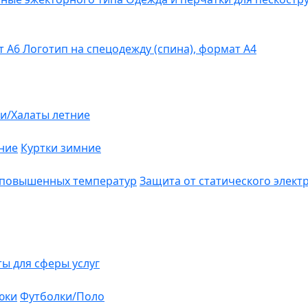
т А6
Логотип на спецодежду (спина), формат А4
и/Халаты летние
ние
Куртки зимние
 повышенных температур
Защита от статического элект
ты для сферы услуг
юки
Футболки/Поло