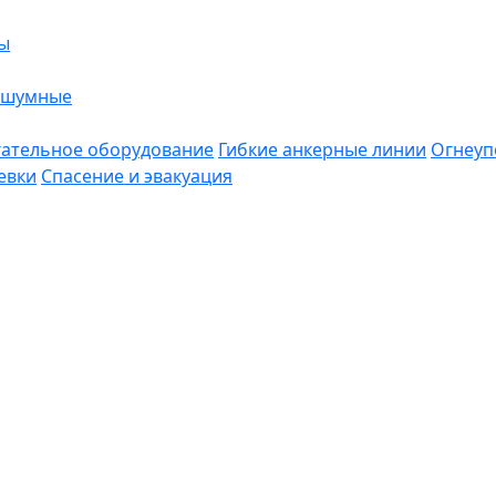
ы
ошумные
ательное оборудование
Гибкие анкерные линии
Огнеуп
евки
Спасение и эвакуация