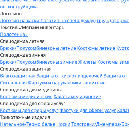
пескоструйщика
Логотипы
Логотип на каски
Логотип на спецодежду (грудь), форма
Текстиль/Мягкий инвентарь
Полотенца
›
Спецодежда летняя
Брюки/Полукомбинезоны летние
Костюмы летние
Куртк
Спецодежда зимняя
Брюки/Полукомбинезоны зимние
Жилеты
Костюмы зим
Спецодежда защитная
Влагозащитная
Защита от кислот и щелочей
Защита от
Сигнальная
Фартуки и нарукавники защитные
Спецодежда для медицины
Костюмы медицинские
Халаты медицинские
Спецодежда для сферы услуг
Костюмы для сферы услуг
Фартуки для сферы услуг
Хала
Трикотажные изделия
Нательное/Термо белье
Носки
Толстовки/Джемпера/Бр