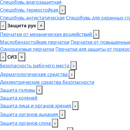
Спецобувь влагозащитная
Спецобувь термостойкая
›
Спецобувь антистатическая
Спецобувь для охранных ст
‹
Защита рук
×
Перчатки от механических воздействий
›
Маслобензостойкие перчатки
Перчатки от повышенных
Одноразовые перчатки
Перчатки для защиты от порезо
‹
СИЗ
×
Безопасность рабочего места
›
Дерматологические средства
›
Диэлектрические средства безопасности
Защита головы
›
Защита коленей
Защита лица и органов зрения
›
Защита органов дыхания
›
Защита органов слуха
›