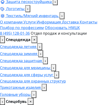
Защита пескоструйщика
›
Логотипы
›
Текстиль/Мягкий инвентарь
›
О компании
Услуги
Информация
Доставка
Контакты
Подбор по профессиям
Обосновать НМЦК
8 (495) 128-01-36
Отдел продаж и консультации
‹
Спецодежда
×
Спецодежда летняя
›
Спецодежда зимняя
›
Спецодежда защитная
›
Спецодежда для медицины
›
Спецодежда для сферы услуг
›
Спецодежда для охранных структур
Трикотажные изделия
›
Головные уборы
›
‹
Спецобувь
×