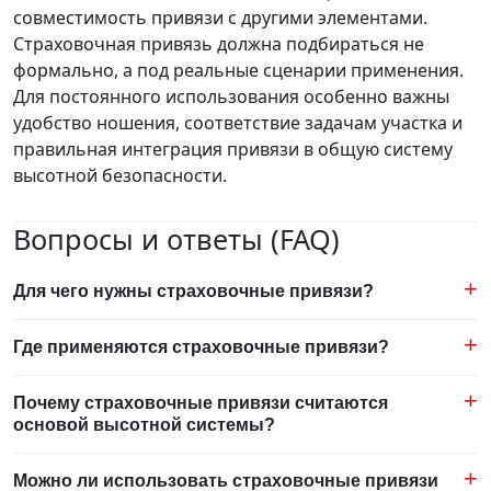
совместимость привязи с другими элементами.
Страховочная привязь должна подбираться не
формально, а под реальные сценарии применения.
Для постоянного использования особенно важны
удобство ношения, соответствие задачам участка и
правильная интеграция привязи в общую систему
высотной безопасности.
Вопросы и ответы (FAQ)
Для чего нужны страховочные привязи?
Они являются базовым элементом системы защиты от
Где применяются страховочные привязи?
падения с высоты и используются для безопасной
организации работ на высотных участках.
Они применяются в строительстве, монтаже, ремонте,
Почему страховочные привязи считаются
техническом обслуживании и на промышленных
основой высотной системы?
объектах, где выполняются высотные работы.
Потому что они являются центральным элементом
Можно ли использовать страховочные привязи