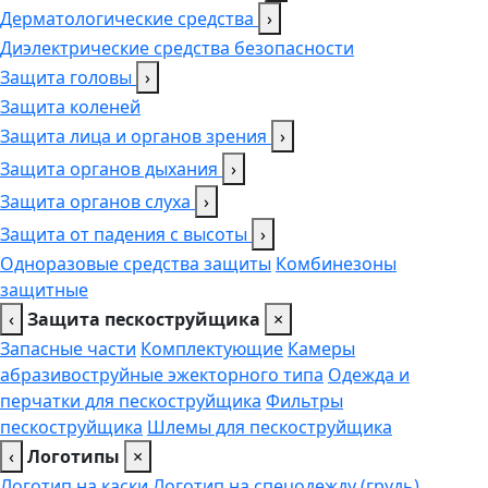
Дерматологические средства
›
Диэлектрические средства безопасности
Защита головы
›
Защита коленей
Защита лица и органов зрения
›
Защита органов дыхания
›
Защита органов слуха
›
Защита от падения с высоты
›
Одноразовые средства защиты
Комбинезоны
защитные
‹
Защита пескоструйщика
×
Запасные части
Комплектующие
Камеры
абразивоструйные эжекторного типа
Одежда и
перчатки для пескоструйщика
Фильтры
пескоструйщика
Шлемы для пескоструйщика
‹
Логотипы
×
Логотип на каски
Логотип на спецодежду (грудь),