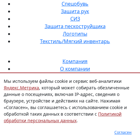
Спецобувь
Защита рук
СИЗ
Защита пескоструйщика
Логотипы
Текстиль/Мягкий инвентарь
Компания
О компании
Контакты
Мы используем файлы cookie и сервис веб-аналитики
Доставка и оплата
Яндекс.Метрика
, который может собирать обезличенные
Новости
данные о посещениях, включая IP-адрес, сведения о
браузере, устройстве и действиях на сайте. Нажимая
Услуги
«Согласен», вы соглашаетесь с использованием cookie и
Нанесение логотипа на спецодежду
обработкой таких данных в соответствии с
Политикой
Индивидуальный пошив
обработки персональных данных
.
Аутсорсинг снабжения СИЗ
Согласен