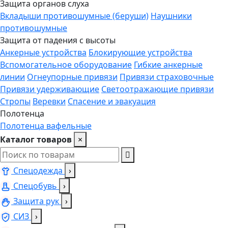
Защита органов слуха
Вкладыши противошумные (беруши)
Наушники
противошумные
Защита от падения с высоты
Анкерные устройства
Блокирующие устройства
Вспомогательное оборудование
Гибкие анкерные
линии
Огнеупорные привязи
Привязи страховочные
Привязи удерживающие
Светоотражающие привязи
Стропы
Веревки
Спасение и эвакуация
Полотенца
Полотенца вафельные
Каталог товаров
×
Спецодежда
›
Спецобувь
›
Защита рук
›
СИЗ
›