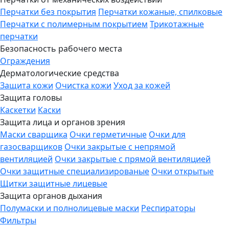
Перчатки без покрытия
Перчатки кожаные, спилковые
Перчатки с полимерным покрытием
Трикотажные
перчатки
Безопасность рабочего места
Ограждения
Дерматологические средства
Защита кожи
Очистка кожи
Уход за кожей
Защита головы
Каскетки
Каски
Защита лица и органов зрения
Маски сварщика
Очки герметичные
Очки для
газосварщиков
Очки закрытые с непрямой
вентиляцией
Очки закрытые с прямой вентиляцией
Очки защитные специализированые
Очки открытые
Щитки защитные лицевые
Защита органов дыхания
Полумаски и полнолицевые маски
Респираторы
Фильтры