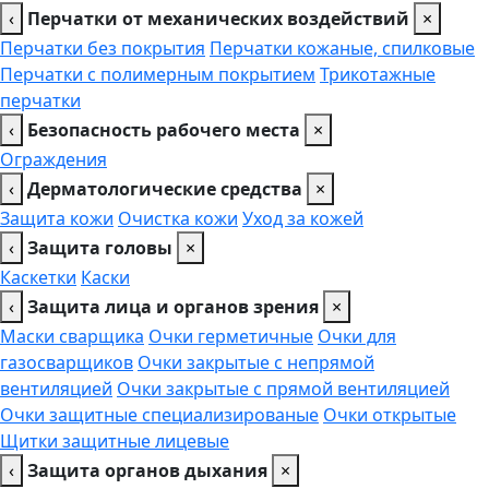
‹
Перчатки от механических воздействий
×
Перчатки без покрытия
Перчатки кожаные, спилковые
Перчатки с полимерным покрытием
Трикотажные
перчатки
‹
Безопасность рабочего места
×
Ограждения
‹
Дерматологические средства
×
Защита кожи
Очистка кожи
Уход за кожей
‹
Защита головы
×
Каскетки
Каски
‹
Защита лица и органов зрения
×
Маски сварщика
Очки герметичные
Очки для
газосварщиков
Очки закрытые с непрямой
вентиляцией
Очки закрытые с прямой вентиляцией
Очки защитные специализированые
Очки открытые
Щитки защитные лицевые
‹
Защита органов дыхания
×