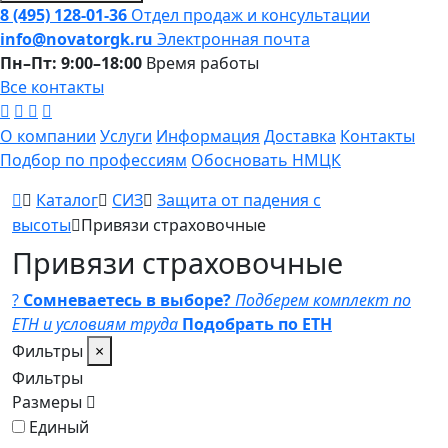
8 (495) 128-01-36
Отдел продаж и консультации
info@novatorgk.ru
Электронная почта
Пн–Пт: 9:00–18:00
Время работы
Все контакты
О компании
Услуги
Информация
Доставка
Контакты
Подбор по профессиям
Обосновать НМЦК
Каталог
СИЗ
Защита от падения с
высоты
Привязи страховочные
Привязи страховочные
?
Сомневаетесь в выборе?
Подберем комплект по
ЕТН и условиям труда
Подобрать по ЕТН
Фильтры
×
Фильтры
Размеры
Единый