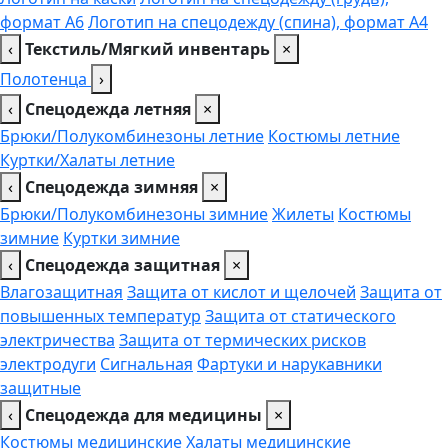
формат А6
Логотип на спецодежду (спина), формат А4
‹
Текстиль/Мягкий инвентарь
×
Полотенца
›
‹
Спецодежда летняя
×
Брюки/Полукомбинезоны летние
Костюмы летние
Куртки/Халаты летние
‹
Спецодежда зимняя
×
Брюки/Полукомбинезоны зимние
Жилеты
Костюмы
зимние
Куртки зимние
‹
Спецодежда защитная
×
Влагозащитная
Защита от кислот и щелочей
Защита от
повышенных температур
Защита от статического
электричества
Защита от термических рисков
электродуги
Сигнальная
Фартуки и нарукавники
защитные
‹
Спецодежда для медицины
×
Костюмы медицинские
Халаты медицинские