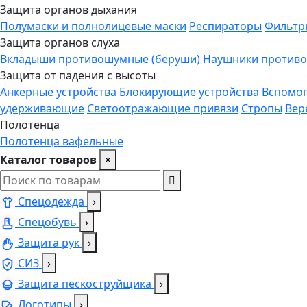
Защита органов дыхания
Полумаски и полнолицевые маски
Респираторы
Фильтр
Защита органов слуха
Вкладыши противошумные (беруши)
Наушники против
Защита от падения с высоты
Анкерные устройства
Блокирующие устройства
Вспомог
удерживающие
Светоотражающие привязи
Стропы
Вер
Полотенца
Полотенца вафельные
Каталог товаров
×
Спецодежда
›
Спецобувь
›
Защита рук
›
СИЗ
›
Защита пескоструйщика
›
Логотипы
›