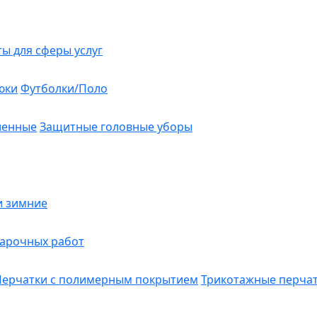
ты для сферы услуг
юки
Футболки/Поло
ленные
Защитные головные уборы
и зимние
варочных работ
Перчатки с полимерным покрытием
Трикотажные перча