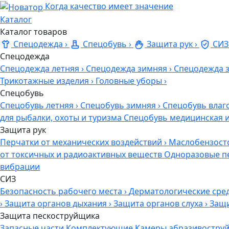
Когда качество имеет значение
Каталог
Каталог товаров
Спецодежда
›
Спецобувь
›
Защита рук
›
СИЗ
Спецодежда
Спецодежда летняя
›
Спецодежда зимняя
›
Спецодежда 
Трикотажные изделия
›
Головные уборы
›
Спецобувь
Спецобувь летняя
›
Спецобувь зимняя
›
Спецобувь влаг
для рыбалки, охоты и туризма
Спецобувь медицинская 
Защита рук
Перчатки от механических воздействий
›
Маслобензост
от токсичных и радиоактивных веществ
Одноразовые п
вибрации
СИЗ
Безопасность рабочего места
›
Дерматологические сре
›
Защита органов дыхания
›
Защита органов слуха
›
Защи
Защита пескоструйщика
Запасные части
Комплектующие
Камеры абразивоструй