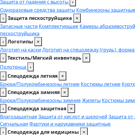
Защита от падения с высоты
›
Одноразовые средства защиты
Комбинезоны защитны
‹
Защита пескоструйщика
×
Запасные части
Комплектующие
Камеры абразивоструй
пескоструйщика
‹
Логотипы
×
Логотип на каски
Логотип на спецодежду (грудь), форма
‹
Текстиль/Мягкий инвентарь
×
Полотенца
›
‹
Спецодежда летняя
×
Брюки/Полукомбинезоны летние
Костюмы летние
Куртк
‹
Спецодежда зимняя
×
Брюки/Полукомбинезоны зимние
Жилеты
Костюмы зим
‹
Спецодежда защитная
×
Влагозащитная
Защита от кислот и щелочей
Защита от
Сигнальная
Фартуки и нарукавники защитные
‹
Спецодежда для медицины
×