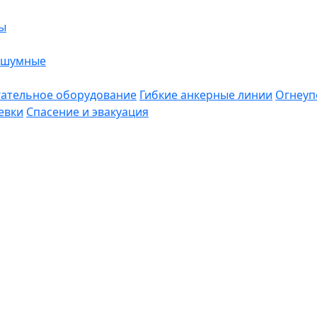
ы
ошумные
ательное оборудование
Гибкие анкерные линии
Огнеуп
евки
Спасение и эвакуация