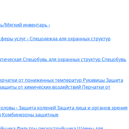
ль/Мягкий инвентарь
›
сферы услуг
›
Спецодежда для охранных структур
атическая
Спецобувь для охранных структур
Спецобувь
ерчатки от пониженных температур
Рукавицы
Защита
защиты от химических воздействий
Перчатки от
головы
›
Защита коленей
Защита лица и органов зрения
ы
Комбинезоны защитные
руйщика
Фильтры пескоструйщика
Шлемы для