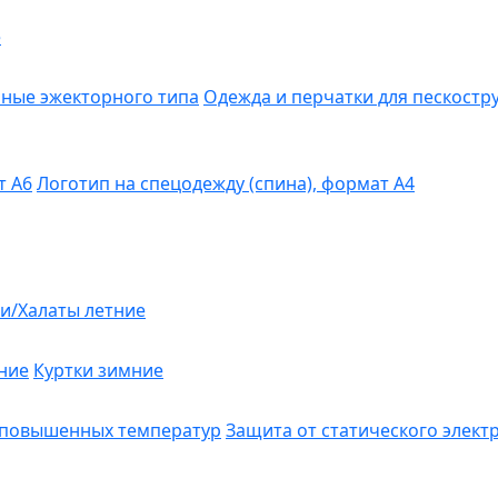
е
ные эжекторного типа
Одежда и перчатки для пескост
т А6
Логотип на спецодежду (спина), формат А4
и/Халаты летние
ние
Куртки зимние
 повышенных температур
Защита от статического элект