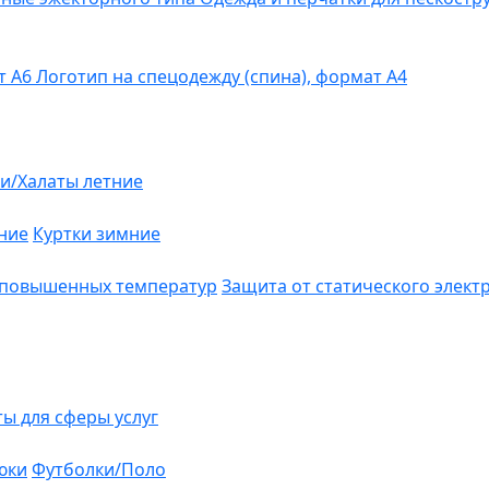
т А6
Логотип на спецодежду (спина), формат А4
и/Халаты летние
ние
Куртки зимние
 повышенных температур
Защита от статического элект
ты для сферы услуг
юки
Футболки/Поло