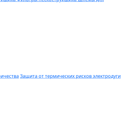
ричества
Защита от термических рисков электродуги