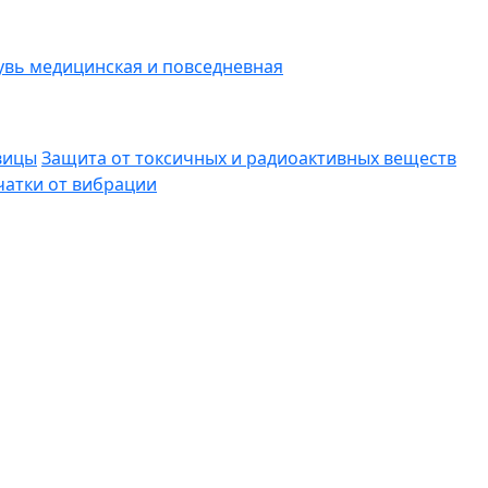
вь медицинская и повседневная
вицы
Защита от токсичных и радиоактивных веществ
атки от вибрации