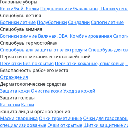
Головные уборы
Кепки/Бейсболки
Подшлемники/Балаклавы
Шапки утеп
Спецобувь летняя
Ботинки летние
Полуботинки
Сандалии
Сапоги летние
Спецобувь зимняя
Ботинки зимние
Валяная, ЭВА, Комбинированная
Сапог
Спецобувь термостойкая
Спецобувь для защиты от электродуги
Спецобувь для с
Перчатки от механических воздействий
Перчатки без покрытия
Перчатки кожаные, спилковые
Безопасность рабочего места
Ограждения
Дерматологические средства
Защита кожи
Очистка кожи
Уход за кожей
Защита головы
Каскетки
Каски
Защита лица и органов зрения
Маски сварщика
Очки герметичные
Очки для газосвар
специализированые
Очки открытые
Щитки защитные л