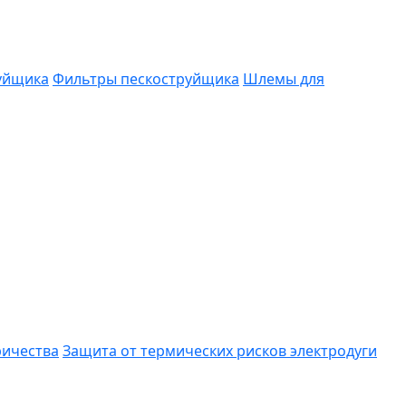
руйщика
Фильтры пескоструйщика
Шлемы для
ричества
Защита от термических рисков электродуги