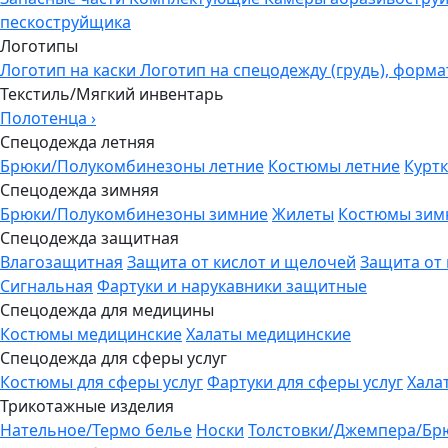
пескоструйщика
Логотипы
Логотип на каски
Логотип на спецодежду (грудь), форма
Текстиль/Мягкий инвентарь
Полотенца
›
Спецодежда летняя
Брюки/Полукомбинезоны летние
Костюмы летние
Куртк
Спецодежда зимняя
Брюки/Полукомбинезоны зимние
Жилеты
Костюмы зим
Спецодежда защитная
Влагозащитная
Защита от кислот и щелочей
Защита от
Сигнальная
Фартуки и нарукавники защитные
Спецодежда для медицины
Костюмы медицинские
Халаты медицинские
Спецодежда для сферы услуг
Костюмы для сферы услуг
Фартуки для сферы услуг
Хала
Трикотажные изделия
Нательное/Термо белье
Носки
Толстовки/Джемпера/Бр