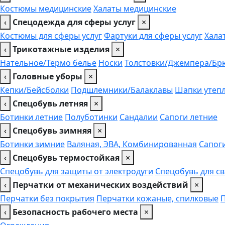
Костюмы медицинские
Халаты медицинские
‹
Спецодежда для сферы услуг
×
Костюмы для сферы услуг
Фартуки для сферы услуг
Хала
‹
Трикотажные изделия
×
Нательное/Термо белье
Носки
Толстовки/Джемпера/Бр
‹
Головные уборы
×
Кепки/Бейсболки
Подшлемники/Балаклавы
Шапки утеп
‹
Спецобувь летняя
×
Ботинки летние
Полуботинки
Сандалии
Сапоги летние
‹
Спецобувь зимняя
×
Ботинки зимние
Валяная, ЭВА, Комбинированная
Сапог
‹
Спецобувь термостойкая
×
Спецобувь для защиты от электродуги
Спецобувь для с
‹
Перчатки от механических воздействий
×
Перчатки без покрытия
Перчатки кожаные, спилковые
‹
Безопасность рабочего места
×