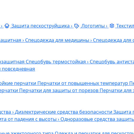
›
Защита пескоструйщика
›
Логотипы
›
Тексти
защитная
›
Спецодежда для медицины
›
Спецодежда для 
озащитная
Спецобувь термостойкая
›
Спецобувь антист
и повседневная
ойкие перчатки
Перчатки от повышенных температур
П
ерчатки
Перчатки для защиты от порезов
Перчатки для 
дства
›
Диэлектрические средства безопасности
Защита 
та от падения с высоты
›
Одноразовые средства защит
ные эжекторного типа
Одежда и перчатки для пескост