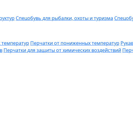
руктур
Спецобувь для рыбалки, охоты и туризма
Спецобу
 температур
Перчатки от пониженных температур
Рука
в
Перчатки для защиты от химических воздействий
Перч