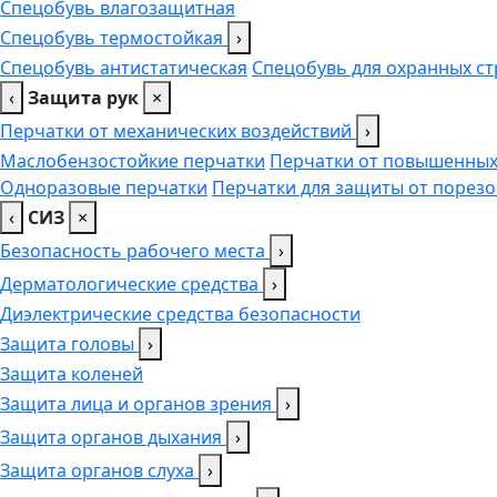
Спецобувь влагозащитная
Спецобувь термостойкая
›
Спецобувь антистатическая
Спецобувь для охранных ст
‹
Защита рук
×
Перчатки от механических воздействий
›
Маслобензостойкие перчатки
Перчатки от повышенных
Одноразовые перчатки
Перчатки для защиты от порезо
‹
СИЗ
×
Безопасность рабочего места
›
Дерматологические средства
›
Диэлектрические средства безопасности
Защита головы
›
Защита коленей
Защита лица и органов зрения
›
Защита органов дыхания
›
Защита органов слуха
›