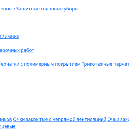
ленные
Защитные головные уборы
и зимние
варочных работ
Перчатки с полимерным покрытием
Трикотажные перча
щиков
Очки закрытые с непрямой вентиляцией
Очки зак
ицевые