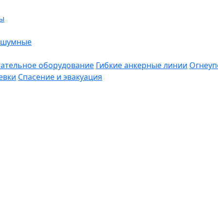
ы
ошумные
ательное оборудование
Гибкие анкерные линии
Огнеуп
евки
Спасение и эвакуация