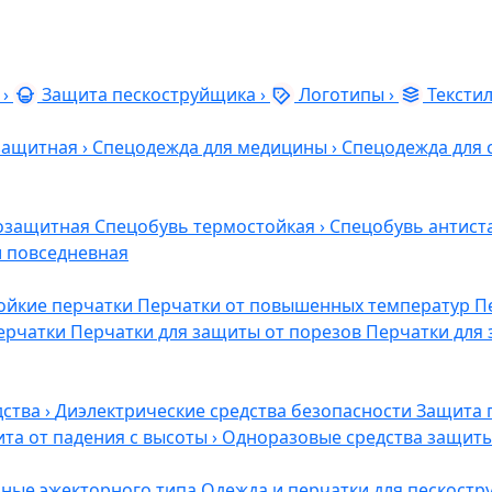
›
Защита пескоструйщика
›
Логотипы
›
Тексти
защитная
›
Спецодежда для медицины
›
Спецодежда для 
озащитная
Спецобувь термостойкая
›
Спецобувь антист
и повседневная
ойкие перчатки
Перчатки от повышенных температур
П
ерчатки
Перчатки для защиты от порезов
Перчатки для 
дства
›
Диэлектрические средства безопасности
Защита 
та от падения с высоты
›
Одноразовые средства защит
ные эжекторного типа
Одежда и перчатки для пескост