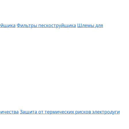
руйщика
Фильтры пескоструйщика
Шлемы для
ричества
Защита от термических рисков электродуги