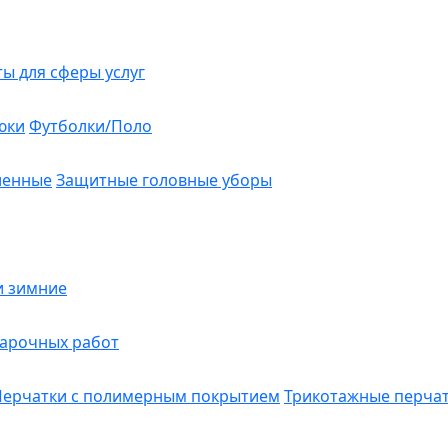
ты для сферы услуг
юки
Футболки/Поло
ленные
Защитные головные уборы
и зимние
варочных работ
Перчатки с полимерным покрытием
Трикотажные перча