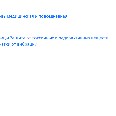
вь медицинская и повседневная
вицы
Защита от токсичных и радиоактивных веществ
атки от вибрации