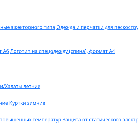
е
ные эжекторного типа
Одежда и перчатки для пескост
т А6
Логотип на спецодежду (спина), формат А4
и/Халаты летние
ние
Куртки зимние
 повышенных температур
Защита от статического элект