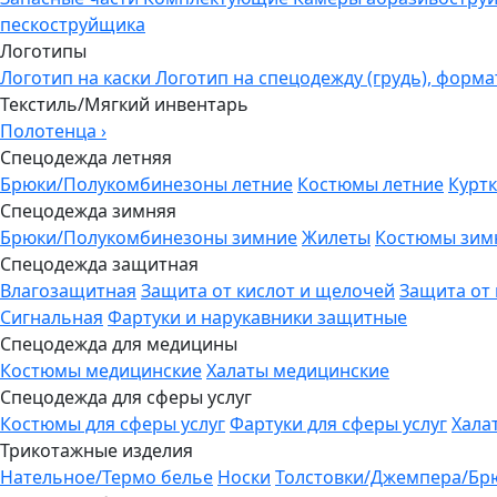
пескоструйщика
Логотипы
Логотип на каски
Логотип на спецодежду (грудь), форма
Текстиль/Мягкий инвентарь
Полотенца
›
Спецодежда летняя
Брюки/Полукомбинезоны летние
Костюмы летние
Куртк
Спецодежда зимняя
Брюки/Полукомбинезоны зимние
Жилеты
Костюмы зим
Спецодежда защитная
Влагозащитная
Защита от кислот и щелочей
Защита от
Сигнальная
Фартуки и нарукавники защитные
Спецодежда для медицины
Костюмы медицинские
Халаты медицинские
Спецодежда для сферы услуг
Костюмы для сферы услуг
Фартуки для сферы услуг
Хала
Трикотажные изделия
Нательное/Термо белье
Носки
Толстовки/Джемпера/Бр