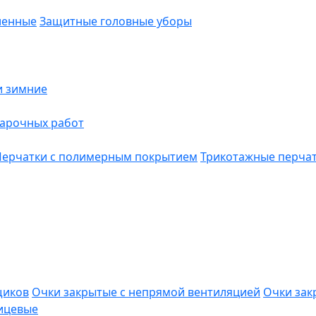
ленные
Защитные головные уборы
и зимние
варочных работ
Перчатки с полимерным покрытием
Трикотажные перча
щиков
Очки закрытые с непрямой вентиляцией
Очки зак
ицевые