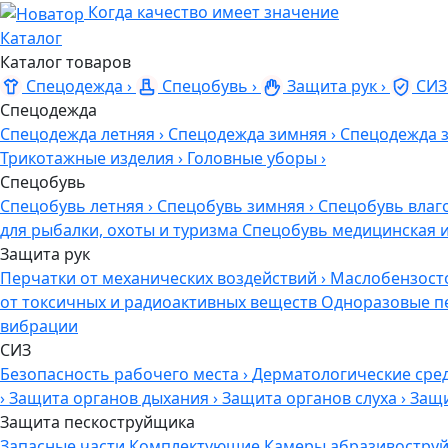
Когда качество имеет значение
Каталог
Каталог товаров
Спецодежда
›
Спецобувь
›
Защита рук
›
СИЗ
Спецодежда
Спецодежда летняя
›
Спецодежда зимняя
›
Спецодежда 
Трикотажные изделия
›
Головные уборы
›
Спецобувь
Спецобувь летняя
›
Спецобувь зимняя
›
Спецобувь влаг
для рыбалки, охоты и туризма
Спецобувь медицинская 
Защита рук
Перчатки от механических воздействий
›
Маслобензост
от токсичных и радиоактивных веществ
Одноразовые п
вибрации
СИЗ
Безопасность рабочего места
›
Дерматологические сре
›
Защита органов дыхания
›
Защита органов слуха
›
Защи
Защита пескоструйщика
Запасные части
Комплектующие
Камеры абразивоструй