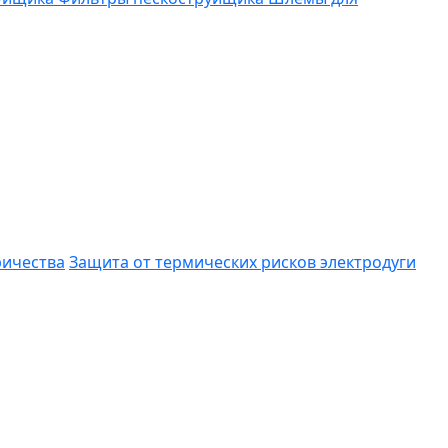
ричества
Защита от термических рисков электродуги