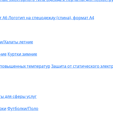
т А6
Логотип на спецодежду (спина), формат А4
и/Халаты летние
ние
Куртки зимние
 повышенных температур
Защита от статического элект
ты для сферы услуг
юки
Футболки/Поло