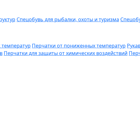
руктур
Спецобувь для рыбалки, охоты и туризма
Спецобу
 температур
Перчатки от пониженных температур
Рука
в
Перчатки для защиты от химических воздействий
Перч