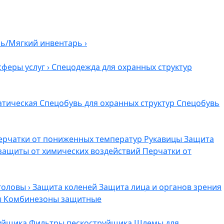
ль/Мягкий инвентарь
›
сферы услуг
›
Спецодежда для охранных структур
атическая
Спецобувь для охранных структур
Спецобувь
ерчатки от пониженных температур
Рукавицы
Защита
защиты от химических воздействий
Перчатки от
головы
›
Защита коленей
Защита лица и органов зрения
ы
Комбинезоны защитные
руйщика
Фильтры пескоструйщика
Шлемы для