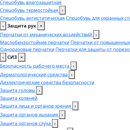
Спецобувь влагозащитная
Спецобувь термостойкая
›
Спецобувь антистатическая
Спецобувь для охранных ст
‹
Защита рук
×
Перчатки от механических воздействий
›
Маслобензостойкие перчатки
Перчатки от повышенных
Одноразовые перчатки
Перчатки для защиты от порезо
‹
СИЗ
×
Безопасность рабочего места
›
Дерматологические средства
›
Диэлектрические средства безопасности
Защита головы
›
Защита коленей
Защита лица и органов зрения
›
Защита органов дыхания
›
Защита органов слуха
›