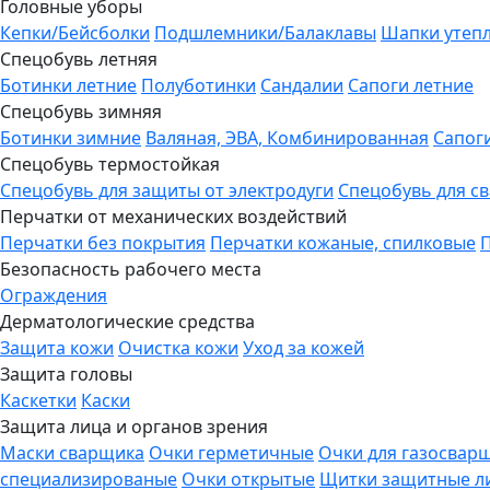
Головные уборы
Кепки/Бейсболки
Подшлемники/Балаклавы
Шапки утеп
Спецобувь летняя
Ботинки летние
Полуботинки
Сандалии
Сапоги летние
Спецобувь зимняя
Ботинки зимние
Валяная, ЭВА, Комбинированная
Сапог
Спецобувь термостойкая
Спецобувь для защиты от электродуги
Спецобувь для с
Перчатки от механических воздействий
Перчатки без покрытия
Перчатки кожаные, спилковые
Безопасность рабочего места
Ограждения
Дерматологические средства
Защита кожи
Очистка кожи
Уход за кожей
Защита головы
Каскетки
Каски
Защита лица и органов зрения
Маски сварщика
Очки герметичные
Очки для газосвар
специализированые
Очки открытые
Щитки защитные л