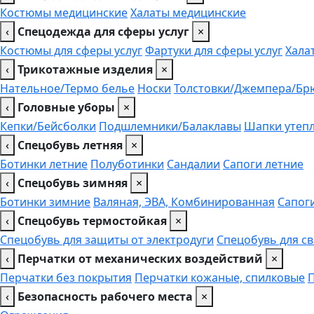
Костюмы медицинские
Халаты медицинские
‹
Спецодежда для сферы услуг
×
Костюмы для сферы услуг
Фартуки для сферы услуг
Хала
‹
Трикотажные изделия
×
Нательное/Термо белье
Носки
Толстовки/Джемпера/Бр
‹
Головные уборы
×
Кепки/Бейсболки
Подшлемники/Балаклавы
Шапки утеп
‹
Спецобувь летняя
×
Ботинки летние
Полуботинки
Сандалии
Сапоги летние
‹
Спецобувь зимняя
×
Ботинки зимние
Валяная, ЭВА, Комбинированная
Сапог
‹
Спецобувь термостойкая
×
Спецобувь для защиты от электродуги
Спецобувь для с
‹
Перчатки от механических воздействий
×
Перчатки без покрытия
Перчатки кожаные, спилковые
‹
Безопасность рабочего места
×