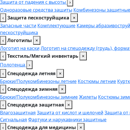
Защита от падения с высоты
›
Одноразовые средства защиты
Комбинезоны защитны
‹
Защита пескоструйщика
×
Запасные части
Комплектующие
Камеры абразивоструй
пескоструйщика
‹
Логотипы
×
Логотип на каски
Логотип на спецодежду (грудь), форма
‹
Текстиль/Мягкий инвентарь
×
Полотенца
›
‹
Спецодежда летняя
×
Брюки/Полукомбинезоны летние
Костюмы летние
Куртк
‹
Спецодежда зимняя
×
Брюки/Полукомбинезоны зимние
Жилеты
Костюмы зим
‹
Спецодежда защитная
×
Влагозащитная
Защита от кислот и щелочей
Защита от
Сигнальная
Фартуки и нарукавники защитные
‹
Спецодежда для медицины
×