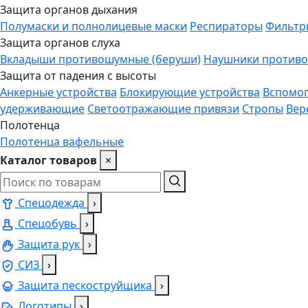
Защита органов дыхания
Полумаски и полнолицевые маски
Респираторы
Фильтр
Защита органов слуха
Вкладыши противошумные (беруши)
Наушники против
Защита от падения с высоты
Анкерные устройства
Блокирующие устройства
Вспомог
удерживающие
Светоотражающие привязи
Стропы
Вер
Полотенца
Полотенца вафельные
Каталог товаров
×
Спецодежда
›
Спецобувь
›
Защита рук
›
СИЗ
›
Защита пескоструйщика
›
Логотипы
›