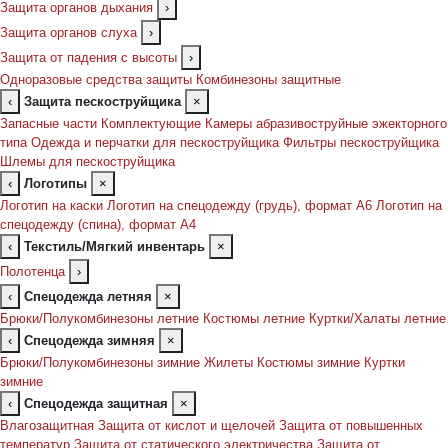
Защита органов дыхания
›
Защита органов слуха
›
Защита от падения с высоты
›
Одноразовые средства защиты
Комбинезоны защитные
‹
Защита пескоструйщика
×
Запасные части
Комплектующие
Камеры абразивоструйные эжекторного
типа
Одежда и перчатки для пескоструйщика
Фильтры пескоструйщика
Шлемы для пескоструйщика
‹
Логотипы
×
Логотип на каски
Логотип на спецодежду (грудь), формат А6
Логотип на
спецодежду (спина), формат А4
‹
Текстиль/Мягкий инвентарь
×
Полотенца
›
‹
Спецодежда летняя
×
Брюки/Полукомбинезоны летние
Костюмы летние
Куртки/Халаты летние
‹
Спецодежда зимняя
×
Брюки/Полукомбинезоны зимние
Жилеты
Костюмы зимние
Куртки
зимние
‹
Спецодежда защитная
×
Влагозащитная
Защита от кислот и щелочей
Защита от повышенных
температур
Защита от статического электричества
Защита от