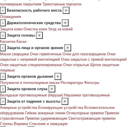
полимерным покрытием
Трикотажные перчатки
‹
Безопасность рабочего места
×
Ограждения
‹
Дерматологические средства
×
Защита кожи
Очистка кожи
Уход за кожей
‹
Защита головы
×
Каскетки
Каски
‹
Защита лица и органов зрения
×
Маски сварщика
Очки герметичные
Очки для газосварщиков
Очки
закрытые с непрямой вентиляцией
Очки закрытые с прямой вентиляцией
Очки защитные специализированые
Очки открытые
Щитки защитные
лицевые
‹
Защита органов дыхания
×
Полумаски и полнолицевые маски
Респираторы
Фильтры
‹
Защита органов слуха
×
Вкладыши противошумные (беруши)
Наушники противошумные
‹
Защита от падения с высоты
×
Анкерные устройства
Блокирующие устройства
Вспомогательное
оборудование
Гибкие анкерные линии
Огнеупорные привязи
Привязи
страховочные
Привязи удерживающие
Светоотражающие привязи
Стропы
Веревки
Спасение и эвакуация