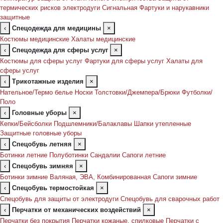
термических рисков электродуги
Сигнальная
Фартуки и нарукавники
защитные
‹
Спецодежда для медицины
×
Костюмы медицинские
Халаты медицинские
‹
Спецодежда для сферы услуг
×
Костюмы для сферы услуг
Фартуки для сферы услуг
Халаты для
сферы услуг
‹
Трикотажные изделия
×
Нательное/Термо белье
Носки
Толстовки/Джемпера/Брюки
Футболки/
Поло
‹
Головные уборы
×
Кепки/Бейсболки
Подшлемники/Балаклавы
Шапки утепленные
Защитные головные уборы
‹
Спецобувь летняя
×
Ботинки летние
Полуботинки
Сандалии
Сапоги летние
‹
Спецобувь зимняя
×
Ботинки зимние
Валяная, ЭВА, Комбинированная
Сапоги зимние
‹
Спецобувь термостойкая
×
Спецобувь для защиты от электродуги
Спецобувь для сварочных работ
‹
Перчатки от механических воздействий
×
Перчатки без покрытия
Перчатки кожаные, спилковые
Перчатки с