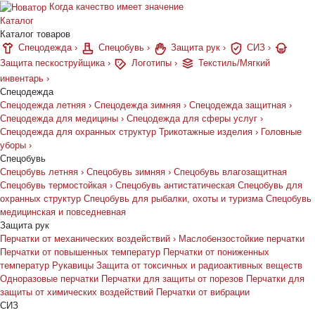
Когда качество имеет значение
Каталог
Каталог товаров
Спецодежда
›
Спецобувь
›
Защита рук
›
СИЗ
›
Защита пескоструйщика
›
Логотипы
›
Текстиль/Мягкий
инвентарь
›
Спецодежда
Спецодежда летняя
›
Спецодежда зимняя
›
Спецодежда защитная
›
Спецодежда для медицины
›
Спецодежда для сферы услуг
›
Спецодежда для охранных структур
Трикотажные изделия
›
Головные
уборы
›
Спецобувь
Спецобувь летняя
›
Спецобувь зимняя
›
Спецобувь влагозащитная
Спецобувь термостойкая
›
Спецобувь антистатическая
Спецобувь для
охранных структур
Спецобувь для рыбалки, охоты и туризма
Спецобувь
медицинская и повседневная
Защита рук
Перчатки от механических воздействий
›
Маслобензостойкие перчатки
Перчатки от повышенных температур
Перчатки от пониженных
температур
Рукавицы
Защита от токсичных и радиоактивных веществ
Одноразовые перчатки
Перчатки для защиты от порезов
Перчатки для
защиты от химических воздействий
Перчатки от вибрации
СИЗ