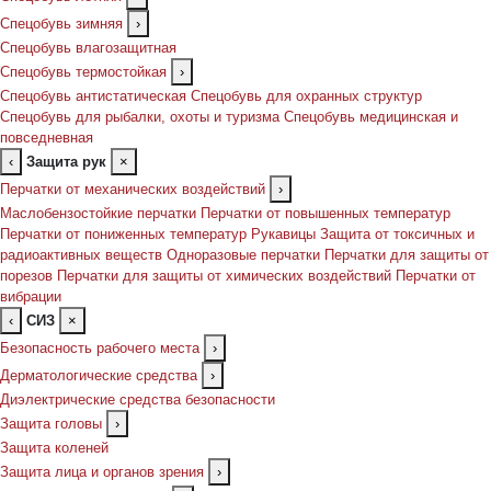
Спецобувь зимняя
›
Спецобувь влагозащитная
Спецобувь термостойкая
›
Спецобувь антистатическая
Спецобувь для охранных структур
Спецобувь для рыбалки, охоты и туризма
Спецобувь медицинская и
повседневная
‹
Защита рук
×
Перчатки от механических воздействий
›
Маслобензостойкие перчатки
Перчатки от повышенных температур
Перчатки от пониженных температур
Рукавицы
Защита от токсичных и
радиоактивных веществ
Одноразовые перчатки
Перчатки для защиты от
порезов
Перчатки для защиты от химических воздействий
Перчатки от
вибрации
‹
СИЗ
×
Безопасность рабочего места
›
Дерматологические средства
›
Диэлектрические средства безопасности
Защита головы
›
Защита коленей
Защита лица и органов зрения
›