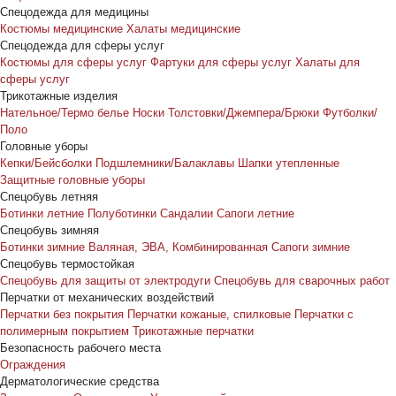
Спецодежда для медицины
Костюмы медицинские
Халаты медицинские
Спецодежда для сферы услуг
Костюмы для сферы услуг
Фартуки для сферы услуг
Халаты для
сферы услуг
Трикотажные изделия
Нательное/Термо белье
Носки
Толстовки/Джемпера/Брюки
Футболки/
Поло
Головные уборы
Кепки/Бейсболки
Подшлемники/Балаклавы
Шапки утепленные
Защитные головные уборы
Спецобувь летняя
Ботинки летние
Полуботинки
Сандалии
Сапоги летние
Спецобувь зимняя
Ботинки зимние
Валяная, ЭВА, Комбинированная
Сапоги зимние
Спецобувь термостойкая
Спецобувь для защиты от электродуги
Спецобувь для сварочных работ
Перчатки от механических воздействий
Перчатки без покрытия
Перчатки кожаные, спилковые
Перчатки с
полимерным покрытием
Трикотажные перчатки
Безопасность рабочего места
Ограждения
Дерматологические средства