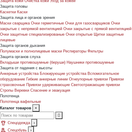
Защита кожи
Очистка кожи
Уход за кожей
Защита головы
Каскетки
Каски
Защита лица и органов зрения
Маски сварщика
Очки герметичные
Очки для газосварщиков
Очки
закрытые с непрямой вентиляцией
Очки закрытые с прямой вентиляцией
Очки защитные специализированые
Очки открытые
Щитки защитные
лицевые
Защита органов дыхания
Полумаски и полнолицевые маски
Респираторы
Фильтры
Защита органов слуха
Вкладыши противошумные (беруши)
Наушники противошумные
Защита от падения с высоты
Анкерные устройства
Блокирующие устройства
Вспомогательное
оборудование
Гибкие анкерные линии
Огнеупорные привязи
Привязи
страховочные
Привязи удерживающие
Светоотражающие привязи
Стропы
Веревки
Спасение и эвакуация
Полотенца
Полотенца вафельные
Каталог товаров
×
Спецодежда
›
Спецобувь
›