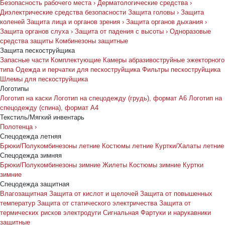
Безопасность рабочего места
›
Дерматологические средства
›
Диэлектрические средства безопасности
Защита головы
›
Защита
коленей
Защита лица и органов зрения
›
Защита органов дыхания
›
Защита органов слуха
›
Защита от падения с высоты
›
Одноразовые
средства защиты
Комбинезоны защитные
Защита пескоструйщика
Запасные части
Комплектующие
Камеры абразивоструйные эжекторного
типа
Одежда и перчатки для пескоструйщика
Фильтры пескоструйщика
Шлемы для пескоструйщика
Логотипы
Логотип на каски
Логотип на спецодежду (грудь), формат А6
Логотип на
спецодежду (спина), формат А4
Текстиль/Мягкий инвентарь
Полотенца
›
Спецодежда летняя
Брюки/Полукомбинезоны летние
Костюмы летние
Куртки/Халаты летние
Спецодежда зимняя
Брюки/Полукомбинезоны зимние
Жилеты
Костюмы зимние
Куртки
зимние
Спецодежда защитная
Влагозащитная
Защита от кислот и щелочей
Защита от повышенных
температур
Защита от статического электричества
Защита от
термических рисков электродуги
Сигнальная
Фартуки и нарукавники
защитные