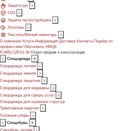
Защита рук
›
СИЗ
›
Защита пескоструйщика
›
Логотипы
›
Текстиль/Мягкий инвентарь
›
О компании
Услуги
Информация
Доставка
Контакты
Подбор по
профессиям
Обосновать НМЦК
8 (495) 128-01-36
Отдел продаж и консультации
‹
Спецодежда
×
Спецодежда летняя
›
Спецодежда зимняя
›
Спецодежда защитная
›
Спецодежда для медицины
›
Спецодежда для сферы услуг
›
Спецодежда для охранных структур
Трикотажные изделия
›
Головные уборы
›
‹
Спецобувь
×
Спецобувь летняя
›