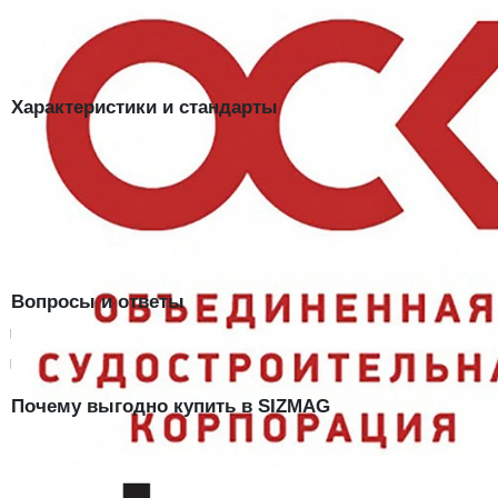
происхождение — важно для закупок с локализацией
Белый цвет:
маркирует ИТР и хорошо различим на площадке
ТР ТС 019/2011:
каска пригодна как штатное СИЗ головы
Характеристики и стандарты
Заключение Минпромторга
Да
Нормативный документ
ТР ТС 019/2011
Основной цвет
Белый
Артикул
4000297
Вопросы и ответы
Зачем важно заключение Минпромторга?
Кому подходит белая каска?
Почему выгодно купить в SIZMAG
Защитная каска ФОРВАРД, белая в наличии на складе SIZMAG в
Москве — отгрузка в день заказа, доставка по всей России.
Работаем с юридическими лицами по счёту, документы для закупок