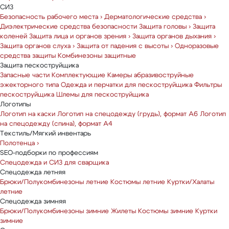
СИЗ
Безопасность рабочего места
›
Дерматологические средства
›
Диэлектрические средства безопасности
Защита головы
›
Защита
коленей
Защита лица и органов зрения
›
Защита органов дыхания
›
Защита органов слуха
›
Защита от падения с высоты
›
Одноразовые
средства защиты
Комбинезоны защитные
Защита пескоструйщика
Запасные части
Комплектующие
Камеры абразивоструйные
эжекторного типа
Одежда и перчатки для пескоструйщика
Фильтры
пескоструйщика
Шлемы для пескоструйщика
Логотипы
Логотип на каски
Логотип на спецодежду (грудь), формат А6
Логотип
на спецодежду (спина), формат А4
Текстиль/Мягкий инвентарь
Полотенца
›
SEO-подборки по профессиям
Спецодежда и СИЗ для сварщика
Спецодежда летняя
Брюки/Полукомбинезоны летние
Костюмы летние
Куртки/Халаты
летние
Спецодежда зимняя
Брюки/Полукомбинезоны зимние
Жилеты
Костюмы зимние
Куртки
зимние