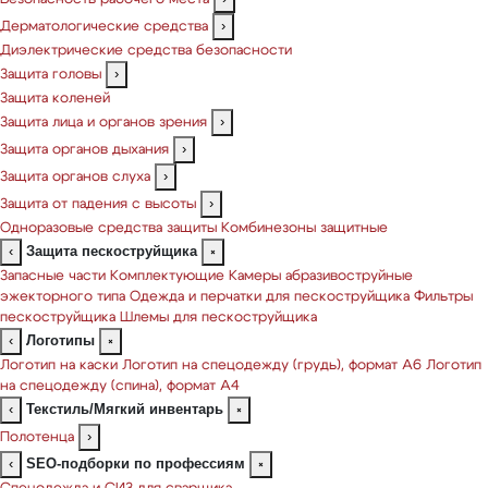
Дерматологические средства
›
Диэлектрические средства безопасности
Защита головы
›
Защита коленей
Защита лица и органов зрения
›
Защита органов дыхания
›
Защита органов слуха
›
Защита от падения с высоты
›
Одноразовые средства защиты
Комбинезоны защитные
Защита пескоструйщика
‹
×
Запасные части
Комплектующие
Камеры абразивоструйные
эжекторного типа
Одежда и перчатки для пескоструйщика
Фильтры
пескоструйщика
Шлемы для пескоструйщика
Логотипы
‹
×
Логотип на каски
Логотип на спецодежду (грудь), формат А6
Логотип
на спецодежду (спина), формат А4
Текстиль/Мягкий инвентарь
‹
×
Полотенца
›
SEO-подборки по профессиям
‹
×