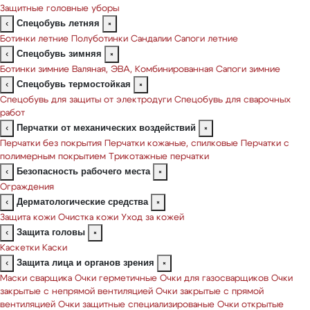
Защитные головные уборы
Спецобувь летняя
‹
×
Ботинки летние
Полуботинки
Сандалии
Сапоги летние
Спецобувь зимняя
‹
×
Ботинки зимние
Валяная, ЭВА, Комбинированная
Сапоги зимние
Спецобувь термостойкая
‹
×
Спецобувь для защиты от электродуги
Спецобувь для сварочных
работ
Перчатки от механических воздействий
‹
×
Перчатки без покрытия
Перчатки кожаные, спилковые
Перчатки с
полимерным покрытием
Трикотажные перчатки
Безопасность рабочего места
‹
×
Ограждения
Дерматологические средства
‹
×
Защита кожи
Очистка кожи
Уход за кожей
Защита головы
‹
×
Каскетки
Каски
Защита лица и органов зрения
‹
×
Маски сварщика
Очки герметичные
Очки для газосварщиков
Очки
закрытые с непрямой вентиляцией
Очки закрытые с прямой
вентиляцией
Очки защитные специализированые
Очки открытые