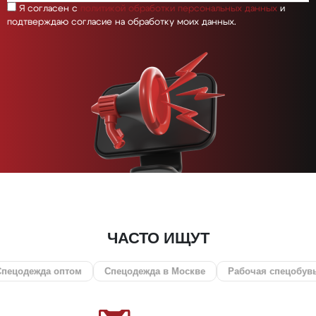
Я согласен с
политикой обработки персональных данных
и
подтверждаю согласие на обработку моих данных.
ЧАСТО ИЩУТ
птом
Спецодежда в Москве
Рабочая спецобувь
СИЗ