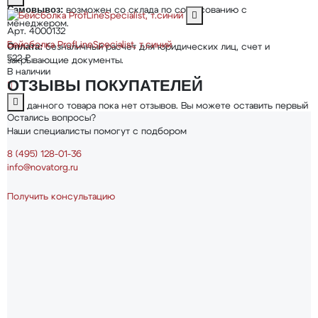
Самовывоз:
возможен со склада по согласованию с
менеджером.
Арт. 4000132
Бейсболка ProfLineSpecialist, т.синий
Оплата:
безналичный расчет для юридических лиц, счет и
522 ₽
закрывающие документы.
В наличии
ОТЗЫВЫ ПОКУПАТЕЛЕЙ
Для данного товара пока нет отзывов. Вы можете оставить первый
Остались вопросы?
отзыв, он появится после модерации.
Наши специалисты помогут с подбором
Оценить товар
8 (495) 128-01-36
★
info@novatorg.ru
Отзывов пока нет
Оставьте отзыв о товаре, и после проверки он
появится на странице.
Получить консультацию