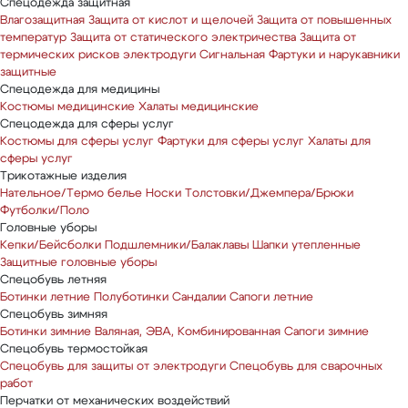
Спецодежда защитная
Влагозащитная
Защита от кислот и щелочей
Защита от повышенных
температур
Защита от статического электричества
Защита от
термических рисков электродуги
Сигнальная
Фартуки и нарукавники
защитные
Спецодежда для медицины
Костюмы медицинские
Халаты медицинские
Спецодежда для сферы услуг
Костюмы для сферы услуг
Фартуки для сферы услуг
Халаты для
сферы услуг
Трикотажные изделия
Нательное/Термо белье
Носки
Толстовки/Джемпера/Брюки
Футболки/Поло
Головные уборы
Кепки/Бейсболки
Подшлемники/Балаклавы
Шапки утепленные
Защитные головные уборы
Спецобувь летняя
Ботинки летние
Полуботинки
Сандалии
Сапоги летние
Спецобувь зимняя
Ботинки зимние
Валяная, ЭВА, Комбинированная
Сапоги зимние
Спецобувь термостойкая
Спецобувь для защиты от электродуги
Спецобувь для сварочных
работ
Перчатки от механических воздействий