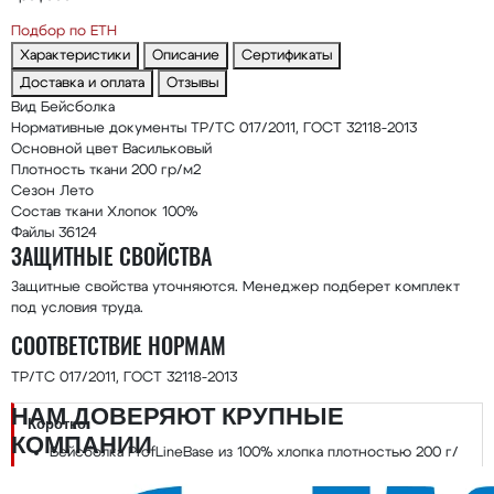
Подбор по ЕТН
Характеристики
Описание
Сертификаты
Доставка и оплата
Отзывы
Вид
Бейсболка
Нормативные документы
ТР/ТС 017/2011, ГОСТ 32118-2013
Основной цвет
Васильковый
Плотность ткани
200 гр/м2
Сезон
Лето
Состав ткани
Хлопок 100%
Файлы
36124
ЗАЩИТНЫЕ СВОЙСТВА
Защитные свойства уточняются. Менеджер подберет комплект
под условия труда.
СООТВЕТСТВИЕ НОРМАМ
ТР/ТС 017/2011, ГОСТ 32118-2013
НАМ ДОВЕРЯЮТ КРУПНЫЕ
Коротко:
КОМПАНИИ
Бейсболка ProfLineBase из 100% хлопка плотностью 200 г/
м², васильковый цвет