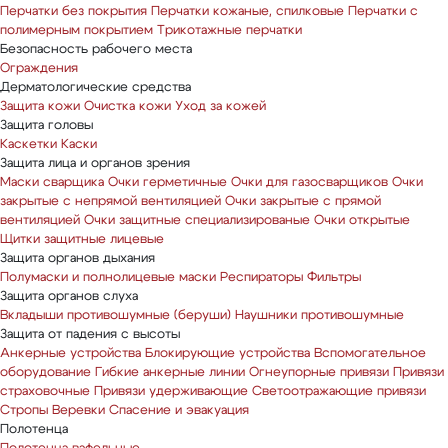
Перчатки без покрытия
Перчатки кожаные, спилковые
Перчатки с
полимерным покрытием
Трикотажные перчатки
Безопасность рабочего места
Ограждения
Дерматологические средства
Защита кожи
Очистка кожи
Уход за кожей
Защита головы
Каскетки
Каски
Защита лица и органов зрения
Маски сварщика
Очки герметичные
Очки для газосварщиков
Очки
закрытые с непрямой вентиляцией
Очки закрытые с прямой
вентиляцией
Очки защитные специализированые
Очки открытые
Щитки защитные лицевые
Защита органов дыхания
Полумаски и полнолицевые маски
Респираторы
Фильтры
Защита органов слуха
Вкладыши противошумные (беруши)
Наушники противошумные
Защита от падения с высоты
Анкерные устройства
Блокирующие устройства
Вспомогательное
оборудование
Гибкие анкерные линии
Огнеупорные привязи
Привязи
страховочные
Привязи удерживающие
Светоотражающие привязи
Стропы
Веревки
Спасение и эвакуация
Полотенца