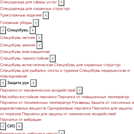
Спецодежда для сферы услуг
›
Спецодежда для охранных структур
Трикотажные изделия
›
Головные уборы
›
Спецобувь
‹
×
Спецобувь летняя
›
Спецобувь зимняя
›
Спецобувь влагозащитная
Спецобувь термостойкая
›
Спецобувь антистатическая
Спецобувь для охранных структур
Спецобувь для рыбалки, охоты и туризма
Спецобувь медицинская и
повседневная
Защита рук
‹
×
Перчатки от механических воздействий
›
Маслобензостойкие перчатки
Перчатки от повышенных температур
Перчатки от пониженных температур
Рукавицы
Защита от токсичных и
радиоактивных веществ
Одноразовые перчатки
Перчатки для защиты
от порезов
Перчатки для защиты от химических воздействий
Перчатки от вибрации
СИЗ
‹
×
Безопасность рабочего места
›