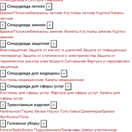
Спецодежда и СИЗ для сварщика
Спецодежда летняя
‹
×
Брюки/Полукомбинезоны летние
Костюмы летние
Куртки/Халаты
летние
Спецодежда зимняя
‹
×
Брюки/Полукомбинезоны зимние
Жилеты
Костюмы зимние
Куртки
зимние
Спецодежда защитная
‹
×
Влагозащитная
Защита от кислот и щелочей
Защита от повышенных
температур
Защита от статического электричества
Защита от
термических рисков электродуги
Сигнальная
Фартуки и нарукавники
защитные
Спецодежда для медицины
‹
×
Костюмы медицинские
Халаты медицинские
Спецодежда для сферы услуг
‹
×
Костюмы для сферы услуг
Фартуки для сферы услуг
Халаты для
сферы услуг
Трикотажные изделия
‹
×
Нательное/Термо белье
Носки
Толстовки/Джемпера/Брюки
Футболки/Поло
Головные уборы
‹
×
Кепки/Бейсболки
Подшлемники/Балаклавы
Шапки утепленные