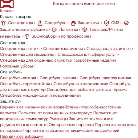
Когда качество имеет значение
Каталог
Каталог товаров
Спецодежда
›
Спецобувь
›
Защита рук
›
СИЗ
›
Защита пескоструйщика
›
Логотипы
›
Текстиль/Мягкий
инвентарь
›
SEO-подборки по профессиям
›
Спецодежда
Спецодежда летняя
›
Спецодежда зимняя
›
Спецодежда защитная
›
Спецодежда для медицины
›
Спецодежда для сферы услуг
›
Спецодежда для охранных структур
Трикотажные изделия
›
Головные уборы
›
Спецобувь
Спецобувь летняя
›
Спецобувь зимняя
›
Спецобувь влагозащитная
Спецобувь термостойкая
›
Спецобувь антистатическая
Спецобувь
для охранных структур
Спецобувь для рыбалки, охоты и туризма
Спецобувь медицинская и повседневная
Защита рук
Перчатки от механических воздействий
›
Маслобензостойкие
перчатки
Перчатки от повышенных температур
Перчатки от
пониженных температур
Рукавицы
Защита от токсичных и
радиоактивных веществ
Одноразовые перчатки
Перчатки для защиты
от порезов
Перчатки для защиты от химических воздействий
Перчатки от вибрации