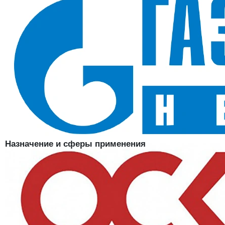
Сертифицирована по ТР/ТС 017/2011 и ГОСТ 32118-2013
Летний головной убор для рабочих на открытых площадках
и в цехах
В наличии в SIZMAG (Москва), отгрузка в день заказа
Бейсболка ProfLineBase, васильковый
— рабочая кепка из
плотного хлопка для лета, сертифицированная по ТР/ТС 017/2011 и
ГОСТ 32118-2013. Козырёк прикрывает глаза от солнца, а
натуральная ткань пропускает воздух и не даёт голове
перегреваться в жару. Яркий васильковый цвет хорошо
сочетается с классической спецодеждой того же оттенка —
удобно собирать единый комплект для бригады.
Назначение и сферы применения
Летняя кепка для тех, кто работает на улице или в тёплых
помещениях: строители, дорожные рабочие, озеленители,
монтажники, персонал складов и логистических центров,
сотрудники автосервисов и клининга. Подходит и как элемент
корпоративной формы — васильковый цвет традиционен для
рабочей одежды многих предприятий.