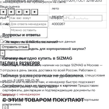
Нормативные документы
ТР/ТС 017/2011, ГОСТ 32118-2013
с менеджером и не публикуются на сайте.
Ваша оценка
Сезон
лето
★
★
★
★
★
Основной цвет
васильковый
Имя *
Телефон
Артикул
4000267
E-mail
Вопросы и ответы
Отзыв
Не жарко ли в бейсболке летом?
Согласен на обработку персональных данных
Отправить отзыв
Подойдёт ли модель для корпоративной закупки?
×
Почему выгодно купить в SIZMAG
Подбор размера
ТАБЛИЦА РАЗМЕРОВ
Бейсболка ProfLineBase в наличии на складе SIZMAG в Москве —
отгрузка в день заказа, доставка по всей России. Работаем с
?
Таблица размеров пока не добавлена
юрлицами по счёту, готовим документы для закупок, спецусловия
на опт: 8 (495) 128-01-36.
Напишите или позвоните нам, и менеджер быстро подскажет
Сертификаты пока не прикреплены к карточке
Предоставим
подходящий размер под вашу задачу.
сертификаты, декларации и подтверждающие документы по
Связаться с менеджером
запросу.
С ЭТИМ ТОВАРОМ ПОКУПАЮТ
Доставка:
по Москве, регионам России и СНГ транспортными
компаниями.