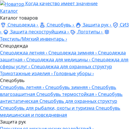
Когда качество имеет значение
Каталог
Каталог товаров
Спецодежда
›
Спецобувь
›
Защита рук
›
СИЗ
›
Защита пескоструйщика
›
Логотипы
›
Текстиль/Мягкий инвентарь
›
Спецодежда
Спецодежда летняя
›
Спецодежда зимняя
›
Спецодежда
защитная
›
Спецодежда для медицины
›
Спецодежда для
сферы услуг
›
Спецодежда для охранных структур
Трикотажные изделия
›
Головные уборы
›
Спецобувь
Спецобувь летняя
›
Спецобувь зимняя
›
Спецобувь
влагозащитная
Спецобувь термостойкая
›
Спецобувь
антистатическая
Спецобувь для охранных структур
Спецобувь для рыбалки, охоты и туризма
Спецобувь
медицинская и повседневная
Защита рук
Перчатки от механических воздействий
›