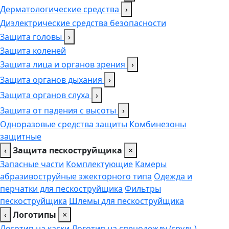
Дерматологические средства
›
Диэлектрические средства безопасности
Защита головы
›
Защита коленей
Защита лица и органов зрения
›
Защита органов дыхания
›
Защита органов слуха
›
Защита от падения с высоты
›
Одноразовые средства защиты
Комбинезоны
защитные
‹
Защита пескоструйщика
×
Запасные части
Комплектующие
Камеры
абразивоструйные эжекторного типа
Одежда и
перчатки для пескоструйщика
Фильтры
пескоструйщика
Шлемы для пескоструйщика
‹
Логотипы
×
Логотип на каски
Логотип на спецодежду (грудь),