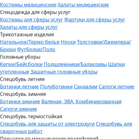
Костюмы медицинские
Халаты медицинские
Спецодежда для сферы услуг
Костюмы для сферы услуг
Фартуки для сферы услуг
Халаты для сферы услуг
Трикотажные изделия
Нательное/Термо белье
Носки
Толстовки/Джемпера/
Брюки
Футболки/Поло
Головные уборы
Кепки/Бейсболки
Подшлемники/Балаклавы
Шапки
утепленные
Защитные головные уборы
Спецобувь летняя
Ботинки летние
Полуботинки
Сандалии
Сапоги летние
Спецобувь зимняя
Ботинки зимние
Валяная, ЭВА, Комбинированная
Сапоги зимние
Спецобувь термостойкая
Спецобувь для защиты от электродуги
Спецобувь для
сварочных работ
Перчатки от механических воздействий