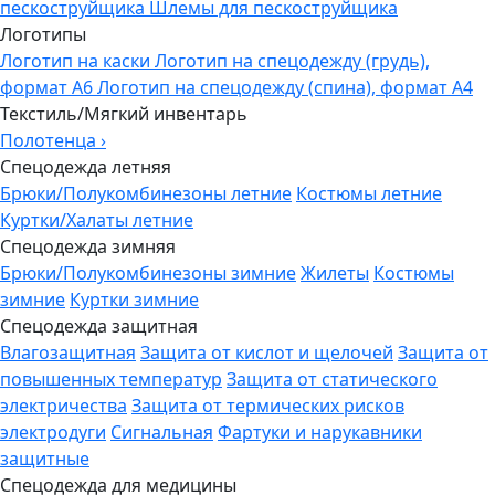
пескоструйщика
Шлемы для пескоструйщика
Логотипы
Логотип на каски
Логотип на спецодежду (грудь),
формат А6
Логотип на спецодежду (спина), формат А4
Текстиль/Мягкий инвентарь
Полотенца
›
Спецодежда летняя
Брюки/Полукомбинезоны летние
Костюмы летние
Куртки/Халаты летние
Спецодежда зимняя
Брюки/Полукомбинезоны зимние
Жилеты
Костюмы
зимние
Куртки зимние
Спецодежда защитная
Влагозащитная
Защита от кислот и щелочей
Защита от
повышенных температур
Защита от статического
электричества
Защита от термических рисков
электродуги
Сигнальная
Фартуки и нарукавники
защитные
Спецодежда для медицины