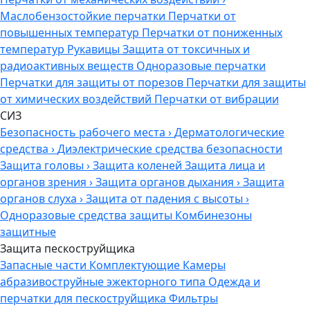
Маслобензостойкие перчатки
Перчатки от
повышенных температур
Перчатки от пониженных
температур
Рукавицы
Защита от токсичных и
радиоактивных веществ
Одноразовые перчатки
Перчатки для защиты от порезов
Перчатки для защиты
от химических воздействий
Перчатки от вибрации
СИЗ
Безопасность рабочего места
›
Дерматологические
средства
›
Диэлектрические средства безопасности
Защита головы
›
Защита коленей
Защита лица и
органов зрения
›
Защита органов дыхания
›
Защита
органов слуха
›
Защита от падения с высоты
›
Одноразовые средства защиты
Комбинезоны
защитные
Защита пескоструйщика
Запасные части
Комплектующие
Камеры
абразивоструйные эжекторного типа
Одежда и
перчатки для пескоструйщика
Фильтры