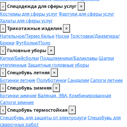
‹
Спецодежда для сферы услуг
×
Костюмы для сферы услуг
Фартуки для сферы услуг
Халаты для сферы услуг
‹
Трикотажные изделия
×
Нательное/Термо белье
Носки
Толстовки/Джемпера/
Брюки
Футболки/Поло
‹
Головные уборы
×
Кепки/Бейсболки
Подшлемники/Балаклавы
Шапки
утепленные
Защитные головные уборы
‹
Спецобувь летняя
×
Ботинки летние
Полуботинки
Сандалии
Сапоги летние
‹
Спецобувь зимняя
×
Ботинки зимние
Валяная, ЭВА, Комбинированная
Сапоги зимние
‹
Спецобувь термостойкая
×
Спецобувь для защиты от электродуги
Спецобувь для
сварочных работ