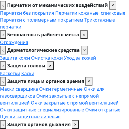
‹
Перчатки от механических воздействий
×
Перчатки без покрытия
Перчатки кожаные, спилковые
Перчатки с полимерным покрытием
Трикотажные
перчатки
‹
Безопасность рабочего места
×
Ограждения
‹
Дерматологические средства
×
Защита кожи
Очистка кожи
Уход за кожей
‹
Защита головы
×
Каскетки
Каски
‹
Защита лица и органов зрения
×
Маски сварщика
Очки герметичные
Очки для
газосварщиков
Очки закрытые с непрямой
вентиляцией
Очки закрытые с прямой вентиляцией
Очки защитные специализированые
Очки открытые
Щитки защитные лицевые
‹
Защита органов дыхания
×