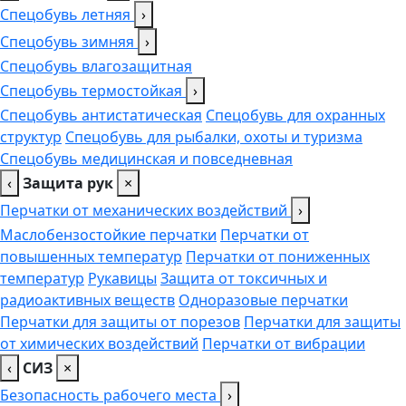
Спецобувь летняя
›
Спецобувь зимняя
›
Спецобувь влагозащитная
Спецобувь термостойкая
›
Спецобувь антистатическая
Спецобувь для охранных
структур
Спецобувь для рыбалки, охоты и туризма
Спецобувь медицинская и повседневная
‹
Защита рук
×
Перчатки от механических воздействий
›
Маслобензостойкие перчатки
Перчатки от
повышенных температур
Перчатки от пониженных
температур
Рукавицы
Защита от токсичных и
радиоактивных веществ
Одноразовые перчатки
Перчатки для защиты от порезов
Перчатки для защиты
от химических воздействий
Перчатки от вибрации
‹
СИЗ
×
Безопасность рабочего места
›