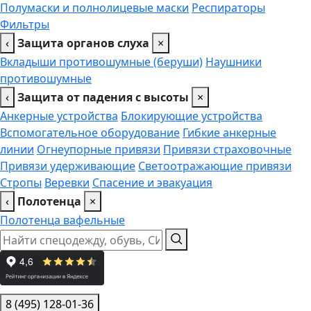
Полумаски и полнолицевые маски
Респираторы
Фильтры
‹
Защита органов слуха
×
Вкладыши противошумные (беруши)
Наушники
противошумные
‹
Защита от падения с высоты
×
Анкерные устройства
Блокирующие устройства
Вспомогательное оборудование
Гибкие анкерные
линии
Огнеупорные привязи
Привязи страховочные
Привязи удерживающие
Светоотражающие привязи
Стропы
Веревки
Спасение и эвакуация
‹
Полотенца
×
Полотенца вафельные
8 (495) 128-01-36