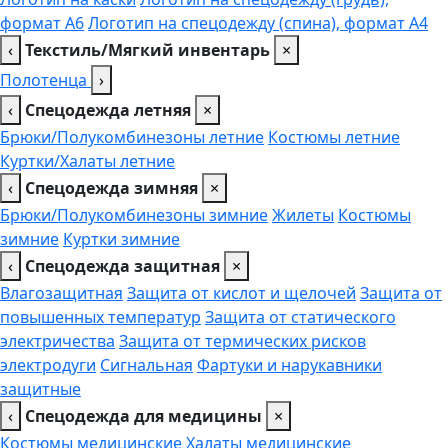
формат А6
Логотип на спецодежду (спина), формат А4
‹
Текстиль/Мягкий инвентарь
×
Полотенца
›
‹
Спецодежда летняя
×
Брюки/Полукомбинезоны летние
Костюмы летние
Куртки/Халаты летние
‹
Спецодежда зимняя
×
Брюки/Полукомбинезоны зимние
Жилеты
Костюмы
зимние
Куртки зимние
‹
Спецодежда защитная
×
Влагозащитная
Защита от кислот и щелочей
Защита от
повышенных температур
Защита от статического
электричества
Защита от термических рисков
электродуги
Сигнальная
Фартуки и нарукавники
защитные
‹
Спецодежда для медицины
×
Костюмы медицинские
Халаты медицинские