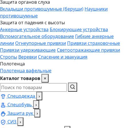
Защита органов слуха
Вкладыши противошумные (беруши)
Наушники
противошумные
Защита от падения с высоты
Анкерные устройства
Блокирующие устройства
Вспомогательное оборудование
Гибкие анкерные
линии
Огнеупорные привязи
Привязи страховочные
Привязи удерживающие
Светоотражающие привязи
Стропы
Веревки
Спасение и эвакуация
Полотенца
Полотенца вафельные
Каталог товаров
×
Спецодежда
›
Спецобувь
›
Защита рук
›
СИЗ
›