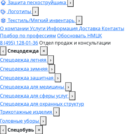
Защита пескоструйщика
›
Логотипы
›
Текстиль/Мягкий инвентарь
›
О компании
Услуги
Информация
Доставка
Контакты
Подбор по профессиям
Обосновать НМЦК
8 (495) 128-01-36
Отдел продаж и консультации
‹
Спецодежда
×
Спецодежда летняя
›
Спецодежда зимняя
›
Спецодежда защитная
›
Спецодежда для медицины
›
Спецодежда для сферы услуг
›
Спецодежда для охранных структур
Трикотажные изделия
›
Головные уборы
›
‹
Спецобувь
×