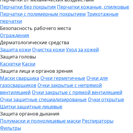
Перчатки без покрытия
Перчатки кожаные, спилковые
Перчатки с полимерным покрытием
Трикотажные
перчатки
Безопасность рабочего места
Ограждения
Дерматологические средства
Защита кожи
Очистка кожи
Уход за кожей
Защита головы
Каскетки
Каски
Защита лица и органов зрения
Маски сварщика
Очки герметичные
Очки для
газосварщиков
Очки закрытые с непрямой
вентиляцией
Очки закрытые с прямой вентиляцией
Очки защитные специализированые
Очки открытые
Щитки защитные лицевые
Защита органов дыхания
Полумаски и полнолицевые маски
Респираторы
Фильтры