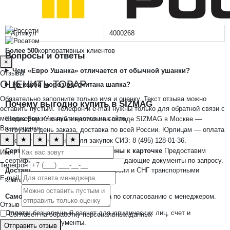
Сезон
зима
Пол
унисекс (мужской, женский)
Артикул
4000268
Более 500
корпоративных клиентов
Вопросы и ответы
×
Чем «Евро Ушанка» отличается от обычной ушанки?
Отзывы
ОЦЕНИТЬ ТОВАР
На какой мороз рассчитана шапка?
Обязательно заполните только имя и оценку. Текст отзыва можно
Почему выгодно купить в SIZMAG
оставить пустым. Телефон и e-mail нужны только для обратной связи с
менеджером и не публикуются на сайте.
Шапка Евро Ушанка в наличии на складе SIZMAG в Москве —
Ваша оценка
отгрузка в день заказа, доставка по всей России. Юрлицам — оплата
★
★
★
★
★
по счёту и документы для закупок СИЗ: 8 (495) 128-01-36.
Сертификаты пока не прикреплены к карточке
Предоставим
Имя *
сертификаты, декларации и подтверждающие документы по запросу.
Телефон
Доставка:
по Москве, регионам России и СНГ транспортными
E-mail
компаниями.
Самовывоз:
возможен со склада по согласованию с менеджером.
Отзыв
Оплата:
безналичный расчет для юридических лиц, счет и
Согласен на обработку персональных данных
закрывающие документы.
Отправить отзыв