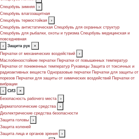
Спецобувь зимняя
›
Спецобувь влагозащитная
Спецобувь термостойкая
›
Спецобувь антистатическая
Спецобувь для охранных структур
Спецобувь для рыбалки, охоты и туризма
Спецобувь медицинская и
повседневная
‹
Защита рук
×
Перчатки от механических воздействий
›
Маслобензостойкие перчатки
Перчатки от повышенных температур
Перчатки от пониженных температур
Рукавицы
Защита от токсичных и
радиоактивных веществ
Одноразовые перчатки
Перчатки для защиты от
порезов
Перчатки для защиты от химических воздействий
Перчатки от
вибрации
‹
СИЗ
×
Безопасность рабочего места
›
Дерматологические средства
›
Диэлектрические средства безопасности
Защита головы
›
Защита коленей
Защита лица и органов зрения
›