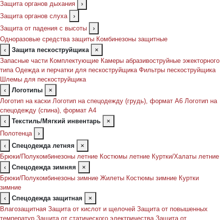
Защита органов дыхания
›
Защита органов слуха
›
Защита от падения с высоты
›
Одноразовые средства защиты
Комбинезоны защитные
‹
Защита пескоструйщика
×
Запасные части
Комплектующие
Камеры абразивоструйные эжекторного
типа
Одежда и перчатки для пескоструйщика
Фильтры пескоструйщика
Шлемы для пескоструйщика
‹
Логотипы
×
Логотип на каски
Логотип на спецодежду (грудь), формат А6
Логотип на
спецодежду (спина), формат А4
‹
Текстиль/Мягкий инвентарь
×
Полотенца
›
‹
Спецодежда летняя
×
Брюки/Полукомбинезоны летние
Костюмы летние
Куртки/Халаты летние
‹
Спецодежда зимняя
×
Брюки/Полукомбинезоны зимние
Жилеты
Костюмы зимние
Куртки
зимние
‹
Спецодежда защитная
×
Влагозащитная
Защита от кислот и щелочей
Защита от повышенных
температур
Защита от статического электричества
Защита от