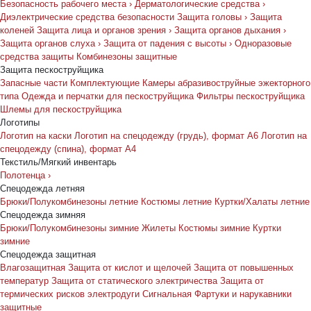
Безопасность рабочего места
›
Дерматологические средства
›
Диэлектрические средства безопасности
Защита головы
›
Защита
коленей
Защита лица и органов зрения
›
Защита органов дыхания
›
Защита органов слуха
›
Защита от падения с высоты
›
Одноразовые
средства защиты
Комбинезоны защитные
Защита пескоструйщика
Запасные части
Комплектующие
Камеры абразивоструйные эжекторного
типа
Одежда и перчатки для пескоструйщика
Фильтры пескоструйщика
Шлемы для пескоструйщика
Логотипы
Логотип на каски
Логотип на спецодежду (грудь), формат А6
Логотип на
спецодежду (спина), формат А4
Текстиль/Мягкий инвентарь
Полотенца
›
Спецодежда летняя
Брюки/Полукомбинезоны летние
Костюмы летние
Куртки/Халаты летние
Спецодежда зимняя
Брюки/Полукомбинезоны зимние
Жилеты
Костюмы зимние
Куртки
зимние
Спецодежда защитная
Влагозащитная
Защита от кислот и щелочей
Защита от повышенных
температур
Защита от статического электричества
Защита от
термических рисков электродуги
Сигнальная
Фартуки и нарукавники
защитные