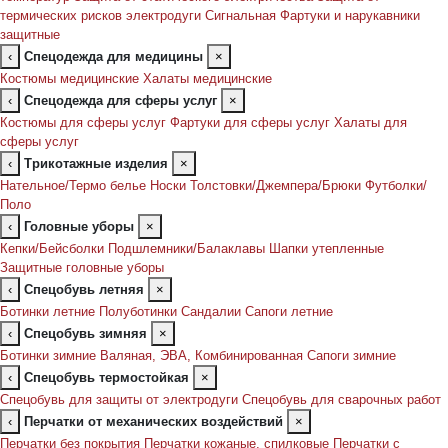
термических рисков электродуги
Сигнальная
Фартуки и нарукавники
защитные
‹
Спецодежда для медицины
×
Костюмы медицинские
Халаты медицинские
‹
Спецодежда для сферы услуг
×
Костюмы для сферы услуг
Фартуки для сферы услуг
Халаты для
сферы услуг
‹
Трикотажные изделия
×
Нательное/Термо белье
Носки
Толстовки/Джемпера/Брюки
Футболки/
Поло
‹
Головные уборы
×
Кепки/Бейсболки
Подшлемники/Балаклавы
Шапки утепленные
Защитные головные уборы
‹
Спецобувь летняя
×
Ботинки летние
Полуботинки
Сандалии
Сапоги летние
‹
Спецобувь зимняя
×
Ботинки зимние
Валяная, ЭВА, Комбинированная
Сапоги зимние
‹
Спецобувь термостойкая
×
Спецобувь для защиты от электродуги
Спецобувь для сварочных работ
‹
Перчатки от механических воздействий
×
Перчатки без покрытия
Перчатки кожаные, спилковые
Перчатки с