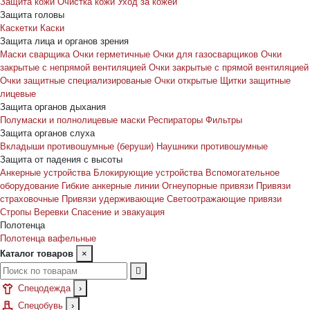
Защита кожи
Очистка кожи
Уход за кожей
Защита головы
Каскетки
Каски
Защита лица и органов зрения
Маски сварщика
Очки герметичные
Очки для газосварщиков
Очки
закрытые с непрямой вентиляцией
Очки закрытые с прямой вентиляцией
Очки защитные специализированые
Очки открытые
Щитки защитные
лицевые
Защита органов дыхания
Полумаски и полнолицевые маски
Респираторы
Фильтры
Защита органов слуха
Вкладыши противошумные (беруши)
Наушники противошумные
Защита от падения с высоты
Анкерные устройства
Блокирующие устройства
Вспомогательное
оборудование
Гибкие анкерные линии
Огнеупорные привязи
Привязи
страховочные
Привязи удерживающие
Светоотражающие привязи
Стропы
Веревки
Спасение и эвакуация
Полотенца
Полотенца вафельные
Каталог товаров
×
Спецодежда
›
Спецобувь
›