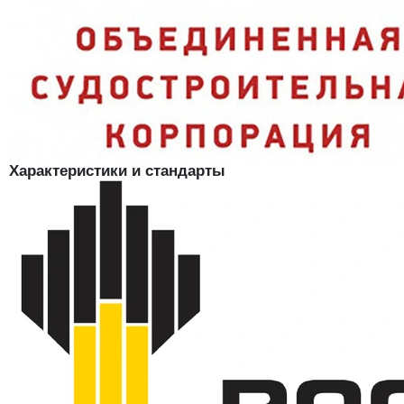
снег и морось скатываются, шапка не тяжелеет;
Защита ушей и затылка:
классические клапаны-уши опускаются
при ветре и сильном морозе;
Комфортная подкладка:
трикотажное полотно приятно к коже и
отводит влагу;
Сертифицированный СИЗ:
ТР/ТС 019/2011 и ГОСТ 10325-79 —
подходит для выдачи по нормам.
Характеристики и стандарты
Модель
Шапка Евро Ушанка
Состав верха
100% полиэфир (ПЭ)
Пропитка
водоотталкивающая
Утеплитель
синтепон, ватин
Подкладка
трикотажное полотно
Климатический пояс
III
Нормативные документы
ТР/ТС 019/2011, ГОСТ 10325-79