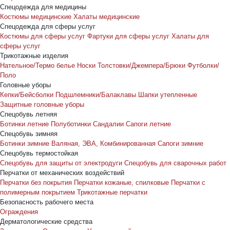
Спецодежда для медицины
Костюмы медицинские
Халаты медицинские
Спецодежда для сферы услуг
Костюмы для сферы услуг
Фартуки для сферы услуг
Халаты для
сферы услуг
Трикотажные изделия
Нательное/Термо белье
Носки
Толстовки/Джемпера/Брюки
Футболки/
Поло
Головные уборы
Кепки/Бейсболки
Подшлемники/Балаклавы
Шапки утепленные
Защитные головные уборы
Спецобувь летняя
Ботинки летние
Полуботинки
Сандалии
Сапоги летние
Спецобувь зимняя
Ботинки зимние
Валяная, ЭВА, Комбинированная
Сапоги зимние
Спецобувь термостойкая
Спецобувь для защиты от электродуги
Спецобувь для сварочных работ
Перчатки от механических воздействий
Перчатки без покрытия
Перчатки кожаные, спилковые
Перчатки с
полимерным покрытием
Трикотажные перчатки
Безопасность рабочего места
Ограждения
Дерматологические средства