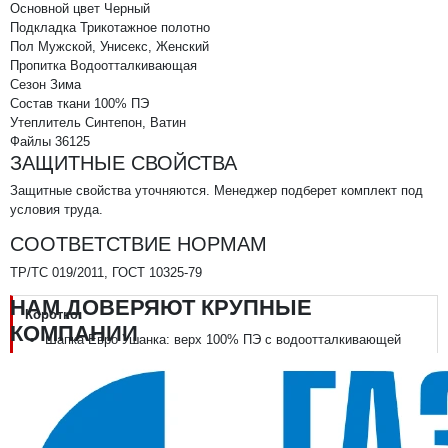
Основной цвет
Черный
Подкладка
Трикотажное полотно
Пол
Мужской, Унисекс, Женский
Пропитка
Водоотталкивающая
Сезон
Зима
Состав ткани
100% ПЭ
Утеплитель
Синтепон, Ватин
Файлы
36125
ЗАЩИТНЫЕ СВОЙСТВА
Защитные свойства уточняются. Менеджер подберет комплект под
условия труда.
СООТВЕТСТВИЕ НОРМАМ
ТР/ТС 019/2011, ГОСТ 10325-79
НАМ ДОВЕРЯЮТ КРУПНЫЕ
Коротко:
КОМПАНИИ
Шапка Евро Ушанка: верх 100% ПЭ с водоотталкивающей
пропиткой, утеплитель синтепон и ватин
Зимняя, III климатический пояс; ТР/ТС 019/2011, ГОСТ 10325-
79
Опускающиеся уши и трикотажная подкладка — для работы