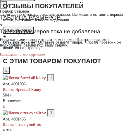
ОТЗЫВЫ ПОКУПАТЕЛЕЙ
×
Подбор размера
Для данного товара пока нет отзывов. Вы можете оставить первый
ТАБЛИЦА РАЗМЕРОВ
отзыв, он появится после модерации.
?
Оценить товар
Таблица размеров пока не добавлена
★
Напишите или позвоните нам, и менеджер быстро подскажет
Отзывов пока нет
Оставьте отзыв о товаре, и после проверки он
подходящий размер под вашу задачу.
появится на странице.
Связаться с менеджером
С ЭТИМ ТОВАРОМ ПОКУПАЮТ
Арт. 4001006
Шапка Speci.all Kaury
504 ₽
В наличии
Арт. 4001455
Шапка с тинсулейтом
670 ₽