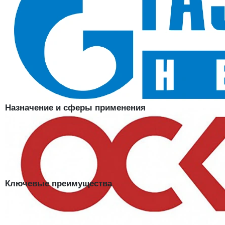
на морозе и ветру
В наличии в SIZMAG (Москва), отгрузка в день заказа
Шапка Евро Ушанка, т.синий
— зимняя рабочая шапка-ушанка для
тяжёлых уличных условий. Верх из 100% полиэфира с
водоотталкивающей пропиткой не промокает под мокрым снегом,
двойной утеплитель из синтепона и ватина держит тепло в III
климатическом поясе, а уши-клапаны закрывают самые уязвимые к
обморожению зоны.
Назначение и сферы применения
Зимняя стройка, дорожные и коммунальные службы, охрана
территорий, работа на открытых складах и в неотапливаемых
ангарах, вахтовый персонал северных регионов, охота и рыбалка.
Ушанка — выбор для тех, кто проводит на морозе не минуты, а
целые смены.
Ключевые преимущества
Двойной утеплитель:
синтепон плюс ватин — запас тепла для
длительной работы на морозе;
Не промокает:
водоотталкивающая пропитка верха — мокрый