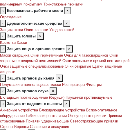
полимерным покрытием
Трикотажные перчатки
‹
Безопасность рабочего места
×
Ограждения
‹
Дерматологические средства
×
Защита кожи
Очистка кожи
Уход за кожей
‹
Защита головы
×
Каскетки
Каски
‹
Защита лица и органов зрения
×
Маски сварщика
Очки герметичные
Очки для газосварщиков
Очки
закрытые с непрямой вентиляцией
Очки закрытые с прямой вентиляцией
Очки защитные специализированые
Очки открытые
Щитки защитные
лицевые
‹
Защита органов дыхания
×
Полумаски и полнолицевые маски
Респираторы
Фильтры
‹
Защита органов слуха
×
Вкладыши противошумные (беруши)
Наушники противошумные
‹
Защита от падения с высоты
×
Анкерные устройства
Блокирующие устройства
Вспомогательное
оборудование
Гибкие анкерные линии
Огнеупорные привязи
Привязи
страховочные
Привязи удерживающие
Светоотражающие привязи
Стропы
Веревки
Спасение и эвакуация