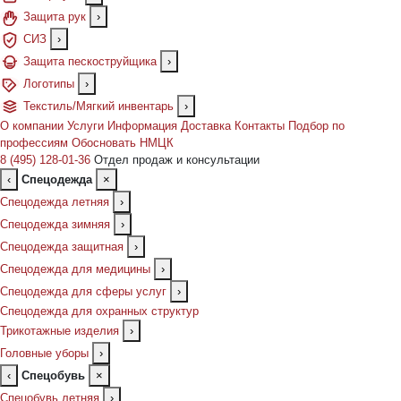
Защита рук
›
СИЗ
›
Защита пескоструйщика
›
Логотипы
›
Текстиль/Мягкий инвентарь
›
О компании
Услуги
Информация
Доставка
Контакты
Подбор по
профессиям
Обосновать НМЦК
8 (495) 128-01-36
Отдел продаж и консультации
‹
Спецодежда
×
Спецодежда летняя
›
Спецодежда зимняя
›
Спецодежда защитная
›
Спецодежда для медицины
›
Спецодежда для сферы услуг
›
Спецодежда для охранных структур
Трикотажные изделия
›
Головные уборы
›
‹
Спецобувь
×
Спецобувь летняя
›