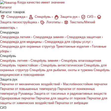
Когда качество имеет значение
Каталог
Каталог товаров
Спецодежда
›
Спецобувь
›
Защита рук
›
СИЗ
›
Защита пескоструйщика
›
Логотипы
›
Текстиль/Мягкий
инвентарь
›
Спецодежда
Спецодежда летняя
›
Спецодежда зимняя
›
Спецодежда защитная
›
Спецодежда для медицины
›
Спецодежда для сферы услуг
›
Спецодежда для охранных структур
Трикотажные изделия
›
Головные
уборы
›
Спецобувь
Спецобувь летняя
›
Спецобувь зимняя
›
Спецобувь влагозащитная
Спецобувь термостойкая
›
Спецобувь антистатическая
Спецобувь для
охранных структур
Спецобувь для рыбалки, охоты и туризма
Спецобувь
медицинская и повседневная
Защита рук
Перчатки от механических воздействий
›
Маслобензостойкие перчатки
Перчатки от повышенных температур
Перчатки от пониженных
температур
Рукавицы
Защита от токсичных и радиоактивных веществ
Одноразовые перчатки
Перчатки для защиты от порезов
Перчатки для
защиты от химических воздействий
Перчатки от вибрации
СИЗ