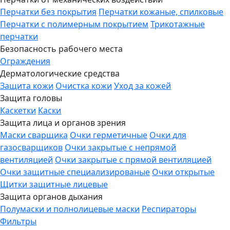
Перчатки без покрытия
Перчатки кожаные, спилковые
Перчатки с полимерным покрытием
Трикотажные
перчатки
Безопасность рабочего места
Ограждения
Дерматологические средства
Защита кожи
Очистка кожи
Уход за кожей
Защита головы
Каскетки
Каски
Защита лица и органов зрения
Маски сварщика
Очки герметичные
Очки для
газосварщиков
Очки закрытые с непрямой
вентиляцией
Очки закрытые с прямой вентиляцией
Очки защитные специализированые
Очки открытые
Щитки защитные лицевые
Защита органов дыхания
Полумаски и полнолицевые маски
Респираторы
Фильтры