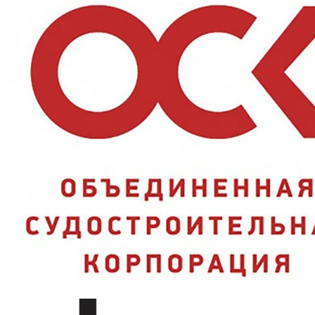
Объекты с повышенными требованиями к видимости
персонала — площадки с активным движением техники,
аэродромные и портовые зоны, дорожные работы, где нужна
более плотная сетка светоотражающих полос, чем у базовых
моделей.
Ключевые преимущества
Четыре световозвращающие полосы:
заметность со всех
сторон лучше, чем у моделей с двумя полосами;
Круглогодичная эксплуатация:
одна модель без сезонной
замены;
Водоотталкивающая пропитка:
защищает от осадков в
межсезонье;
Быстрая посадка:
застёжка на липучке подстраивается под
комплекцию.
Характеристики и стандарты
Жилет сигнальный-4 СОП
Модель
СПРУТ
Застёжка
липучка