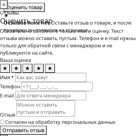
×
Оценить товар
Отзывы
★
Оценить товар
Отзывов пока нет
Оставьте отзыв о товаре, и после
проверки он появится на странице.
Обязательно заполните только имя и оценку. Текст
отзыва можно оставить пустым. Телефон и e-mail нужны
только для обратной связи с менеджером и не
публикуются на сайте.
Ваша оценка
★
★
★
★
★
Имя *
Телефон
E-mail
Отзыв
Согласен на обработку персональных данных
Отправить отзыв