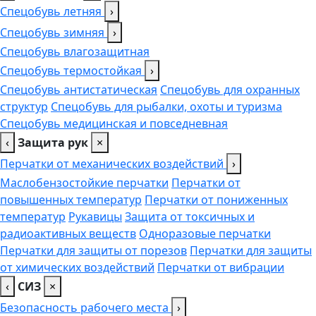
Спецобувь летняя
›
Спецобувь зимняя
›
Спецобувь влагозащитная
Спецобувь термостойкая
›
Спецобувь антистатическая
Спецобувь для охранных
структур
Спецобувь для рыбалки, охоты и туризма
Спецобувь медицинская и повседневная
‹
Защита рук
×
Перчатки от механических воздействий
›
Маслобензостойкие перчатки
Перчатки от
повышенных температур
Перчатки от пониженных
температур
Рукавицы
Защита от токсичных и
радиоактивных веществ
Одноразовые перчатки
Перчатки для защиты от порезов
Перчатки для защиты
от химических воздействий
Перчатки от вибрации
‹
СИЗ
×
Безопасность рабочего места
›