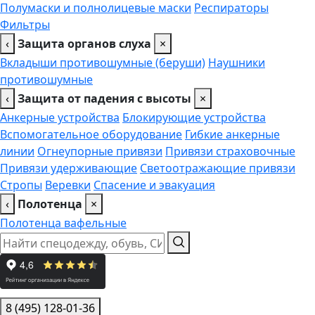
Полумаски и полнолицевые маски
Респираторы
Фильтры
‹
Защита органов слуха
×
Вкладыши противошумные (беруши)
Наушники
противошумные
‹
Защита от падения с высоты
×
Анкерные устройства
Блокирующие устройства
Вспомогательное оборудование
Гибкие анкерные
линии
Огнеупорные привязи
Привязи страховочные
Привязи удерживающие
Светоотражающие привязи
Стропы
Веревки
Спасение и эвакуация
‹
Полотенца
×
Полотенца вафельные
8 (495) 128-01-36