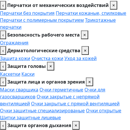
‹
Перчатки от механических воздействий
×
Перчатки без покрытия
Перчатки кожаные, спилковые
Перчатки с полимерным покрытием
Трикотажные
перчатки
‹
Безопасность рабочего места
×
Ограждения
‹
Дерматологические средства
×
Защита кожи
Очистка кожи
Уход за кожей
‹
Защита головы
×
Каскетки
Каски
‹
Защита лица и органов зрения
×
Маски сварщика
Очки герметичные
Очки для
газосварщиков
Очки закрытые с непрямой
вентиляцией
Очки закрытые с прямой вентиляцией
Очки защитные специализированые
Очки открытые
Щитки защитные лицевые
‹
Защита органов дыхания
×