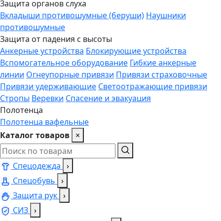
Защита органов слуха
Вкладыши противошумные (беруши)
Наушники
противошумные
Защита от падения с высоты
Анкерные устройства
Блокирующие устройства
Вспомогательное оборудование
Гибкие анкерные
линии
Огнеупорные привязи
Привязи страховочные
Привязи удерживающие
Светоотражающие привязи
Стропы
Веревки
Спасение и эвакуация
Полотенца
Полотенца вафельные
Каталог товаров
×
Спецодежда
›
Спецобувь
›
Защита рук
›
СИЗ
›