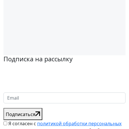
Подписка на рассылку
Надеемся установить хорошие и долгосрочные деловые
отношения с вашей компанией и с нетерпением ждем
получения от вас запросов
Подписаться
Я согласен с
политикой обработки персональных