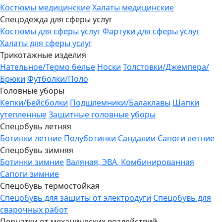
Костюмы медицинские
Халаты медицинские
Спецодежда для сферы услуг
Костюмы для сферы услуг
Фартуки для сферы услуг
Халаты для сферы услуг
Трикотажные изделия
Нательное/Термо белье
Носки
Толстовки/Джемпера/
Брюки
Футболки/Поло
Головные уборы
Кепки/Бейсболки
Подшлемники/Балаклавы
Шапки
утепленные
Защитные головные уборы
Спецобувь летняя
Ботинки летние
Полуботинки
Сандалии
Сапоги летние
Спецобувь зимняя
Ботинки зимние
Валяная, ЭВА, Комбинированная
Сапоги зимние
Спецобувь термостойкая
Спецобувь для защиты от электродуги
Спецобувь для
сварочных работ
Перчатки от механических воздействий