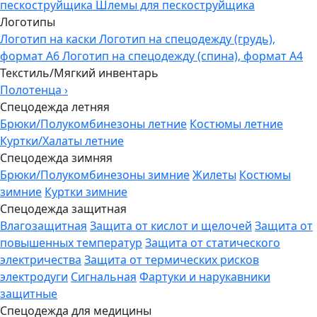
пескоструйщика
Шлемы для пескоструйщика
Логотипы
Логотип на каски
Логотип на спецодежду (грудь),
формат А6
Логотип на спецодежду (спина), формат А4
Текстиль/Мягкий инвентарь
Полотенца
›
Спецодежда летняя
Брюки/Полукомбинезоны летние
Костюмы летние
Куртки/Халаты летние
Спецодежда зимняя
Брюки/Полукомбинезоны зимние
Жилеты
Костюмы
зимние
Куртки зимние
Спецодежда защитная
Влагозащитная
Защита от кислот и щелочей
Защита от
повышенных температур
Защита от статического
электричества
Защита от термических рисков
электродуги
Сигнальная
Фартуки и нарукавники
защитные
Спецодежда для медицины