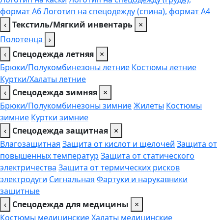
формат А6
Логотип на спецодежду (спина), формат А4
‹
Текстиль/Мягкий инвентарь
×
Полотенца
›
‹
Спецодежда летняя
×
Брюки/Полукомбинезоны летние
Костюмы летние
Куртки/Халаты летние
‹
Спецодежда зимняя
×
Брюки/Полукомбинезоны зимние
Жилеты
Костюмы
зимние
Куртки зимние
‹
Спецодежда защитная
×
Влагозащитная
Защита от кислот и щелочей
Защита от
повышенных температур
Защита от статического
электричества
Защита от термических рисков
электродуги
Сигнальная
Фартуки и нарукавники
защитные
‹
Спецодежда для медицины
×
Костюмы медицинские
Халаты медицинские