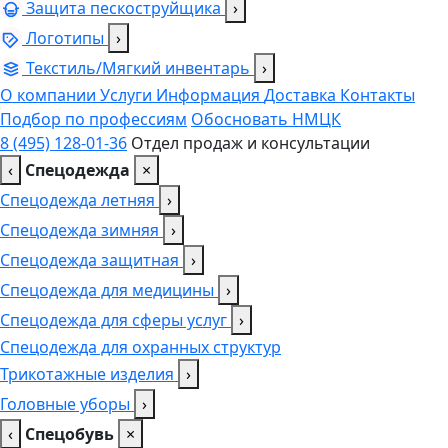
Защита пескоструйщика
›
Логотипы
›
Текстиль/Мягкий инвентарь
›
О компании
Услуги
Информация
Доставка
Контакты
Подбор по профессиям
Обосновать НМЦК
8 (495) 128-01-36
Отдел продаж и консультации
‹
Спецодежда
×
Спецодежда летняя
›
Спецодежда зимняя
›
Спецодежда защитная
›
Спецодежда для медицины
›
Спецодежда для сферы услуг
›
Спецодежда для охранных структур
Трикотажные изделия
›
Головные уборы
›
‹
Спецобувь
×