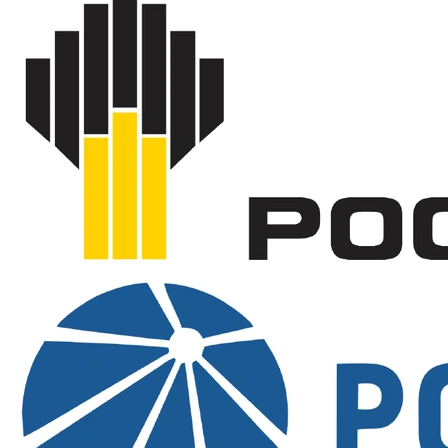
ТР ТС 019/2011, ГОСТ 12.4.281-
Нормативные документы
2014
Ткань
120 г/м2 (100% ПЭ)
Пропитка
водоотталкивающая
Светоотражающие
да, 4 полосы
элементы
Сезон
круглогодичный
Пол
мужской, унисекс, женский
Цвет
оранжевый
Артикул
4001540
Вопросы и ответы
Зачем выбирать модель с 4 полосами вместо 2?
Есть ли у этой модели карман, как у СПРУТ карман?
Почему выгодно купить в SIZMAG