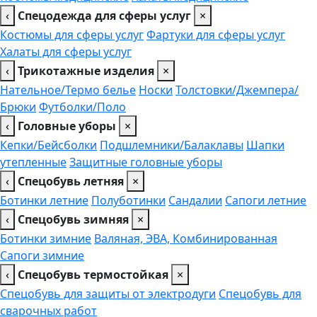
‹
Спецодежда для сферы услуг
×
Костюмы для сферы услуг
Фартуки для сферы услуг
Халаты для сферы услуг
‹
Трикотажные изделия
×
Нательное/Термо белье
Носки
Толстовки/Джемпера/
Брюки
Футболки/Поло
‹
Головные уборы
×
Кепки/Бейсболки
Подшлемники/Балаклавы
Шапки
утепленные
Защитные головные уборы
‹
Спецобувь летняя
×
Ботинки летние
Полуботинки
Сандалии
Сапоги летние
‹
Спецобувь зимняя
×
Ботинки зимние
Валяная, ЭВА, Комбинированная
Сапоги зимние
‹
Спецобувь термостойкая
×
Спецобувь для защиты от электродуги
Спецобувь для
сварочных работ