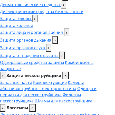
Дерматологические средства
›
Диэлектрические средства безопасности
Защита головы
›
Защита коленей
Защита лица и органов зрения
›
Защита органов дыхания
›
Защита органов слуха
›
Защита от падения с высоты
›
Одноразовые средства защиты
Комбинезоны
защитные
‹
Защита пескоструйщика
×
Запасные части
Комплектующие
Камеры
абразивоструйные эжекторного типа
Одежда и
перчатки для пескоструйщика
Фильтры
пескоструйщика
Шлемы для пескоструйщика
‹
Логотипы
×
Логотип на каски
Логотип на спецодежду (грудь),