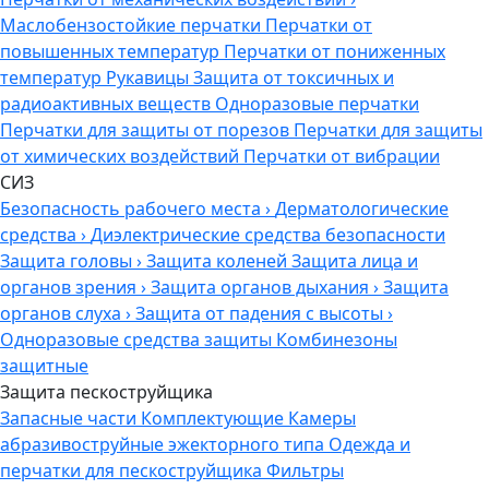
Маслобензостойкие перчатки
Перчатки от
повышенных температур
Перчатки от пониженных
температур
Рукавицы
Защита от токсичных и
радиоактивных веществ
Одноразовые перчатки
Перчатки для защиты от порезов
Перчатки для защиты
от химических воздействий
Перчатки от вибрации
СИЗ
Безопасность рабочего места
›
Дерматологические
средства
›
Диэлектрические средства безопасности
Защита головы
›
Защита коленей
Защита лица и
органов зрения
›
Защита органов дыхания
›
Защита
органов слуха
›
Защита от падения с высоты
›
Одноразовые средства защиты
Комбинезоны
защитные
Защита пескоструйщика
Запасные части
Комплектующие
Камеры
абразивоструйные эжекторного типа
Одежда и
перчатки для пескоструйщика
Фильтры