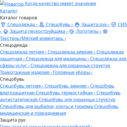
Когда качество имеет значение
Каталог
Каталог товаров
Спецодежда
›
Спецобувь
›
Защита рук
›
СИЗ
›
Защита пескоструйщика
›
Логотипы
›
Текстиль/Мягкий инвентарь
›
Спецодежда
Спецодежда летняя
›
Спецодежда зимняя
›
Спецодежда
защитная
›
Спецодежда для медицины
›
Спецодежда для
сферы услуг
›
Спецодежда для охранных структур
Трикотажные изделия
›
Головные уборы
›
Спецобувь
Спецобувь летняя
›
Спецобувь зимняя
›
Спецобувь
влагозащитная
Спецобувь термостойкая
›
Спецобувь
антистатическая
Спецобувь для охранных структур
Спецобувь для рыбалки, охоты и туризма
Спецобувь
медицинская и повседневная
Защита рук
Перчатки от механических воздействий
›