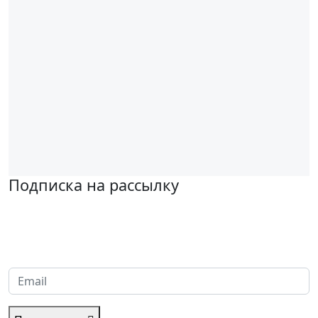
Подписка на рассылку
Надеемся установить хорошие и долгосрочные деловые
отношения с вашей компанией и с нетерпением ждем
получения от вас запросов