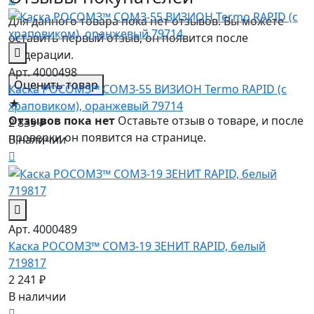
Для данного товара пока нет отзывов. Вы можете
оставить первый отзыв, он появится после
модерации.
Арт. 4000498
Оценить товар
Каска РОСОМЗ™ СОМЗ-55 ВИЗИОН Termo RAPID (с
★
храповиком), оранжевый 79714
Отзывов пока нет
Оставьте отзыв о товаре, и после
2 839 ₽
проверки он появится на странице.
В наличии
Арт. 4000489
Каска РОСОМЗ™ СОМЗ-19 ЗЕНИТ RAPID, белый
719817
2 241 ₽
В наличии