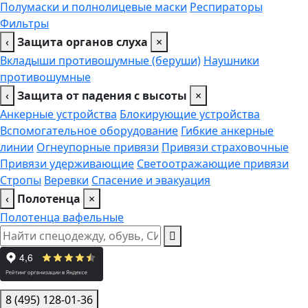
Полумаски и полнолицевые маски
Респираторы
Фильтры
‹
Защита органов слуха
×
Вкладыши противошумные (беруши)
Наушники
противошумные
‹
Защита от падения с высоты
×
Анкерные устройства
Блокирующие устройства
Вспомогательное оборудование
Гибкие анкерные
линии
Огнеупорные привязи
Привязи страховочные
Привязи удерживающие
Светоотражающие привязи
Стропы
Веревки
Спасение и эвакуация
‹
Полотенца
×
Полотенца вафельные
8 (495) 128-01-36