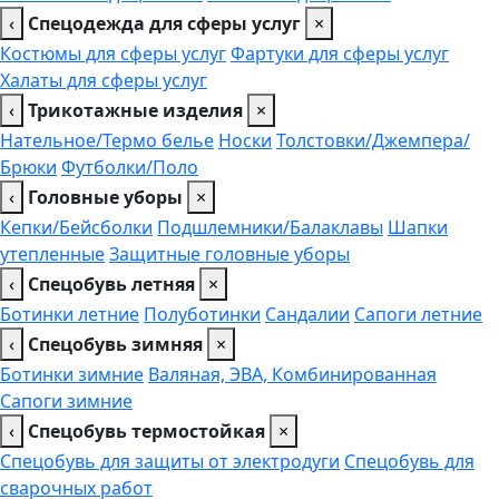
‹
Спецодежда для сферы услуг
×
Костюмы для сферы услуг
Фартуки для сферы услуг
Халаты для сферы услуг
‹
Трикотажные изделия
×
Нательное/Термо белье
Носки
Толстовки/Джемпера/
Брюки
Футболки/Поло
‹
Головные уборы
×
Кепки/Бейсболки
Подшлемники/Балаклавы
Шапки
утепленные
Защитные головные уборы
‹
Спецобувь летняя
×
Ботинки летние
Полуботинки
Сандалии
Сапоги летние
‹
Спецобувь зимняя
×
Ботинки зимние
Валяная, ЭВА, Комбинированная
Сапоги зимние
‹
Спецобувь термостойкая
×
Спецобувь для защиты от электродуги
Спецобувь для
сварочных работ