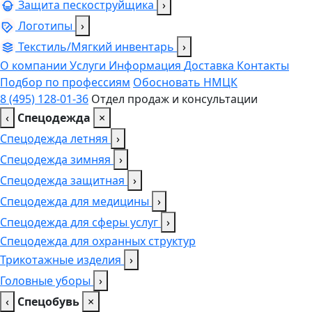
Защита пескоструйщика
›
Логотипы
›
Текстиль/Мягкий инвентарь
›
О компании
Услуги
Информация
Доставка
Контакты
Подбор по профессиям
Обосновать НМЦК
8 (495) 128-01-36
Отдел продаж и консультации
‹
Спецодежда
×
Спецодежда летняя
›
Спецодежда зимняя
›
Спецодежда защитная
›
Спецодежда для медицины
›
Спецодежда для сферы услуг
›
Спецодежда для охранных структур
Трикотажные изделия
›
Головные уборы
›
‹
Спецобувь
×