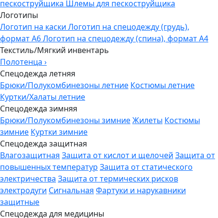
пескоструйщика
Шлемы для пескоструйщика
Логотипы
Логотип на каски
Логотип на спецодежду (грудь),
формат А6
Логотип на спецодежду (спина), формат А4
Текстиль/Мягкий инвентарь
Полотенца
›
Спецодежда летняя
Брюки/Полукомбинезоны летние
Костюмы летние
Куртки/Халаты летние
Спецодежда зимняя
Брюки/Полукомбинезоны зимние
Жилеты
Костюмы
зимние
Куртки зимние
Спецодежда защитная
Влагозащитная
Защита от кислот и щелочей
Защита от
повышенных температур
Защита от статического
электричества
Защита от термических рисков
электродуги
Сигнальная
Фартуки и нарукавники
защитные
Спецодежда для медицины