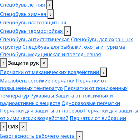
Спецобувь летняя
›
Спецобувь зимняя
›
Спецобувь влагозащитная
Спецобувь термостойкая
›
Спецобувь антистатическая
Спецобувь для охранных
структур
Спецобувь для рыбалки, охоты и туризма
Спецобувь медицинская и повседневная
‹
Защита рук
×
Перчатки от механических воздействий
›
Маслобензостойкие перчатки
Перчатки от
повышенных температур
Перчатки от пониженных
температур
Рукавицы
Защита от токсичных и
радиоактивных веществ
Одноразовые перчатки
Перчатки для защиты от порезов
Перчатки для защиты
от химических воздействий
Перчатки от вибрации
‹
СИЗ
×
Безопасность рабочего места
›