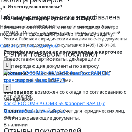
Из чего сделано оголовье?
?
Таблица размеров пока не добавлена
Почему выгодно купить в SIZMAG
Напишите или позвоните нам, и менеджер быстро
Каска защитная ЕВРОПЛАСТ, красная в наличии на складе
SIZMAG в Москве — отгрузка в день заказа, доставка по всей
подскажет подходящий размер под вашу задачу.
России. Работаем с юридическими лицами по счёту, документы
Связаться с менеджером
для закупок предоставим. Консультация: 8 (495) 128-01-36.
С этим товаром покупают
Сертификаты пока не прикреплены к карточке
Предоставим сертификаты, декларации и
подтверждающие документы по запросу.
Доставка:
по Москве, регионам России и СНГ
транспортными компаниями.
Самовывоз:
возможен со склада по согласованию с
Арт. 4000496
менеджером.
Каска РОСОМЗ™ СОМЗ-55 Фаворит RAPID (с
храповиком), белый 75717
Оплата:
безналичный расчет для юридических лиц,
899 ₽
счет и закрывающие документы.
В наличии
Отзывы покупателей