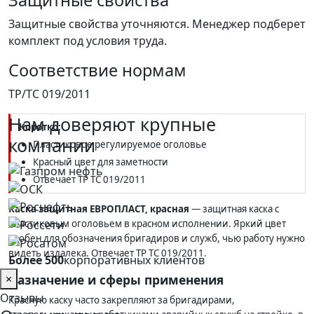
Защитные свойства
Защитные свойства уточняются. Менеджер подберет
комплект под условия труда.
Соответствие нормам
ТР/ТС 019/2011
Нам доверяют крупные
Коротко:
компании
Пластиковое регулируемое оголовье
Красный цвет для заметности
Отвечает ТР ТС 019/2011
Каска защитная ЕВРОПЛАСТ, красная
— защитная каска с
пластиковым оголовьем в красном исполнении. Яркий цвет
удобен для обозначения бригадиров и служб, чью работу нужно
видеть издалека. Отвечает ТР ТС 019/2011.
Более 500
корпоративных клиентов
×
Назначение и сферы применения
Отзывы
Красную каску часто закрепляют за бригадирами,