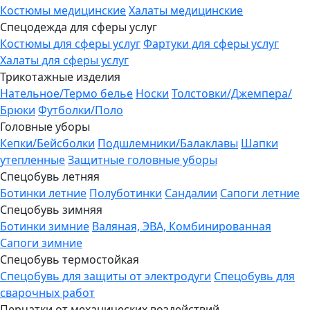
Костюмы медицинские
Халаты медицинские
Спецодежда для сферы услуг
Костюмы для сферы услуг
Фартуки для сферы услуг
Халаты для сферы услуг
Трикотажные изделия
Нательное/Термо белье
Носки
Толстовки/Джемпера/
Брюки
Футболки/Поло
Головные уборы
Кепки/Бейсболки
Подшлемники/Балаклавы
Шапки
утепленные
Защитные головные уборы
Спецобувь летняя
Ботинки летние
Полуботинки
Сандалии
Сапоги летние
Спецобувь зимняя
Ботинки зимние
Валяная, ЭВА, Комбинированная
Сапоги зимние
Спецобувь термостойкая
Спецобувь для защиты от электродуги
Спецобувь для
сварочных работ
Перчатки от механических воздействий