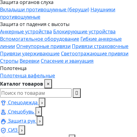
Защита органов слуха
Вкладыши противошумные (беруши)
Наушники
противошумные
Защита от падения с высоты
Анкерные устройства
Блокирующие устройства
Вспомогательное оборудование
Гибкие анкерные
линии
Огнеупорные привязи
Привязи страховочные
Привязи удерживающие
Светоотражающие привязи
Стропы
Веревки
Спасение и эвакуация
Полотенца
Полотенца вафельные
Каталог товаров
×
Спецодежда
›
Спецобувь
›
Защита рук
›
СИЗ
›