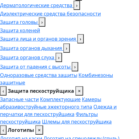
Дерматологические средства
›
Диэлектрические средства безопасности
Защита головы
›
Защита коленей
Защита лица и органов зрения
›
Защита органов дыхания
›
Защита органов слуха
›
Защита от падения с высоты
›
Одноразовые средства защиты
Комбинезоны
защитные
‹
Защита пескоструйщика
×
Запасные части
Комплектующие
Камеры
абразивоструйные эжекторного типа
Одежда и
перчатки для пескоструйщика
Фильтры
пескоструйщика
Шлемы для пескоструйщика
‹
Логотипы
×
Логотип на каски
Логотип на спецодежду (грудь),