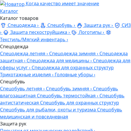
Когда качество имеет значение
Каталог
Каталог товаров
Спецодежда
›
Спецобувь
›
Защита рук
›
СИЗ
›
Защита пескоструйщика
›
Логотипы
›
Текстиль/Мягкий инвентарь
›
Спецодежда
Спецодежда летняя
›
Спецодежда зимняя
›
Спецодежда
защитная
›
Спецодежда для медицины
›
Спецодежда для
сферы услуг
›
Спецодежда для охранных структур
Трикотажные изделия
›
Головные уборы
›
Спецобувь
Спецобувь летняя
›
Спецобувь зимняя
›
Спецобувь
влагозащитная
Спецобувь термостойкая
›
Спецобувь
антистатическая
Спецобувь для охранных структур
Спецобувь для рыбалки, охоты и туризма
Спецобувь
медицинская и повседневная
Защита рук
Перчатки от механических воздействий
›