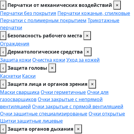
‹
Перчатки от механических воздействий
×
Перчатки без покрытия
Перчатки кожаные, спилковые
Перчатки с полимерным покрытием
Трикотажные
перчатки
‹
Безопасность рабочего места
×
Ограждения
‹
Дерматологические средства
×
Защита кожи
Очистка кожи
Уход за кожей
‹
Защита головы
×
Каскетки
Каски
‹
Защита лица и органов зрения
×
Маски сварщика
Очки герметичные
Очки для
газосварщиков
Очки закрытые с непрямой
вентиляцией
Очки закрытые с прямой вентиляцией
Очки защитные специализированые
Очки открытые
Щитки защитные лицевые
‹
Защита органов дыхания
×