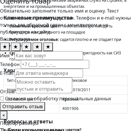
Оценить товар
стропальщиками и работниками аварийных служб на стройке, в
энергетике и на промышленных объектах.
Обязательно заполните только имя и оценку. Текст
Ключевые преимущества
отзыва можно оставить пустым. Телефон и e-mail нужны
только для обратной связи с менеджером и не
Заметный красный цвет:
помогает быстро находить
публикуются на сайте.
бригадира или дежурного на площадке
Ваша оценка
Регулируемое оголовье:
садится плотно и не спадает при
наклонах
★
★
★
★
★
Сертификация ТР ТС:
подтверждает пригодность как СИЗ
Имя *
головы
Телефон
Характеристики и стандарты
E-mail
Тип оголовья
Пластиковое
Нормативный документ
ТР ТС 019/2011
Отзыв
Согласен на обработку персональных данных
Основной цвет
Красный
Отправить отзыв
Артикул
4001906
×
Вопросы и ответы
Подбор размера
Таблица размеров
Зачем нужны каски разных цветов?