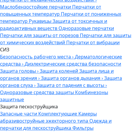
Маслобензостойкие перчатки
Перчатки от
повышенных температур
Перчатки от пониженных
температур
Рукавицы
Защита от токсичных и
радиоактивных веществ
Одноразовые перчатки
Перчатки для защиты от порезов
Перчатки для защиты
от химических воздействий
Перчатки от вибрации
СИЗ
Безопасность рабочего места
›
Дерматологические
средства
›
Диэлектрические средства безопасности
Защита головы
›
Защита коленей
Защита лица и
органов зрения
›
Защита органов дыхания
›
Защита
органов слуха
›
Защита от падения с высоты
›
Одноразовые средства защиты
Комбинезоны
защитные
Защита пескоструйщика
Запасные части
Комплектующие
Камеры
абразивоструйные эжекторного типа
Одежда и
перчатки для пескоструйщика
Фильтры