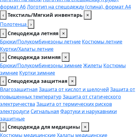
формат А6
Логотип на спецодежду (спина), формат А4
‹
Текстиль/Мягкий инвентарь
×
Полотенца
›
‹
Спецодежда летняя
×
Брюки/Полукомбинезоны летние
Костюмы летние
Куртки/Халаты летние
‹
Спецодежда зимняя
×
Брюки/Полукомбинезоны зимние
Жилеты
Костюмы
зимние
Куртки зимние
‹
Спецодежда защитная
×
Влагозащитная
Защита от кислот и щелочей
Защита от
повышенных температур
Защита от статического
электричества
Защита от термических рисков
электродуги
Сигнальная
Фартуки и нарукавники
защитные
‹
Спецодежда для медицины
×
Костюмы медицинские
Халаты медицинские