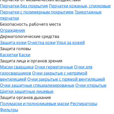
Перчатки без покрытия
Перчатки кожаные, спилковые
Перчатки с полимерным покрытием
Трикотажные
перчатки
Безопасность рабочего места
Ограждения
Дерматологические средства
Защита кожи
Очистка кожи
Уход за кожей
Защита головы
Каскетки
Каски
Защита лица и органов зрения
Маски сварщика
Очки герметичные
Очки для
газосварщиков
Очки закрытые с непрямой
вентиляцией
Очки закрытые с прямой вентиляцией
Очки защитные специализированые
Очки открытые
Щитки защитные лицевые
Защита органов дыхания
Полумаски и полнолицевые маски
Респираторы
Фильтры