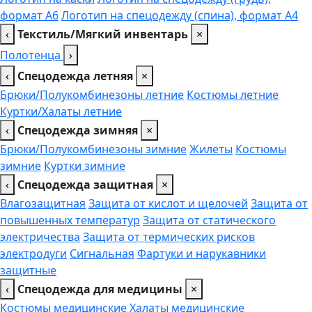
формат А6
Логотип на спецодежду (спина), формат А4
‹
Текстиль/Мягкий инвентарь
×
Полотенца
›
‹
Спецодежда летняя
×
Брюки/Полукомбинезоны летние
Костюмы летние
Куртки/Халаты летние
‹
Спецодежда зимняя
×
Брюки/Полукомбинезоны зимние
Жилеты
Костюмы
зимние
Куртки зимние
‹
Спецодежда защитная
×
Влагозащитная
Защита от кислот и щелочей
Защита от
повышенных температур
Защита от статического
электричества
Защита от термических рисков
электродуги
Сигнальная
Фартуки и нарукавники
защитные
‹
Спецодежда для медицины
×
Костюмы медицинские
Халаты медицинские