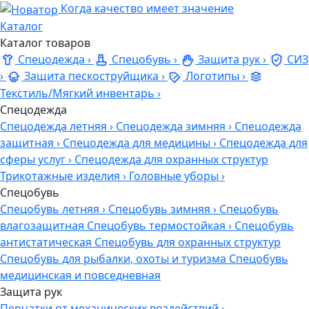
Когда качество имеет значение
Каталог
Каталог товаров
Спецодежда
›
Спецобувь
›
Защита рук
›
СИЗ
›
Защита пескоструйщика
›
Логотипы
›
Текстиль/Мягкий инвентарь
›
Спецодежда
Спецодежда летняя
›
Спецодежда зимняя
›
Спецодежда
защитная
›
Спецодежда для медицины
›
Спецодежда для
сферы услуг
›
Спецодежда для охранных структур
Трикотажные изделия
›
Головные уборы
›
Спецобувь
Спецобувь летняя
›
Спецобувь зимняя
›
Спецобувь
влагозащитная
Спецобувь термостойкая
›
Спецобувь
антистатическая
Спецобувь для охранных структур
Спецобувь для рыбалки, охоты и туризма
Спецобувь
медицинская и повседневная
Защита рук
Перчатки от механических воздействий
›