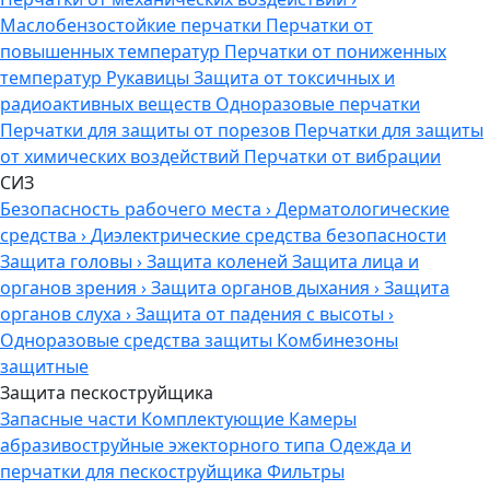
Маслобензостойкие перчатки
Перчатки от
повышенных температур
Перчатки от пониженных
температур
Рукавицы
Защита от токсичных и
радиоактивных веществ
Одноразовые перчатки
Перчатки для защиты от порезов
Перчатки для защиты
от химических воздействий
Перчатки от вибрации
СИЗ
Безопасность рабочего места
›
Дерматологические
средства
›
Диэлектрические средства безопасности
Защита головы
›
Защита коленей
Защита лица и
органов зрения
›
Защита органов дыхания
›
Защита
органов слуха
›
Защита от падения с высоты
›
Одноразовые средства защиты
Комбинезоны
защитные
Защита пескоструйщика
Запасные части
Комплектующие
Камеры
абразивоструйные эжекторного типа
Одежда и
перчатки для пескоструйщика
Фильтры