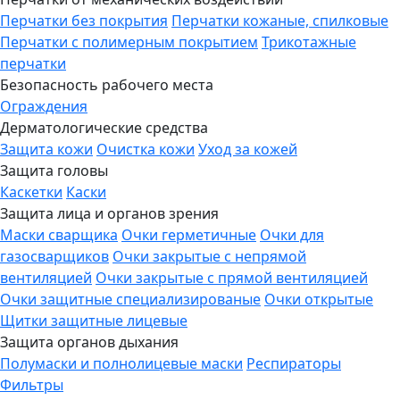
Перчатки без покрытия
Перчатки кожаные, спилковые
Перчатки с полимерным покрытием
Трикотажные
перчатки
Безопасность рабочего места
Ограждения
Дерматологические средства
Защита кожи
Очистка кожи
Уход за кожей
Защита головы
Каскетки
Каски
Защита лица и органов зрения
Маски сварщика
Очки герметичные
Очки для
газосварщиков
Очки закрытые с непрямой
вентиляцией
Очки закрытые с прямой вентиляцией
Очки защитные специализированые
Очки открытые
Щитки защитные лицевые
Защита органов дыхания
Полумаски и полнолицевые маски
Респираторы
Фильтры