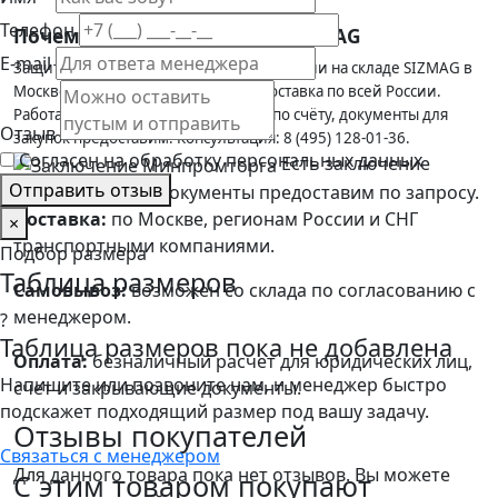
Телефон
Почему выгодно купить в SIZMAG
E-mail
Защитная каска ФОРВАРД, синяя в наличии на складе SIZMAG в
Москве — отгрузка в день заказа, доставка по всей России.
Работаем с юридическими лицами по счёту, документы для
Отзыв
закупок предоставим. Консультация: 8 (495) 128-01-36.
Согласен на обработку персональных данных
Есть заключение
Отправить отзыв
Минпромторга. Документы предоставим по запросу.
Доставка:
по Москве, регионам России и СНГ
×
транспортными компаниями.
Подбор размера
Таблица размеров
Самовывоз:
возможен со склада по согласованию с
менеджером.
?
Таблица размеров пока не добавлена
Оплата:
безналичный расчет для юридических лиц,
Напишите или позвоните нам, и менеджер быстро
счет и закрывающие документы.
подскажет подходящий размер под вашу задачу.
Отзывы покупателей
Связаться с менеджером
Для данного товара пока нет отзывов. Вы можете
С этим товаром покупают