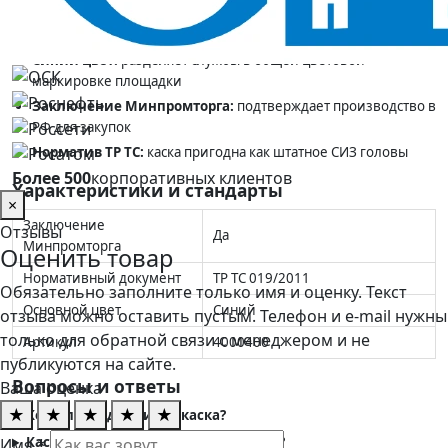
Ключевые преимущества
Синий цвет:
разделяет службы в общей цветовой
маркировке площадки
Заключение Минпромторга:
подтверждает производство в
РФ для закупок
Норматив ТР ТС:
каска пригодна как штатное СИЗ головы
Более 500
корпоративных клиентов
Характеристики и стандарты
×
Заключение
Отзывы
Да
Минпромторга
Оценить товар
Нормативный документ
ТР ТС 019/2011
Обязательно заполните только имя и оценку. Текст
Основной цвет
Синий
отзыва можно оставить пустым. Телефон и e-mail нужны
только для обратной связи с менеджером и не
Артикул
4000400
публикуются на сайте.
Вопросы и ответы
Ваша оценка
★
★
★
★
★
Кому подходит синяя каска?
Каска отечественного производства?
Имя *