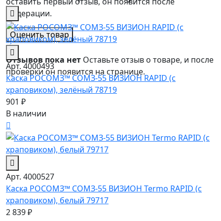
оставить первый отзыв, он появится после
модерации.
Оценить товар
★
Отзывов пока нет
Оставьте отзыв о товаре, и после
Арт. 4000493
проверки он появится на странице.
Каска РОСОМЗ™ СОМЗ-55 ВИЗИОН RAPID (с
храповиком), зелёный 78719
901 ₽
В наличии
Арт. 4000527
Каска РОСОМЗ™ СОМЗ-55 ВИЗИОН Termo RAPID (с
храповиком), белый 79717
2 839 ₽