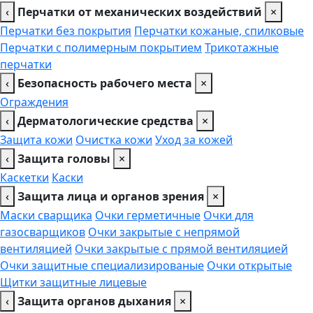
‹
Перчатки от механических воздействий
×
Перчатки без покрытия
Перчатки кожаные, спилковые
Перчатки с полимерным покрытием
Трикотажные
перчатки
‹
Безопасность рабочего места
×
Ограждения
‹
Дерматологические средства
×
Защита кожи
Очистка кожи
Уход за кожей
‹
Защита головы
×
Каскетки
Каски
‹
Защита лица и органов зрения
×
Маски сварщика
Очки герметичные
Очки для
газосварщиков
Очки закрытые с непрямой
вентиляцией
Очки закрытые с прямой вентиляцией
Очки защитные специализированые
Очки открытые
Щитки защитные лицевые
‹
Защита органов дыхания
×