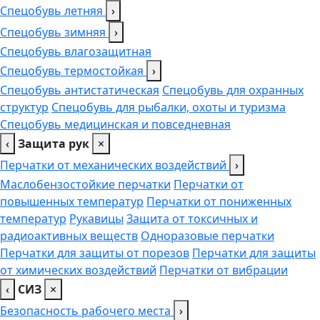
Спецобувь летняя
›
Спецобувь зимняя
›
Спецобувь влагозащитная
Спецобувь термостойкая
›
Спецобувь антистатическая
Спецобувь для охранных
структур
Спецобувь для рыбалки, охоты и туризма
Спецобувь медицинская и повседневная
‹
Защита рук
×
Перчатки от механических воздействий
›
Маслобензостойкие перчатки
Перчатки от
повышенных температур
Перчатки от пониженных
температур
Рукавицы
Защита от токсичных и
радиоактивных веществ
Одноразовые перчатки
Перчатки для защиты от порезов
Перчатки для защиты
от химических воздействий
Перчатки от вибрации
‹
СИЗ
×
Безопасность рабочего места
›