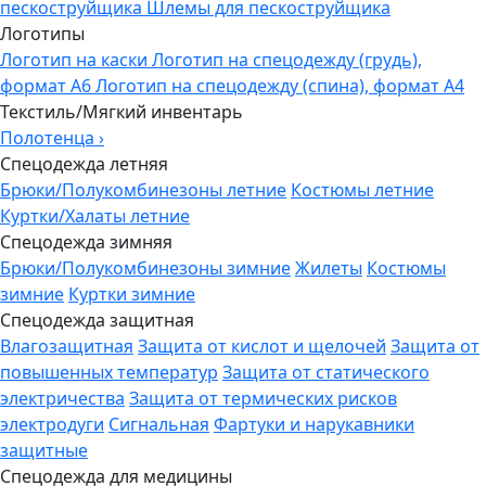
пескоструйщика
Шлемы для пескоструйщика
Логотипы
Логотип на каски
Логотип на спецодежду (грудь),
формат А6
Логотип на спецодежду (спина), формат А4
Текстиль/Мягкий инвентарь
Полотенца
›
Спецодежда летняя
Брюки/Полукомбинезоны летние
Костюмы летние
Куртки/Халаты летние
Спецодежда зимняя
Брюки/Полукомбинезоны зимние
Жилеты
Костюмы
зимние
Куртки зимние
Спецодежда защитная
Влагозащитная
Защита от кислот и щелочей
Защита от
повышенных температур
Защита от статического
электричества
Защита от термических рисков
электродуги
Сигнальная
Фартуки и нарукавники
защитные
Спецодежда для медицины