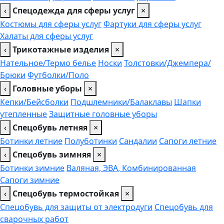
‹
Спецодежда для сферы услуг
×
Костюмы для сферы услуг
Фартуки для сферы услуг
Халаты для сферы услуг
‹
Трикотажные изделия
×
Нательное/Термо белье
Носки
Толстовки/Джемпера/
Брюки
Футболки/Поло
‹
Головные уборы
×
Кепки/Бейсболки
Подшлемники/Балаклавы
Шапки
утепленные
Защитные головные уборы
‹
Спецобувь летняя
×
Ботинки летние
Полуботинки
Сандалии
Сапоги летние
‹
Спецобувь зимняя
×
Ботинки зимние
Валяная, ЭВА, Комбинированная
Сапоги зимние
‹
Спецобувь термостойкая
×
Спецобувь для защиты от электродуги
Спецобувь для
сварочных работ