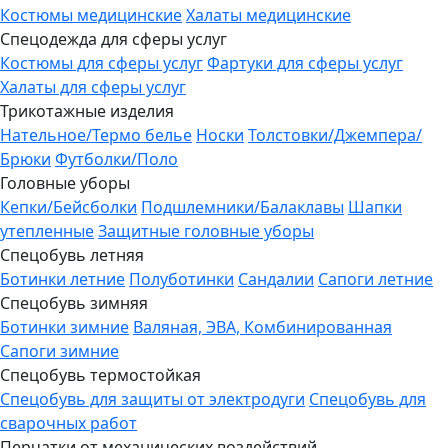
Костюмы медицинские
Халаты медицинские
Спецодежда для сферы услуг
Костюмы для сферы услуг
Фартуки для сферы услуг
Халаты для сферы услуг
Трикотажные изделия
Нательное/Термо белье
Носки
Толстовки/Джемпера/
Брюки
Футболки/Поло
Головные уборы
Кепки/Бейсболки
Подшлемники/Балаклавы
Шапки
утепленные
Защитные головные уборы
Спецобувь летняя
Ботинки летние
Полуботинки
Сандалии
Сапоги летние
Спецобувь зимняя
Ботинки зимние
Валяная, ЭВА, Комбинированная
Сапоги зимние
Спецобувь термостойкая
Спецобувь для защиты от электродуги
Спецобувь для
сварочных работ
Перчатки от механических воздействий