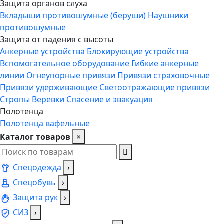
Защита органов слуха
Вкладыши противошумные (беруши)
Наушники
противошумные
Защита от падения с высоты
Анкерные устройства
Блокирующие устройства
Вспомогательное оборудование
Гибкие анкерные
линии
Огнеупорные привязи
Привязи страховочные
Привязи удерживающие
Светоотражающие привязи
Стропы
Веревки
Спасение и эвакуация
Полотенца
Полотенца вафельные
Каталог товаров
×
Спецодежда
›
Спецобувь
›
Защита рук
›
СИЗ
›