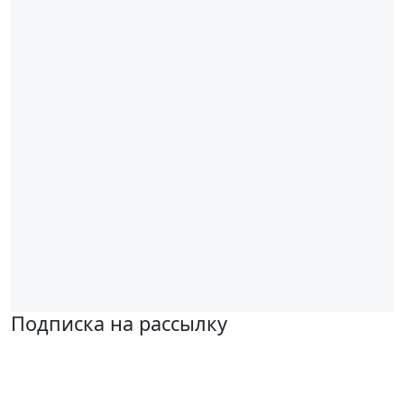
Подписка на рассылку
Надеемся установить хорошие и долгосрочные деловые
отношения с вашей компанией и с нетерпением ждем