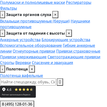
Полумаски и полнолицевые маски
Респираторы
Фильтры
‹
Защита органов слуха
×
Вкладыши противошумные (беруши)
Наушники
противошумные
‹
Защита от падения с высоты
×
Анкерные устройства
Блокирующие устройства
Вспомогательное оборудование
Гибкие анкерные
линии
Огнеупорные привязи
Привязи страховочные
Привязи удерживающие
Светоотражающие привязи
Стропы
Веревки
Спасение и эвакуация
‹
Полотенца
×
Полотенца вафельные
8 (495) 128-01-36