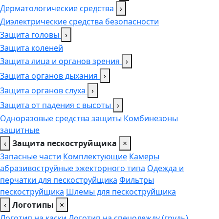
Дерматологические средства
›
Диэлектрические средства безопасности
Защита головы
›
Защита коленей
Защита лица и органов зрения
›
Защита органов дыхания
›
Защита органов слуха
›
Защита от падения с высоты
›
Одноразовые средства защиты
Комбинезоны
защитные
‹
Защита пескоструйщика
×
Запасные части
Комплектующие
Камеры
абразивоструйные эжекторного типа
Одежда и
перчатки для пескоструйщика
Фильтры
пескоструйщика
Шлемы для пескоструйщика
‹
Логотипы
×
Логотип на каски
Логотип на спецодежду (грудь),