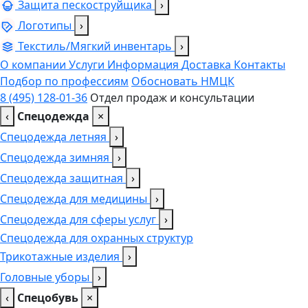
Защита пескоструйщика
›
Логотипы
›
Текстиль/Мягкий инвентарь
›
О компании
Услуги
Информация
Доставка
Контакты
Подбор по профессиям
Обосновать НМЦК
8 (495) 128-01-36
Отдел продаж и консультации
‹
Спецодежда
×
Спецодежда летняя
›
Спецодежда зимняя
›
Спецодежда защитная
›
Спецодежда для медицины
›
Спецодежда для сферы услуг
›
Спецодежда для охранных структур
Трикотажные изделия
›
Головные уборы
›
‹
Спецобувь
×