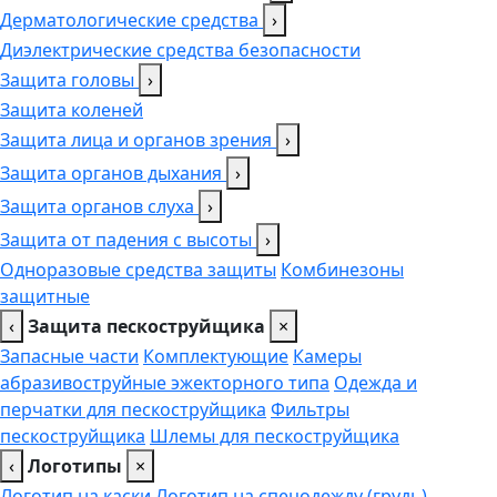
Дерматологические средства
›
Диэлектрические средства безопасности
Защита головы
›
Защита коленей
Защита лица и органов зрения
›
Защита органов дыхания
›
Защита органов слуха
›
Защита от падения с высоты
›
Одноразовые средства защиты
Комбинезоны
защитные
‹
Защита пескоструйщика
×
Запасные части
Комплектующие
Камеры
абразивоструйные эжекторного типа
Одежда и
перчатки для пескоструйщика
Фильтры
пескоструйщика
Шлемы для пескоструйщика
‹
Логотипы
×
Логотип на каски
Логотип на спецодежду (грудь),