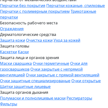
Перчатки без покрытия
Перчатки кожаные, спилковые
Перчатки с полимерным покрытием
Трикотажные
перчатки
Безопасность рабочего места
Ограждения
Дерматологические средства
Защита кожи
Очистка кожи
Уход за кожей
Защита головы
Каскетки
Каски
Защита лица и органов зрения
Маски сварщика
Очки герметичные
Очки для
газосварщиков
Очки закрытые с непрямой
вентиляцией
Очки закрытые с прямой вентиляцией
Очки защитные специализированые
Очки открытые
Щитки защитные лицевые
Защита органов дыхания
Полумаски и полнолицевые маски
Респираторы
Фильтры