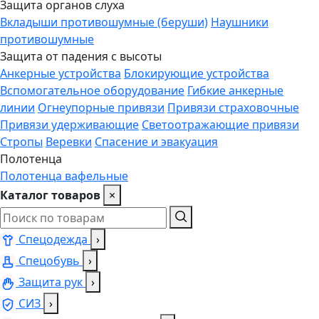
Защита органов слуха
Вкладыши противошумные (беруши)
Наушники
противошумные
Защита от падения с высоты
Анкерные устройства
Блокирующие устройства
Вспомогательное оборудование
Гибкие анкерные
линии
Огнеупорные привязи
Привязи страховочные
Привязи удерживающие
Светоотражающие привязи
Стропы
Веревки
Спасение и эвакуация
Полотенца
Полотенца вафельные
Каталог товаров
×
Спецодежда
›
Спецобувь
›
Защита рук
›
СИЗ
›