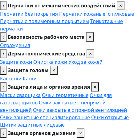
‹
Перчатки от механических воздействий
×
Перчатки без покрытия
Перчатки кожаные, спилковые
Перчатки с полимерным покрытием
Трикотажные
перчатки
‹
Безопасность рабочего места
×
Ограждения
‹
Дерматологические средства
×
Защита кожи
Очистка кожи
Уход за кожей
‹
Защита головы
×
Каскетки
Каски
‹
Защита лица и органов зрения
×
Маски сварщика
Очки герметичные
Очки для
газосварщиков
Очки закрытые с непрямой
вентиляцией
Очки закрытые с прямой вентиляцией
Очки защитные специализированые
Очки открытые
Щитки защитные лицевые
‹
Защита органов дыхания
×