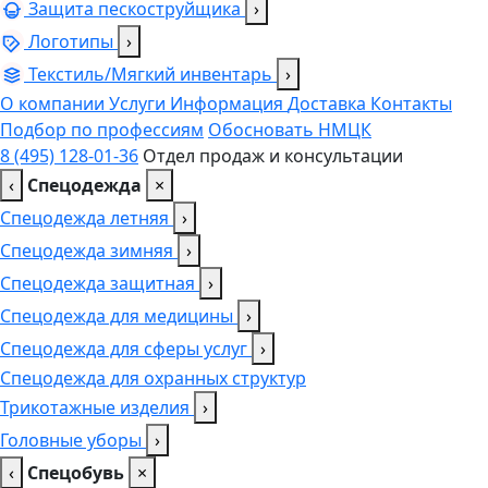
Защита пескоструйщика
›
Логотипы
›
Текстиль/Мягкий инвентарь
›
О компании
Услуги
Информация
Доставка
Контакты
Подбор по профессиям
Обосновать НМЦК
8 (495) 128-01-36
Отдел продаж и консультации
‹
Спецодежда
×
Спецодежда летняя
›
Спецодежда зимняя
›
Спецодежда защитная
›
Спецодежда для медицины
›
Спецодежда для сферы услуг
›
Спецодежда для охранных структур
Трикотажные изделия
›
Головные уборы
›
‹
Спецобувь
×