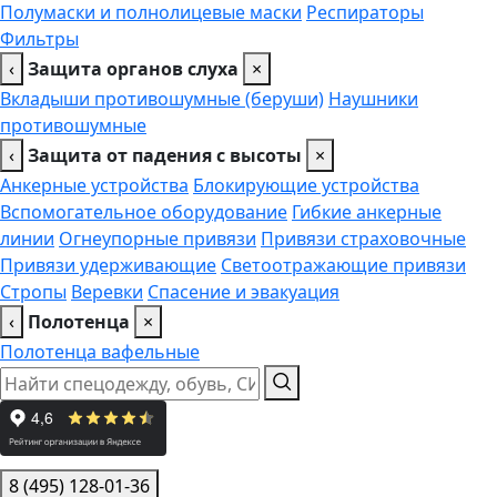
Полумаски и полнолицевые маски
Респираторы
Фильтры
‹
Защита органов слуха
×
Вкладыши противошумные (беруши)
Наушники
противошумные
‹
Защита от падения с высоты
×
Анкерные устройства
Блокирующие устройства
Вспомогательное оборудование
Гибкие анкерные
линии
Огнеупорные привязи
Привязи страховочные
Привязи удерживающие
Светоотражающие привязи
Стропы
Веревки
Спасение и эвакуация
‹
Полотенца
×
Полотенца вафельные
8 (495) 128-01-36