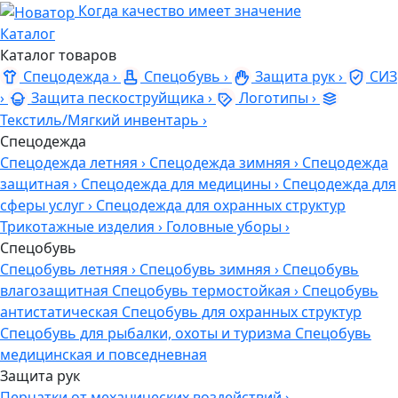
Когда качество имеет значение
Каталог
Каталог товаров
Спецодежда
›
Спецобувь
›
Защита рук
›
СИЗ
›
Защита пескоструйщика
›
Логотипы
›
Текстиль/Мягкий инвентарь
›
Спецодежда
Спецодежда летняя
›
Спецодежда зимняя
›
Спецодежда
защитная
›
Спецодежда для медицины
›
Спецодежда для
сферы услуг
›
Спецодежда для охранных структур
Трикотажные изделия
›
Головные уборы
›
Спецобувь
Спецобувь летняя
›
Спецобувь зимняя
›
Спецобувь
влагозащитная
Спецобувь термостойкая
›
Спецобувь
антистатическая
Спецобувь для охранных структур
Спецобувь для рыбалки, охоты и туризма
Спецобувь
медицинская и повседневная
Защита рук
Перчатки от механических воздействий
›