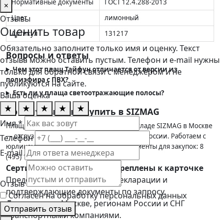
Нормативные документы
ГОСТ 12.4.288-2013
×
Цвет
лимонный
Отзывы
Оценить товар
Артикул
131217
Обязательно заполните только имя и оценку. Текст
Вопросы и ответы
отзыва можно оставить пустым. Телефон и e-mail нужны
Чем этот плащ Тайфун отличается от версии из
только для обратной связи с менеджером и не
полиэфира с ПВХ?
публикуются на сайте.
Есть ли у плаща светоотражающие полосы?
Ваша оценка
★
★
★
★
★
Почему выгодно купить в SIZMAG
Имя *
Плащ ТАЙФУН лимонный в наличии на складе SIZMAG в Москве
— отгрузка в день заказа, доставка по всей России. Работаем с
Телефон
юрлицами по счёту, предоставляем документы для закупок: 8
E-mail
(495) 128-01-36.
Сертификаты пока не прикреплены к карточке
Предоставим сертификаты, декларации и
Отзыв
подтверждающие документы по запросу.
Согласен на обработку персональных данных
Доставка:
по Москве, регионам России и СНГ
Отправить отзыв
транспортными компаниями.