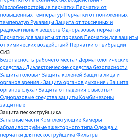
Маслобензостойкие перчатки
Перчатки от
повышенных температур
Перчатки от пониженных
температур
Рукавицы
Защита от токсичных и
радиоактивных веществ
Одноразовые перчатки
Перчатки для защиты от порезов
Перчатки для защиты
от химических воздействий
Перчатки от вибрации
СИЗ
Безопасность рабочего места
›
Дерматологические
средства
›
Диэлектрические средства безопасности
Защита головы
›
Защита коленей
Защита лица и
органов зрения
›
Защита органов дыхания
›
Защита
органов слуха
›
Защита от падения с высоты
›
Одноразовые средства защиты
Комбинезоны
защитные
Защита пескоструйщика
Запасные части
Комплектующие
Камеры
абразивоструйные эжекторного типа
Одежда и
перчатки для пескоструйщика
Фильтры