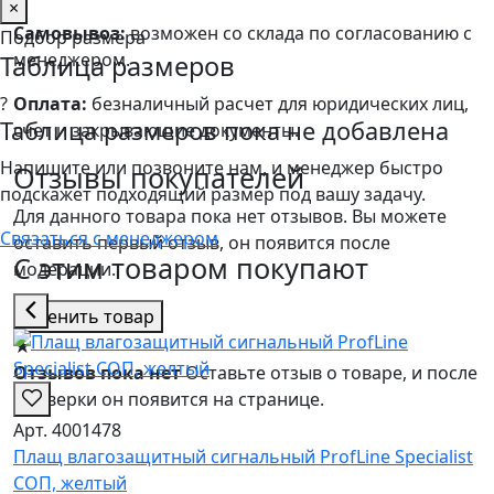
×
Самовывоз:
возможен со склада по согласованию с
Подбор размера
менеджером.
Таблица размеров
Оплата:
безналичный расчет для юридических лиц,
?
Таблица размеров пока не добавлена
счет и закрывающие документы.
Напишите или позвоните нам, и менеджер быстро
Отзывы покупателей
подскажет подходящий размер под вашу задачу.
Для данного товара пока нет отзывов. Вы можете
Связаться с менеджером
оставить первый отзыв, он появится после
С этим товаром покупают
модерации.
Оценить товар
★
Отзывов пока нет
Оставьте отзыв о товаре, и после
проверки он появится на странице.
Арт. 4001478
Плащ влагозащитный сигнальный ProfLine Specialist
СОП, желтый