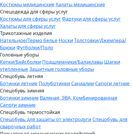
Костюмы медицинские
Халаты медицинские
Спецодежда для сферы услуг
Костюмы для сферы услуг
Фартуки для сферы услуг
Халаты для сферы услуг
Трикотажные изделия
Нательное/Термо белье
Носки
Толстовки/Джемпера/
Брюки
Футболки/Поло
Головные уборы
Кепки/Бейсболки
Подшлемники/Балаклавы
Шапки
утепленные
Защитные головные уборы
Спецобувь летняя
Ботинки летние
Полуботинки
Сандалии
Сапоги летние
Спецобувь зимняя
Ботинки зимние
Валяная, ЭВА, Комбинированная
Сапоги зимние
Спецобувь термостойкая
Спецобувь для защиты от электродуги
Спецобувь для
сварочных работ
Перчатки от механических воздействий