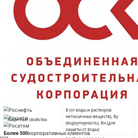
Ключевые преимущества
Три класса защиты:
В, Ву и Вн — надёжный барьер от воды
и нетоксичных растворов;
Ткань Оксфорд:
плотное плетение устойчиво к истиранию и
зацепам;
Лимонный цвет:
дополнительная заметность на объектах с
движением транспорта;
Молния:
плотное прилегание и быстрое надевание в
непогоду.
Характеристики и стандарты
Модель
Плащ ТАЙФУН (тк. Оксфорд)
Застёжка
молния
Ткань
Оксфорд, 100% ПЭ
В (от воды и растворов
нетоксичных веществ), Ву
Защитные свойства
(водоупорность), Вн (для
защиты от воды)
Более 500
корпоративных клиентов