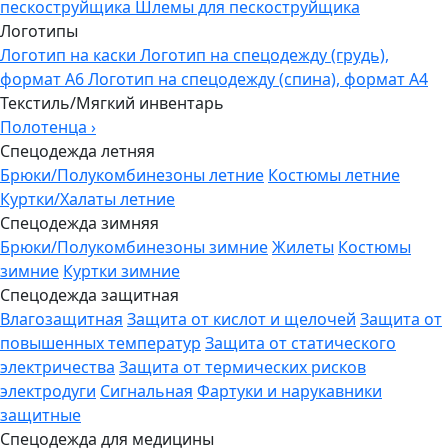
пескоструйщика
Шлемы для пескоструйщика
Логотипы
Логотип на каски
Логотип на спецодежду (грудь),
формат А6
Логотип на спецодежду (спина), формат А4
Текстиль/Мягкий инвентарь
Полотенца
›
Спецодежда летняя
Брюки/Полукомбинезоны летние
Костюмы летние
Куртки/Халаты летние
Спецодежда зимняя
Брюки/Полукомбинезоны зимние
Жилеты
Костюмы
зимние
Куртки зимние
Спецодежда защитная
Влагозащитная
Защита от кислот и щелочей
Защита от
повышенных температур
Защита от статического
электричества
Защита от термических рисков
электродуги
Сигнальная
Фартуки и нарукавники
защитные
Спецодежда для медицины