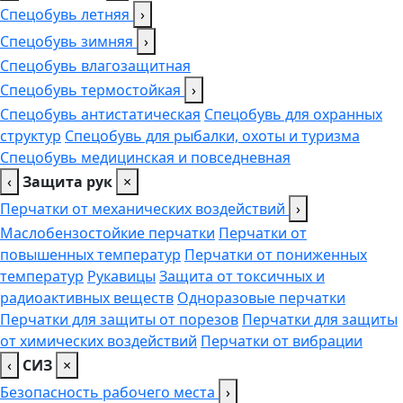
Спецобувь летняя
›
Спецобувь зимняя
›
Спецобувь влагозащитная
Спецобувь термостойкая
›
Спецобувь антистатическая
Спецобувь для охранных
структур
Спецобувь для рыбалки, охоты и туризма
Спецобувь медицинская и повседневная
‹
Защита рук
×
Перчатки от механических воздействий
›
Маслобензостойкие перчатки
Перчатки от
повышенных температур
Перчатки от пониженных
температур
Рукавицы
Защита от токсичных и
радиоактивных веществ
Одноразовые перчатки
Перчатки для защиты от порезов
Перчатки для защиты
от химических воздействий
Перчатки от вибрации
‹
СИЗ
×
Безопасность рабочего места
›