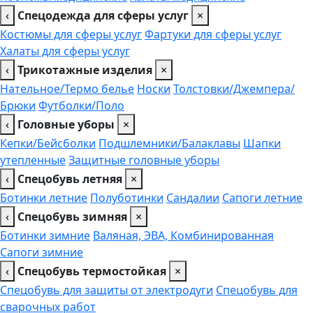
‹
Спецодежда для сферы услуг
×
Костюмы для сферы услуг
Фартуки для сферы услуг
Халаты для сферы услуг
‹
Трикотажные изделия
×
Нательное/Термо белье
Носки
Толстовки/Джемпера/
Брюки
Футболки/Поло
‹
Головные уборы
×
Кепки/Бейсболки
Подшлемники/Балаклавы
Шапки
утепленные
Защитные головные уборы
‹
Спецобувь летняя
×
Ботинки летние
Полуботинки
Сандалии
Сапоги летние
‹
Спецобувь зимняя
×
Ботинки зимние
Валяная, ЭВА, Комбинированная
Сапоги зимние
‹
Спецобувь термостойкая
×
Спецобувь для защиты от электродуги
Спецобувь для
сварочных работ