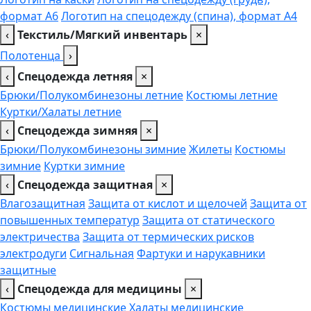
формат А6
Логотип на спецодежду (спина), формат А4
‹
Текстиль/Мягкий инвентарь
×
Полотенца
›
‹
Спецодежда летняя
×
Брюки/Полукомбинезоны летние
Костюмы летние
Куртки/Халаты летние
‹
Спецодежда зимняя
×
Брюки/Полукомбинезоны зимние
Жилеты
Костюмы
зимние
Куртки зимние
‹
Спецодежда защитная
×
Влагозащитная
Защита от кислот и щелочей
Защита от
повышенных температур
Защита от статического
электричества
Защита от термических рисков
электродуги
Сигнальная
Фартуки и нарукавники
защитные
‹
Спецодежда для медицины
×
Костюмы медицинские
Халаты медицинские